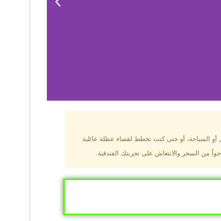
بزون؟
ل أو السياحة، أو حتى كنت تخطط لقضاء عطلة عائلية
جواً من السحر والانتعاش على تجربتك الفندقية.
ى البحر الأسود
ومطاعم عالمية.