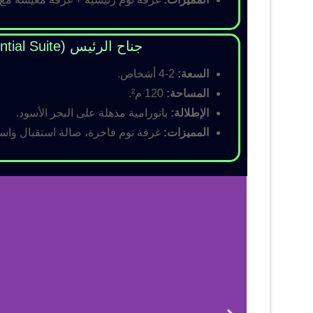
جناح الرئيس (Presidential Suite)
السعة:
2-4 أشخاص.
المساحة:
120 م².
الإطلالة:
بانورامية مذهلة على البحر الأسود.
المميزات:
غرفة نوم فاخرة، صالة استقبال واسع