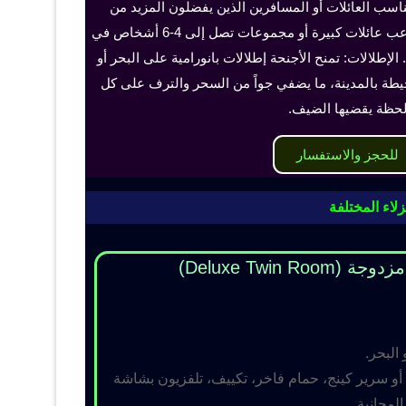
ناسب العائلات أو المسافرين الذين يفضلون المزيد من
الخصوصية والراحة، ويمكن أن تستوعب عائلات كبيرة أو مجموعات تصل إلى 4-6 أشخاص في
الإطلالات: تمنح الأجنحة إطلالات بانورامية على البحر أو
حيطة بالمدينة، ما يضفي جواً من السحر والترف على كل
حظة يقضيها الضيف.
للحجز والاستفسار
لاء المختلفة
Deluxe Twin R)
 البحر.
و سرير كينج، حمام فاخر، تكييف، تلفزيون بشاشة
مجانية.