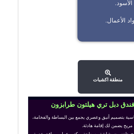
 الأسود.
د الأعمال.
منطقة اكشبات
فندق دبل تري هيلتون طرابزون
اسية بتصميم أنيق وعصري يجمع بين البساطة والفخامة،
 مريح يضمن لك إقامة هادئة.
ح، تلفزيون بشاشة مسطحة، مكتب عمل ومرافق خدمة