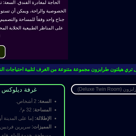
الحاجة لمغادرة الفندق. السعة: ت
جناح واحد وفقاً للمساحة والتصميم. 
على المناظر الطبيعية الخلابة الم
ل
 تري هيلتون طرابزون مجموعة متنوعة من الغرف لتلبية احتياجات النز
غرفة ديلوكس مزدوجة (oom
السعة:
2 أشخاص.
المساحة:
32 م².
الإطلالة:
إما على المدينة أو
المميزات:
سريرين فرديين أ
مسطحة، خدمة الواي فاي ال