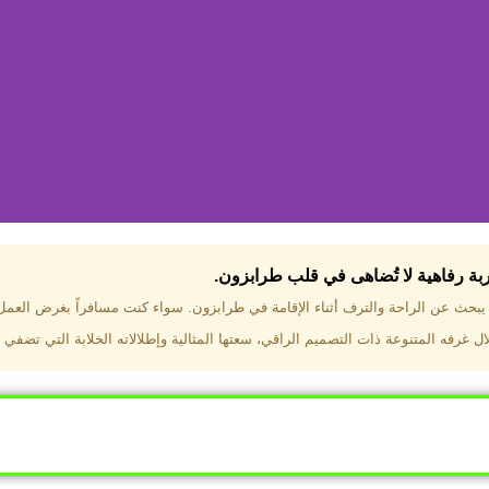
جربة رفاهية لا تُضاهى في قلب طرابزون.​
تختار فندق دبل تري هيلتون طرا
ن يبحث عن الراحة والترف أثناء الإقامة في طرابزون. سواء كنت مسافراً بغرض العم
 غرفه المتنوعة ذات التصميم الراقي، سعتها المثالية وإطلالاته الخلابة التي تضفي 
ب طرابزون بالقرب من أهم المعالم السياحية. إطلالات ساحرة عل
. مرافق متكاملة تشمل مسبحًا داخليًا، سبا، صالة ألعاب رياضية، 
Click Here