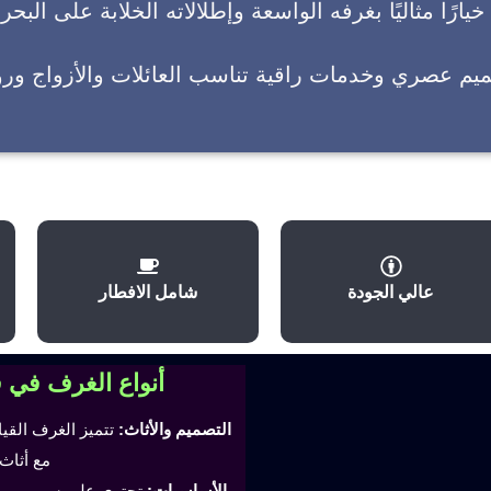
يارًا مثاليًا بغرفه الواسعة وإطلالاته الخلابة على البحر
ميم عصري وخدمات راقية تناسب العائلات والأزواج وروا
عالي الجودة
شامل الافطار
أنواع الغرف في 
التصميم والأثاث:
تتميز الغرف القي
مع أثاث
الأساسيات:
تحتوي على سرير مري