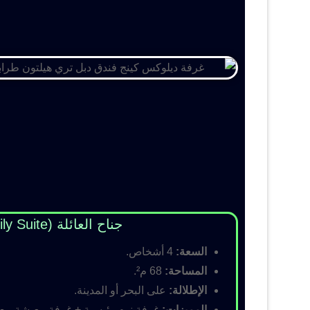
جناح العائلة (Family Suite)
السعة:
4 أشخاص.
المساحة:
68 م².
الإطلالة:
على البحر أو المدينة.
المميزات:
غرفة نوم رئيسية + غرفة معيشة مع أس