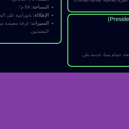
المساحة:
64 م².
الإطلالة:
بانورامية على البح
المميزات:
غرفة معيشة منفص
التنفيذيين.
ة، حمام سبا، خدمة بتلر.