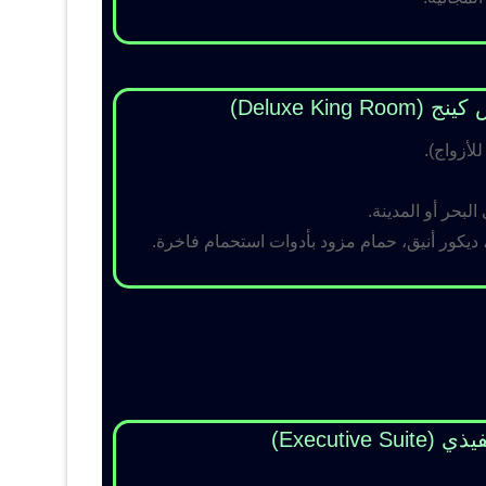
Deluxe King )
لبحر أو المدينة.
 ديكور أنيق، حمام مزود بأدوات استحمام فاخرة.
Executive Su)