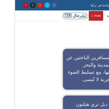
ة
FUN
سافرين الباحثين عن
مدينة والبحر.
تها، مع تسليط الضوء
ربة لا تُنسى.
دبل تري هيلتون