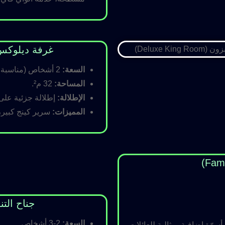
غرفة ديلوكس كينج (Room
السعة:
2 أشخاص (مناسبة للأزواج).
المساحة:
32 م².
الإطلالة:
إطلالة جزئية على ا
المميزات:
سرير كينج كبير،
جناح التنفيذي (ite
السعة:
2-3 أشخاص.
رّة إضافية، مثالية للعائلات.