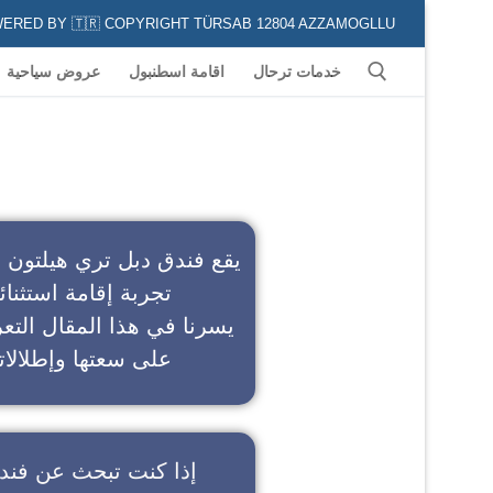
POWERED BY 🇹🇷 COPYRIGHT TÜRSAB 12804 AZZAMOGLLU جميع الخدمات السياحية في كافة المناطق و المدن التركية لكل من يعشق السياحة
خدمات ترحال
اقامة اسطنبول
عروض سياحية
ف
يقع فندق دبل تري هيلتون 
تجربة إقامة استثنائ
يسرنا في هذا المقال التعر
على سعتها وإطلالاته
إذا كنت تبحث عن
فند