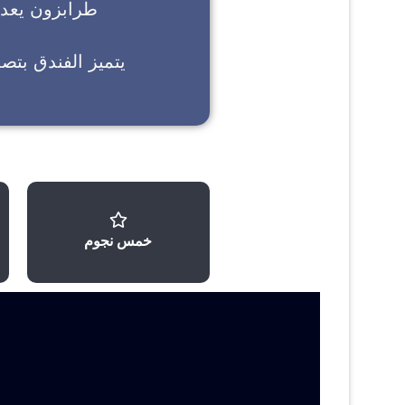
طرابزون
يعد خ
يتميز الفندق بتص
خمس نجوم