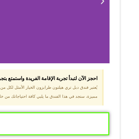
احجز الآن لتبدأ تجربة الإقامة الفريدة واستمتع بت
لماذا 
يُعتبر فندق دبل تري هيلتون طرابزون الخيار الأمثل لكل م
مميزة، ستجد في هذا الفندق ما يلبي كافة احتياجاتك من خلال
موقع مميز في قل
والجبال الخضراء