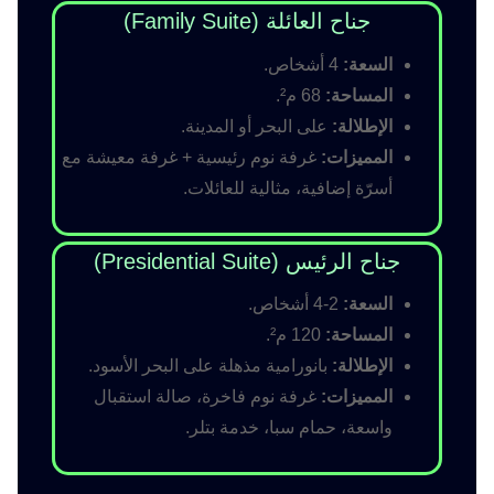
جناح العائلة (Family Suite)
السعة:
4 أشخاص.
المساحة:
68 م².
الإطلالة:
على البحر أو المدينة.
المميزات:
غرفة نوم رئيسية + غرفة معيشة مع
أسرّة إضافية، مثالية للعائلات.
جناح الرئيس (Presidential Suite)
السعة:
2-4 أشخاص.
المساحة:
120 م².
الإطلالة:
بانورامية مذهلة على البحر الأسود.
المميزات:
غرفة نوم فاخرة، صالة استقبال
واسعة، حمام سبا، خدمة بتلر.