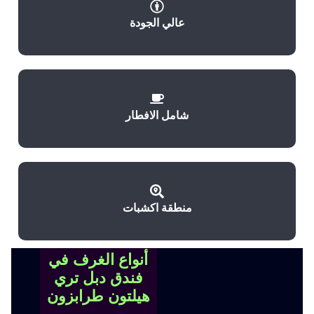
عالي الجودة
شامل الافطار
منطقة اكشبات
أنواع الغرف في
فندق دبل تري
هيلتون طرابزون