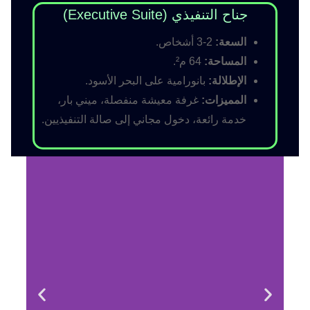
جناح التنفيذي (Executive Suite)
السعة:
2-3 أشخاص.
المساحة:
64 م².
الإطلالة:
بانورامية على البحر الأسود.
المميزات:
غرفة معيشة منفصلة، ميني بار،
خدمة رائعة، دخول مجاني إلى صالة التنفيذيين.