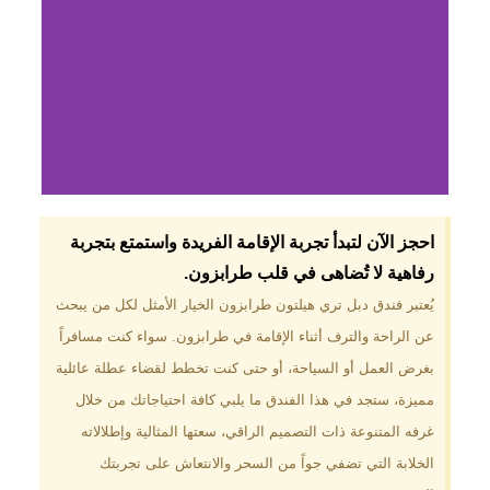
لماذا تختار فندق دبل
احجز الآن لتبدأ تجربة الإقامة الفريدة واستمتع بتجربة
تري هيلتون
رفاهية لا تُضاهى في قلب طرابزون.​
طرابزون؟
يُعتبر فندق دبل تري هيلتون طرابزون الخيار الأمثل لكل من يبحث
عن الراحة والترف أثناء الإقامة في طرابزون. سواء كنت مسافراً
موقع مميز في قلب طرابزون بالقرب
من أهم المعالم السياحية. إطلالات
بغرض العمل أو السياحة، أو حتى كنت تخطط لقضاء عطلة عائلية
ساحرة على البحر الأسود والجبال
مميزة، ستجد في هذا الفندق ما يلبي كافة احتياجاتك من خلال
الخضراء. مرافق متكاملة تشمل
مسبحًا داخليًا، سبا، صالة ألعاب
غرفه المتنوعة ذات التصميم الراقي، سعتها المثالية وإطلالاته
رياضية، ومطاعم عالمية.
الخلابة التي تضفي جواً من السحر والانتعاش على تجربتك