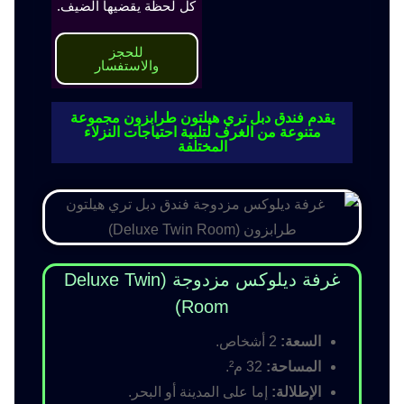
كل لحظة يقضيها الضيف.
للحجز
والاستفسار
يقدم فندق دبل تري هيلتون طرابزون مجموعة
متنوعة من الغرف لتلبية احتياجات النزلاء
المختلفة
غرفة ديلوكس مزدوجة (Deluxe Twin
Room)
السعة:
2 أشخاص.
المساحة:
32 م².
الإطلالة:
إما على المدينة أو البحر.