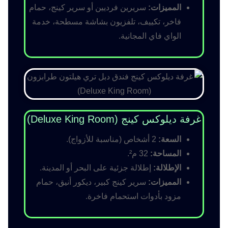
المميزات:
سريرين فرديين أو سرير كينج، حمام
فاخر، تكييف، تلفزيون بشاشة مسطحة، خدمة
الواي فاي المجانية.
غرفة ديلوكس كينج (Deluxe King Room)
السعة:
2 أشخاص (مناسبة للأزواج).
المساحة:
32 م².
الإطلالة:
إطلالة جزئية على البحر أو المدينة.
المميزات:
سرير كينج كبير، ديكور أنيق، حمام
مزود بأدوات استحمام فاخرة.