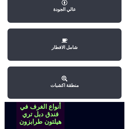
عالي الجودة
شامل الافطار
منطقة اكشبات
أنواع الغرف في
فندق دبل تري
هيلتون طرابزون