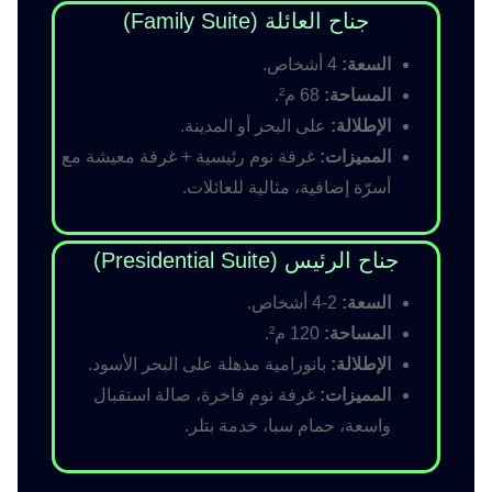
جناح العائلة (Family Suite)
السعة:
4 أشخاص.
المساحة:
68 م².
الإطلالة:
على البحر أو المدينة.
المميزات:
غرفة نوم رئيسية + غرفة معيشة مع
أسرّة إضافية، مثالية للعائلات.
جناح الرئيس (Presidential Suite)
السعة:
2-4 أشخاص.
المساحة:
120 م².
الإطلالة:
بانورامية مذهلة على البحر الأسود.
المميزات:
غرفة نوم فاخرة، صالة استقبال
واسعة، حمام سبا، خدمة بتلر.