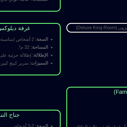
غرفة ديلوكس كينج (Room
السعة:
2 أشخاص (مناسبة للأزواج).
المساحة:
32 م².
الإطلالة:
إطلالة جزئية على ا
المميزات:
سرير كينج كبير،
جناح التنفيذي (ite
السعة:
2-3 أشخاص.
رّة إضافية، مثالية للعائلات.