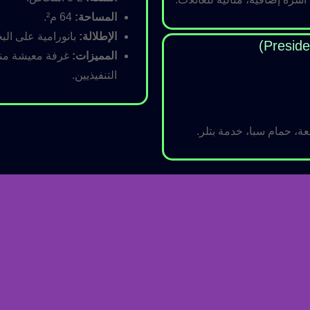
المساحة:
64 م².
الإطلالة:
بانورامية على البح
المميزات:
غرفة معيشة منفص
التنفيذيين.
ة، حمام سبا، خدمة بتلر.