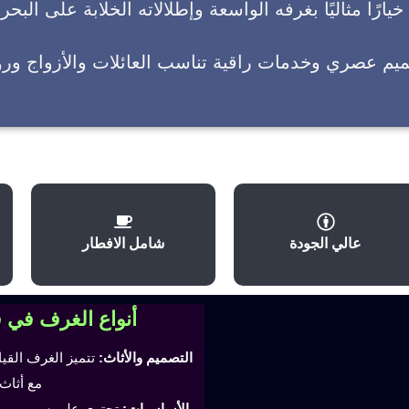
يارًا مثاليًا بغرفه الواسعة وإطلالاته الخلابة على البحر
ميم عصري وخدمات راقية تناسب العائلات والأزواج وروا
عالي الجودة
شامل الافطار
أنواع الغرف في 
التصميم والأثاث:
تتميز الغرف القي
مع أثاث
الأساسيات:
تحتوي على سرير مري