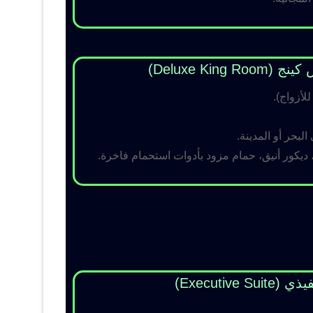
Deluxe King )
لبحر أو المدينة.
 ديكور أنيق، حمام مزود بأدوات استحمام فاخرة.
Executive Su)