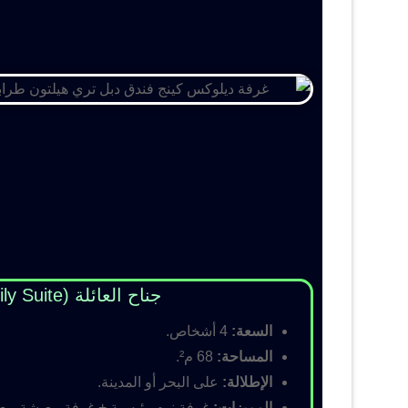
جناح العائلة (Family Suite)
السعة:
4 أشخاص.
المساحة:
68 م².
الإطلالة:
على البحر أو المدينة.
المميزات:
غرفة نوم رئيسية + غرفة معيشة مع أس