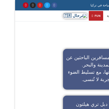
ة
FUN
سافرين الباحثين عن
مدينة والبحر.
تها، مع تسليط الضوء
ربة لا تُنسى.
دبل تري هيلتون