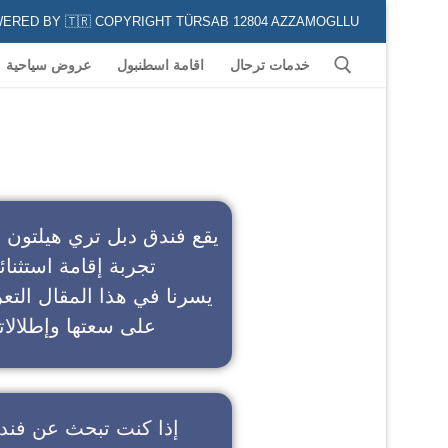
POWERED BY 🇹🇷 COPYRIGHT TÜRSAB 12804 AZZAMOGLLU جميع الخدمات السياحية في كافة المناطق و المدن التركية لكل من يعشق السياحة
خدمات ترحال
اقامة اسطنبول
عروض سياحية
ف
يقع فندق دبل تري هيلتون 
تجربة إقامة استثنائ
يسرنا في هذا المقال التعر
على سعتها وإطلالاته
إذا كنت تبحث عن
فند