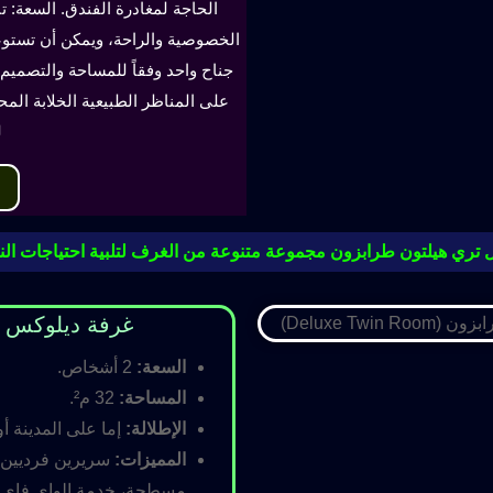
الحاجة لمغادرة الفندق. السعة: ت
جناح واحد وفقاً للمساحة والتصميم. 
على المناظر الطبيعية الخلابة الم
ل
 تري هيلتون طرابزون مجموعة متنوعة من الغرف لتلبية احتياجات النز
غرفة ديلوكس مزدوجة (oom
السعة:
2 أشخاص.
المساحة:
32 م².
الإطلالة:
إما على المدينة أو
المميزات:
سريرين فرديين أ
مسطحة، خدمة الواي فاي ال