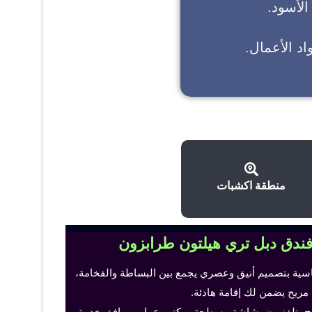
 الأسود.
د الأعمال.
منطقة اكشبات
فندق دبل تري هيلتون طرابزون
اسية بتصميم أنيق وعصري يجمع بين البساطة والفخامة،
 مريح يضمن لك إقامة هادئة.
ح، تلفزيون بشاشة مسطحة، مكتب عمل ومرافق خدمة