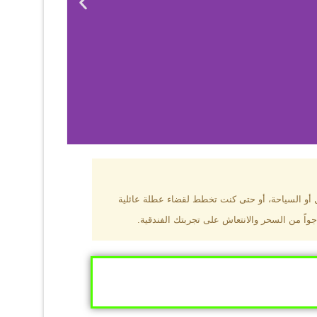
بزون؟
ل أو السياحة، أو حتى كنت تخطط لقضاء عطلة عائلية
جواً من السحر والانتعاش على تجربتك الفندقية.
ى البحر الأسود
ومطاعم عالمية.