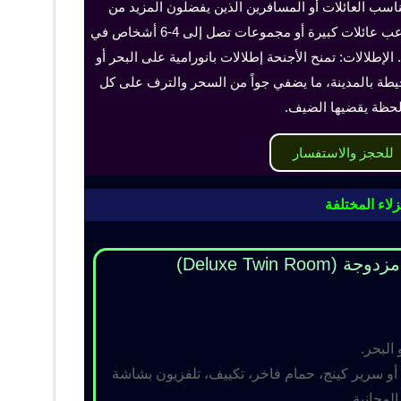
ناسب العائلات أو المسافرين الذين يفضلون المزيد من
الخصوصية والراحة، ويمكن أن تستوعب عائلات كبيرة أو مجموعات تصل إلى 4-6 أشخاص في
الإطلالات: تمنح الأجنحة إطلالات بانورامية على البحر أو
حيطة بالمدينة، ما يضفي جواً من السحر والترف على كل
حظة يقضيها الضيف.
للحجز والاستفسار
لاء المختلفة
Deluxe Twin R)
 البحر.
و سرير كينج، حمام فاخر، تكييف، تلفزيون بشاشة
مجانية.