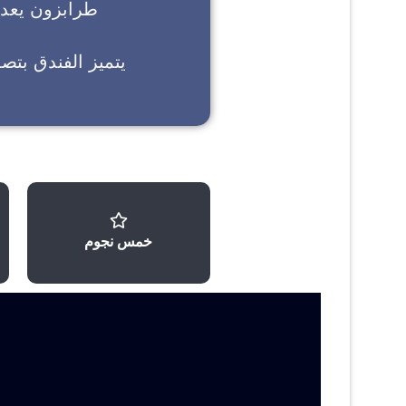
طرابزون
يعد خ
يتميز الفندق بتص
خمس نجوم