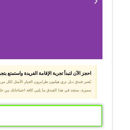
احجز الآن لتبدأ تجربة الإقامة الفريدة واستمتع بت
لماذا 
يُعتبر فندق دبل تري هيلتون طرابزون الخيار الأمثل لكل م
مميزة، ستجد في هذا الفندق ما يلبي كافة احتياجاتك من خلال
موقع مميز في قل
والجبال الخضراء