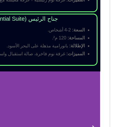
جناح الرئيس (Presidential Suite)
السعة:
2-4 أشخاص.
المساحة:
120 م².
الإطلالة:
بانورامية مذهلة على البحر الأسود.
المميزات:
غرفة نوم فاخرة، صالة استقبال واسع