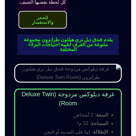
كل لحظة يقضيها الضيف.
للحجز
والاستفسار
يقدم فندق دبل تري هيلتون طرابزون مجموعة
متنوعة من الغرف لتلبية احتياجات النزلاء
المختلفة
غرفة ديلوكس مزدوجة (Deluxe Twin
Room)
السعة:
2 أشخاص.
المساحة:
32 م².
الإطلالة:
إما على المدينة أو البحر.