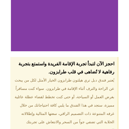
لماذا تختار فندق دبل
احجز الآن لتبدأ تجربة الإقامة الفريدة واستمتع بتجربة
تري هيلتون
رفاهية لا تُضاهى في قلب طرابزون.​
طرابزون؟
يُعتبر فندق دبل تري هيلتون طرابزون الخيار الأمثل لكل من يبحث
عن الراحة والترف أثناء الإقامة في طرابزون. سواء كنت مسافراً
موقع مميز في قلب طرابزون بالقرب
من أهم المعالم السياحية. إطلالات
بغرض العمل أو السياحة، أو حتى كنت تخطط لقضاء عطلة عائلية
ساحرة على البحر الأسود والجبال
مميزة، ستجد في هذا الفندق ما يلبي كافة احتياجاتك من خلال
الخضراء. مرافق متكاملة تشمل
مسبحًا داخليًا، سبا، صالة ألعاب
غرفه المتنوعة ذات التصميم الراقي، سعتها المثالية وإطلالاته
رياضية، ومطاعم عالمية.
الخلابة التي تضفي جواً من السحر والانتعاش على تجربتك