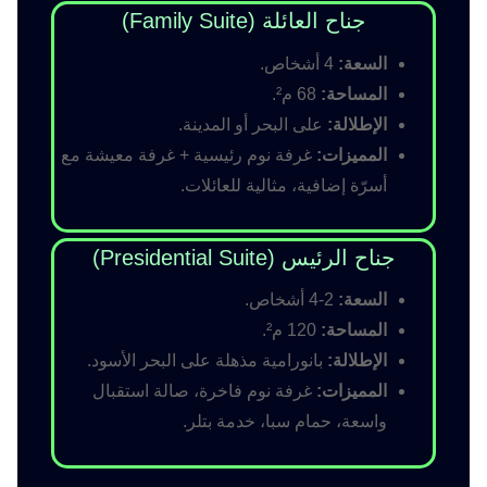
جناح العائلة (Family Suite)
السعة:
4 أشخاص.
المساحة:
68 م².
الإطلالة:
على البحر أو المدينة.
المميزات:
غرفة نوم رئيسية + غرفة معيشة مع
أسرّة إضافية، مثالية للعائلات.
جناح الرئيس (Presidential Suite)
السعة:
2-4 أشخاص.
المساحة:
120 م².
الإطلالة:
بانورامية مذهلة على البحر الأسود.
المميزات:
غرفة نوم فاخرة، صالة استقبال
واسعة، حمام سبا، خدمة بتلر.