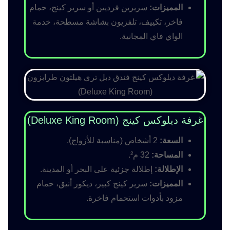
المميزات:
سريرين فرديين أو سرير كينج، حمام
فاخر، تكييف، تلفزيون بشاشة مسطحة، خدمة
الواي فاي المجانية.
غرفة ديلوكس كينج (Deluxe King Room)
السعة:
2 أشخاص (مناسبة للأزواج).
المساحة:
32 م².
الإطلالة:
إطلالة جزئية على البحر أو المدينة.
المميزات:
سرير كينج كبير، ديكور أنيق، حمام
مزود بأدوات استحمام فاخرة.