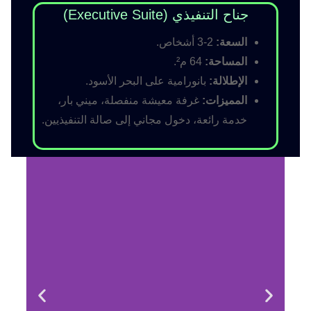
جناح التنفيذي (Executive Suite)
السعة:
2-3 أشخاص.
المساحة:
64 م².
الإطلالة:
بانورامية على البحر الأسود.
المميزات:
غرفة معيشة منفصلة، ميني بار،
خدمة رائعة، دخول مجاني إلى صالة التنفيذيين.