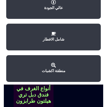
عالي الجودة
شامل الافطار
منطقة اكشبات
أنواع الغرف في
فندق دبل تري
هيلتون طرابزون