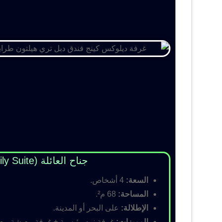
جناح العائلة (Family Suite)
السعة:
4 أشخاص.
المساحة:
68 م².
الإطلالة:
على البحر أو المدينة.
المميزات:
غرفة نوم رئيسية + غرفة معيشة مع أس