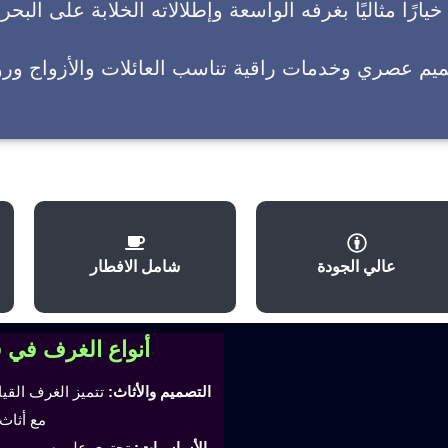
يارًا مثاليًا بغرفه الواسعة وإطلالاته الخلابة على البحر
ميم عصري وخدمات راقية تناسب العائلات والأزواج وروا
عالي الجودة
شامل الافطار
أنواع الغرف في 
التصميم والأثاث:
تتميز الغرف القي
مع أثاث
الأساسيات:
تحتوي على سرير مري