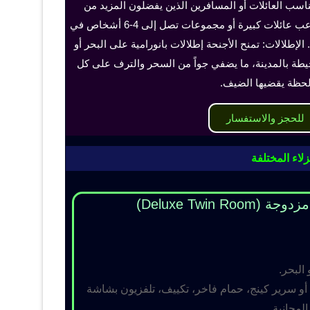
ناسب العائلات أو المسافرين الذين يفضلون المزيد من
الخصوصية والراحة، ويمكن أن تستوعب عائلات كبيرة أو مجموعات تصل إلى 4-6 أشخاص في
الإطلالات: تمنح الأجنحة إطلالات بانورامية على البحر أو
حيطة بالمدينة، ما يضفي جواً من السحر والترف على كل
حظة يقضيها الضيف.
للحجز والاستفسار
لاء المختلفة
Deluxe Twin R)
 البحر.
و سرير كينج، حمام فاخر، تكييف، تلفزيون بشاشة
مجانية.