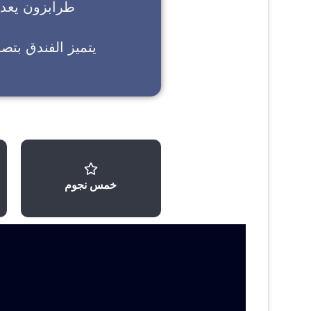
طرابزون
يعد خ
يتميز الفندق بتص
خمس نجوم