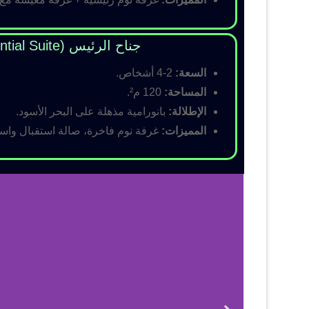
جناح الرئيس (Presidential Suite)
السعة:
2-4 أشخاص.
المساحة:
120 م².
الإطلالة:
بانورامية مذهلة على البحر الأسود.
المميزات:
غرفة نوم فاخرة، صالة استقبال واسع