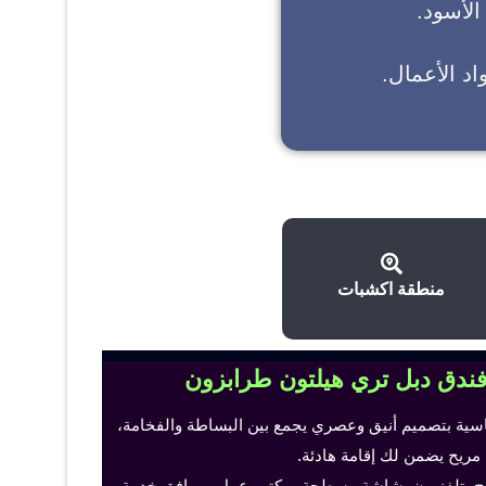
 الأسود.
د الأعمال.
منطقة اكشبات
فندق دبل تري هيلتون طرابزون
اسية بتصميم أنيق وعصري يجمع بين البساطة والفخامة،
 مريح يضمن لك إقامة هادئة.
ح، تلفزيون بشاشة مسطحة، مكتب عمل ومرافق خدمة