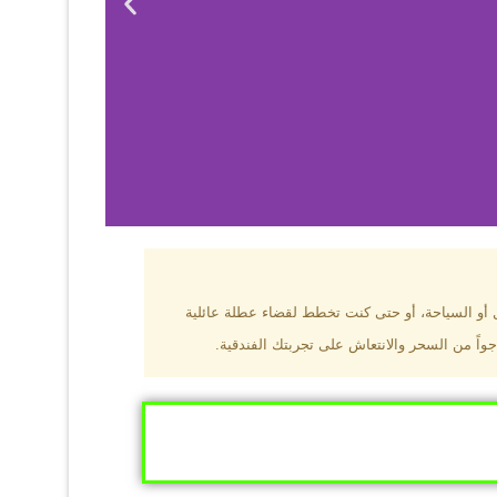
بزون؟
ل أو السياحة، أو حتى كنت تخطط لقضاء عطلة عائلية
جواً من السحر والانتعاش على تجربتك الفندقية.
ى البحر الأسود
ومطاعم عالمية.