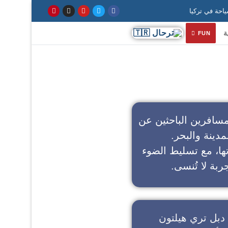
ة
FUN
سافرين الباحثين عن
مدينة والبحر.
تها، مع تسليط الضوء
ربة لا تُنسى.
دبل تري هيلتون