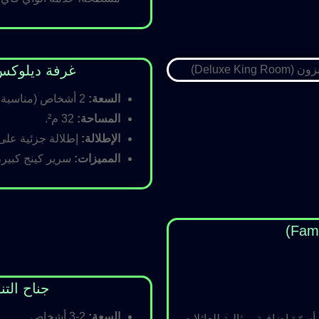
غرفة ديلوكس كينج (Room
السعة:
2 أشخاص (مناسبة للأزواج).
المساحة:
32 م².
الإطلالة:
إطلالة جزئية على ا
المميزات:
سرير كينج كبير،
جناح التنفيذي (ite
السعة:
2-3 أشخاص.
رّة إضافية، مثالية للعائلات.