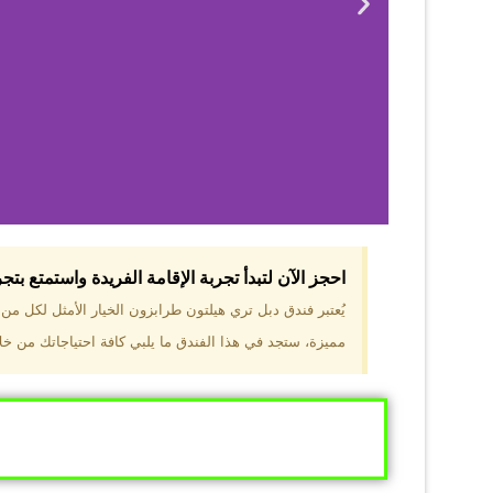
احجز الآن لتبدأ تجربة الإقامة الفريدة واستمتع بت
لماذا 
يُعتبر فندق دبل تري هيلتون طرابزون الخيار الأمثل لكل م
مميزة، ستجد في هذا الفندق ما يلبي كافة احتياجاتك من خلال
موقع مميز في قل
والجبال الخضراء