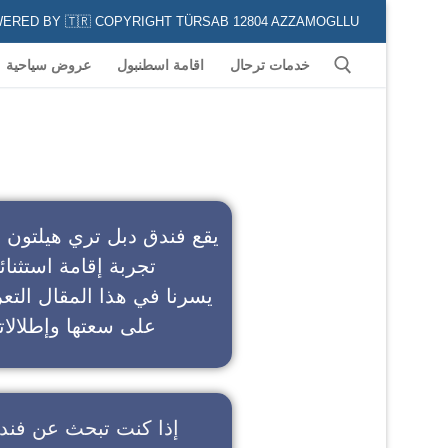
POWERED BY 🇹🇷 COPYRIGHT TÜRSAB 12804 AZZAMOGLLU جميع الخدمات السياحية في كافة المناطق و المدن التركية لكل من يعشق السياحة
خدمات ترحال
اقامة اسطنبول
عروض سياحية
ف
يقع فندق دبل تري هيلتون 
تجربة إقامة استثنائ
يسرنا في هذا المقال التعر
على سعتها وإطلالاته
إذا كنت تبحث عن
فند