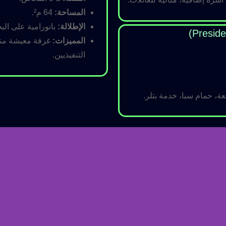
المساحة:
64 م².
الإطلالة:
بانورامية على البح
المميزات:
غرفة معيشة منفص
التنفيذيين.
ة، حمام سبا، خدمة بتلر.