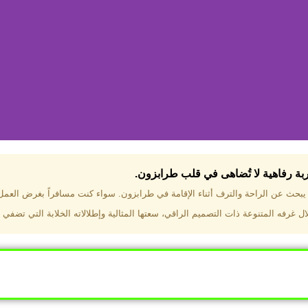
جربة رفاهية لا تُضاهى في قلب طرابزون.​
تختار فندق دبل تري هيلتون طرا
ن يبحث عن الراحة والترف أثناء الإقامة في طرابزون. سواء كنت مسافراً بغرض العم
 غرفه المتنوعة ذات التصميم الراقي، سعتها المثالية وإطلالاته الخلابة التي تضفي 
ب طرابزون بالقرب من أهم المعالم السياحية. إطلالات ساحرة عل
. مرافق متكاملة تشمل مسبحًا داخليًا، سبا، صالة ألعاب رياضية، 
Click Here