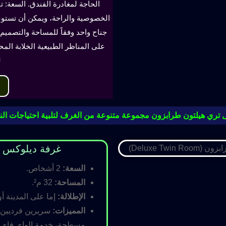
الحاجة لمغادرة الفندق. السعة: ت
جناح واحد وفقاً للمساحة والتصميم. 
على المناظر الطبيعية الخلابة الم
ل
 تري هيلتون طرابزون مجموعة متنوعة من الغرف لتلبية احتياجات النز
غرفة ديلوكس مزدوجة (oom
السعة:
2 أشخاص.
المساحة:
32 م².
الإطلالة:
إما على المدينة أو
المميزات:
سريرين فرديين أ
مسطحة، خدمة الواي فاي ال