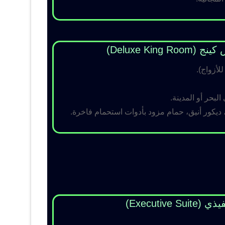
Deluxe King )
لبحر أو المدينة.
 ديكور أنيق، حمام مزود بأدوات استحمام فاخرة.
Executive Su)