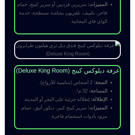
المميزات:
سريرين فرديين أو سرير كينج، حمام
فاخر، تكييف، تلفزيون بشاشة مسطحة، خدمة
الواي فاي المجانية.
غرفة ديلوكس كينج (Deluxe King Room)
السعة:
2 أشخاص (مناسبة للأزواج).
المساحة:
32 م².
الإطلالة:
إطلالة جزئية على البحر أو المدينة.
المميزات:
سرير كينج كبير، ديكور أنيق، حمام
مزود بأدوات استحمام فاخرة.