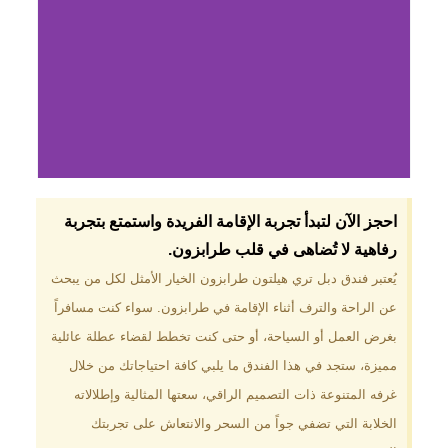
لماذا تختار فندق دبل
احجز الآن لتبدأ تجربة الإقامة الفريدة واستمتع بتجربة
تري هيلتون
رفاهية لا تُضاهى في قلب طرابزون.​
طرابزون؟
يُعتبر فندق دبل تري هيلتون طرابزون الخيار الأمثل لكل من يبحث
عن الراحة والترف أثناء الإقامة في طرابزون. سواء كنت مسافراً
موقع مميز في قلب طرابزون بالقرب
من أهم المعالم السياحية. إطلالات
بغرض العمل أو السياحة، أو حتى كنت تخطط لقضاء عطلة عائلية
ساحرة على البحر الأسود والجبال
مميزة، ستجد في هذا الفندق ما يلبي كافة احتياجاتك من خلال
الخضراء. مرافق متكاملة تشمل
مسبحًا داخليًا، سبا، صالة ألعاب
غرفه المتنوعة ذات التصميم الراقي، سعتها المثالية وإطلالاته
رياضية، ومطاعم عالمية.
الخلابة التي تضفي جواً من السحر والانتعاش على تجربتك