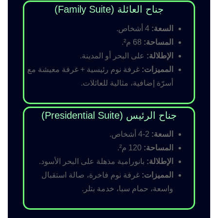
جناح العائلة (Family Suite)
السعة:
4 أشخاص.
المساحة:
68 م².
الإطلالة:
على البحر أو المدينة.
المميزات:
غرفة نوم رئيسية + غرفة معيشة مع
أسرّة إضافية، مثالية للعائلات.
جناح الرئيس (Presidential Suite)
السعة:
2-4 أشخاص.
المساحة:
120 م².
الإطلالة:
بانورامية مذهلة على البحر الأسود.
المميزات:
غرفة نوم فاخرة، صالة استقبال
واسعة، حمام سبا، خدمة بتلر.