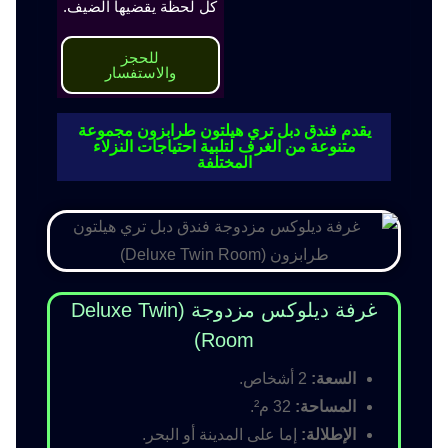
كل لحظة يقضيها الضيف.
للحجز
والاستفسار
يقدم فندق دبل تري هيلتون طرابزون مجموعة
متنوعة من الغرف لتلبية احتياجات النزلاء
المختلفة
غرفة ديلوكس مزدوجة (Deluxe Twin
Room)
السعة:
2 أشخاص.
المساحة:
32 م².
الإطلالة:
إما على المدينة أو البحر.