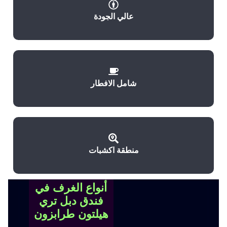
عالي الجودة
شامل الافطار
منطقة اكشبات
أنواع الغرف في
فندق دبل تري
هيلتون طرابزون