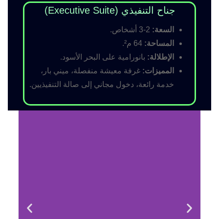
جناح التنفيذي (Executive Suite)
السعة:
2-3 أشخاص.
المساحة:
64 م².
الإطلالة:
بانورامية على البحر الأسود.
المميزات:
غرفة معيشة منفصلة، ميني بار،
خدمة رائعة، دخول مجاني إلى صالة التنفيذيين.