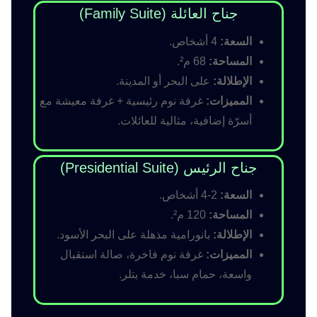
جناح العائلة (Family Suite)
السعة:
4 أشخاص.
المساحة:
68 م².
الإطلالة:
على البحر أو المدينة.
المميزات:
غرفة نوم رئيسية + غرفة معيشة مع
أسرّة إضافية، مثالية للعائلات.
جناح الرئيس (Presidential Suite)
السعة:
2-4 أشخاص.
المساحة:
120 م².
الإطلالة:
بانورامية مذهلة على البحر الأسود.
المميزات:
غرفة نوم فاخرة، صالة استقبال
واسعة، حمام سبا، خدمة بتلر.