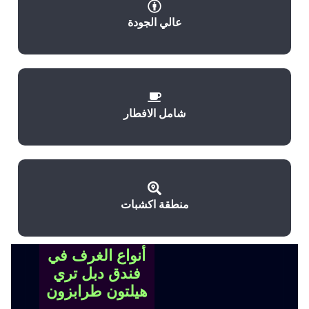
عالي الجودة
شامل الافطار
منطقة اكشبات
أنواع الغرف في
فندق دبل تري
هيلتون طرابزون