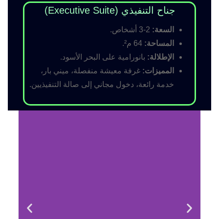
جناح التنفيذي (Executive Suite)
السعة:
2-3 أشخاص.
المساحة:
64 م².
الإطلالة:
بانورامية على البحر الأسود.
المميزات:
غرفة معيشة منفصلة، ميني بار،
خدمة رائعة، دخول مجاني إلى صالة التنفيذيين.