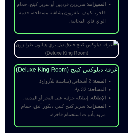
المميزات:
سريرين فرديين أو سرير كينج، حمام
فاخر، تكييف، تلفزيون بشاشة مسطحة، خدمة
الواي فاي المجانية.
غرفة ديلوكس كينج (Deluxe King Room)
السعة:
2 أشخاص (مناسبة للأزواج).
المساحة:
32 م².
الإطلالة:
إطلالة جزئية على البحر أو المدينة.
المميزات:
سرير كينج كبير، ديكور أنيق، حمام
مزود بأدوات استحمام فاخرة.