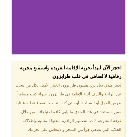
لماذا تختار فندق دبل
احجز الآن لتبدأ تجربة الإقامة الفريدة واستمتع بتجربة
تري هيلتون
رفاهية لا تُضاهى في قلب طرابزون.​
طرابزون؟
يُعتبر فندق دبل تري هيلتون طرابزون الخيار الأمثل لكل من يبحث
عن الراحة والترف أثناء الإقامة في طرابزون. سواء كنت مسافراً
موقع مميز في قلب طرابزون بالقرب
من أهم المعالم السياحية. إطلالات
بغرض العمل أو السياحة، أو حتى كنت تخطط لقضاء عطلة عائلية
ساحرة على البحر الأسود والجبال
مميزة، ستجد في هذا الفندق ما يلبي كافة احتياجاتك من خلال
الخضراء. مرافق متكاملة تشمل
مسبحًا داخليًا، سبا، صالة ألعاب
غرفه المتنوعة ذات التصميم الراقي، سعتها المثالية وإطلالاته
رياضية، ومطاعم عالمية.
الخلابة التي تضفي جواً من السحر والانتعاش على تجربتك