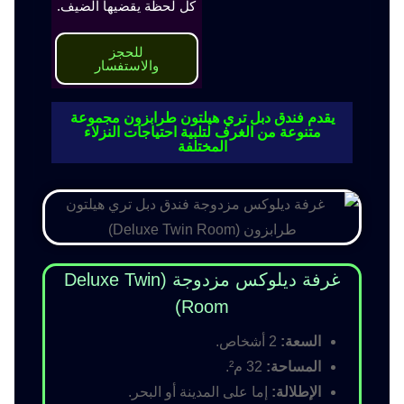
كل لحظة يقضيها الضيف.
للحجز
والاستفسار
يقدم فندق دبل تري هيلتون طرابزون مجموعة
متنوعة من الغرف لتلبية احتياجات النزلاء
المختلفة
غرفة ديلوكس مزدوجة (Deluxe Twin
Room)
السعة:
2 أشخاص.
المساحة:
32 م².
الإطلالة:
إما على المدينة أو البحر.