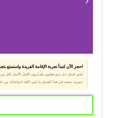
احجز الآن لتبدأ تجربة الإقامة الفريدة واستمتع بت
لماذا 
يُعتبر فندق دبل تري هيلتون طرابزون الخيار الأمثل لكل م
مميزة، ستجد في هذا الفندق ما يلبي كافة احتياجاتك من خلال
موقع مميز في قل
والجبال الخضراء