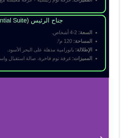
جناح الرئيس (Presidential Suite)
السعة:
2-4 أشخاص.
المساحة:
120 م².
الإطلالة:
بانورامية مذهلة على البحر الأسود.
المميزات:
غرفة نوم فاخرة، صالة استقبال واسع