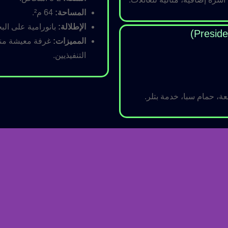
المساحة:
64 م².
الإطلالة:
بانورامية على البح
المميزات:
غرفة معيشة منفص
التنفيذيين.
ة، حمام سبا، خدمة بتلر.