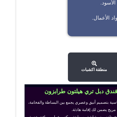
 الأسود.
د الأعمال.
منطقة اكشبات
فندق دبل تري هيلتون طرابزون
اسية بتصميم أنيق وعصري يجمع بين البساطة والفخامة،
 مريح يضمن لك إقامة هادئة.
ح، تلفزيون بشاشة مسطحة، مكتب عمل ومرافق خدمة