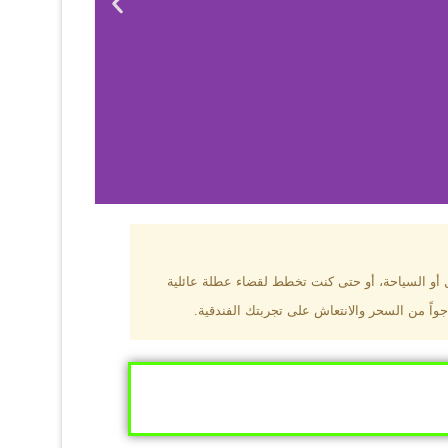
بزون؟
ل أو السياحة، أو حتى كنت تخطط لقضاء عطلة عائلية
جواً من السحر والانتعاش على تجربتك الفندقية.
ى البحر الأسود
ومطاعم عالمية.