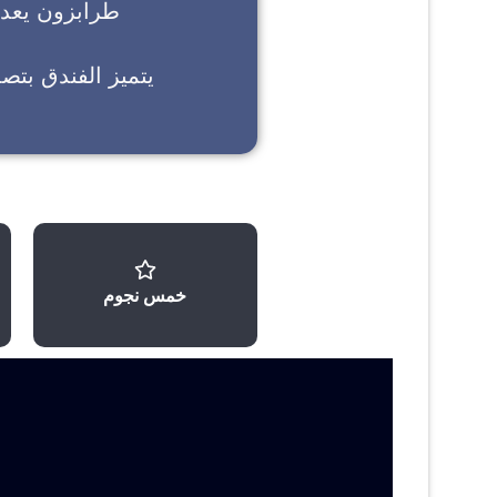
طرابزون
يعد خ
يتميز الفندق بتص
خمس نجوم