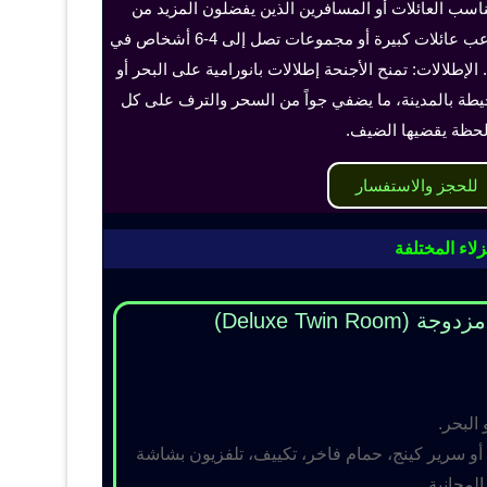
ناسب العائلات أو المسافرين الذين يفضلون المزيد من
الخصوصية والراحة، ويمكن أن تستوعب عائلات كبيرة أو مجموعات تصل إلى 4-6 أشخاص في
الإطلالات: تمنح الأجنحة إطلالات بانورامية على البحر أو
حيطة بالمدينة، ما يضفي جواً من السحر والترف على كل
حظة يقضيها الضيف.
للحجز والاستفسار
لاء المختلفة
Deluxe Twin R)
 البحر.
و سرير كينج، حمام فاخر، تكييف، تلفزيون بشاشة
مجانية.