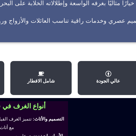
يارًا مثاليًا بغرفه الواسعة وإطلالاته الخلابة على البحر
ميم عصري وخدمات راقية تناسب العائلات والأزواج وروا
عالي الجودة
شامل الافطار
أنواع الغرف في 
التصميم والأثاث:
تتميز الغرف القي
مع أثاث
الأساسيات:
تحتوي على سرير مري