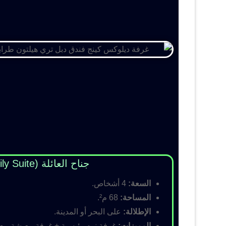
جناح العائلة (Family Suite)
السعة:
4 أشخاص.
المساحة:
68 م².
الإطلالة:
على البحر أو المدينة.
المميزات:
غرفة نوم رئيسية + غرفة معيشة مع أس