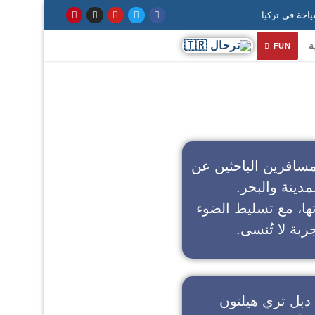
ة
FUN
سافرين الباحثين عن
مدينة والبحر.
تها، مع تسليط الضوء
ربة لا تُنسى.
دبل تري هيلتون