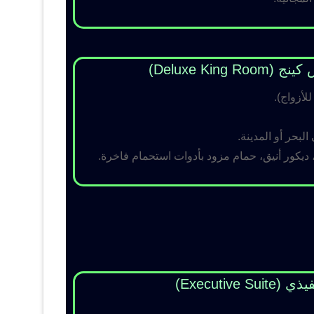
Deluxe King )
لبحر أو المدينة.
 ديكور أنيق، حمام مزود بأدوات استحمام فاخرة.
Executive Su)