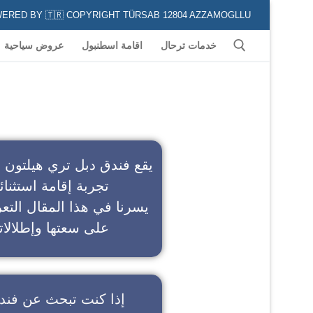
POWERED BY 🇹🇷 COPYRIGHT TÜRSAB 12804 AZZAMOGLLU جميع الخدمات السياحية في كافة المناطق و المدن التركية لكل من يعشق السياحة
خدمات ترحال
اقامة اسطنبول
عروض سياحية
ف
يقع فندق دبل تري هيلتون 
تجربة إقامة استثنائ
يسرنا في هذا المقال التعر
على سعتها وإطلالاته
إذا كنت تبحث عن
فند