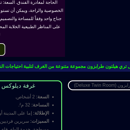
الحاجة لمغادرة الفندق. السعة: ت
جناح واحد وفقاً للمساحة والتصميم. 
على المناظر الطبيعية الخلابة الم
ل
 تري هيلتون طرابزون مجموعة متنوعة من الغرف لتلبية احتياجات النز
غرفة ديلوكس مزدوجة (oom
السعة:
2 أشخاص.
المساحة:
32 م².
الإطلالة:
إما على المدينة أو
المميزات:
سريرين فرديين أ
مسطحة، خدمة الواي فاي ال