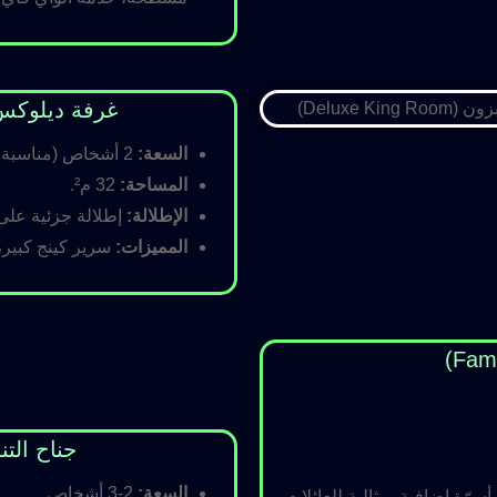
غرفة ديلوكس كينج (Room
السعة:
2 أشخاص (مناسبة للأزواج).
المساحة:
32 م².
الإطلالة:
إطلالة جزئية على ا
المميزات:
سرير كينج كبير،
جناح التنفيذي (ite
السعة:
2-3 أشخاص.
رّة إضافية، مثالية للعائلات.