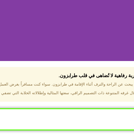
جربة رفاهية لا تُضاهى في قلب طرابزون.​
تختار فندق دبل تري هيلتون طرا
ن يبحث عن الراحة والترف أثناء الإقامة في طرابزون. سواء كنت مسافراً بغرض العم
 غرفه المتنوعة ذات التصميم الراقي، سعتها المثالية وإطلالاته الخلابة التي تضفي 
ب طرابزون بالقرب من أهم المعالم السياحية. إطلالات ساحرة عل
. مرافق متكاملة تشمل مسبحًا داخليًا، سبا، صالة ألعاب رياضية، 
Click Here