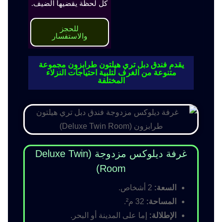
كل لحظة يقضيها الضيف.
للحجز
والاستفسار
يقدم فندق دبل تري هيلتون طرابزون مجموعة
متنوعة من الغرف لتلبية احتياجات النزلاء
المختلفة
غرفة ديلوكس مزدوجة (Deluxe Twin
Room)
السعة:
2 أشخاص.
المساحة:
32 م².
الإطلالة:
إما على المدينة أو البحر.