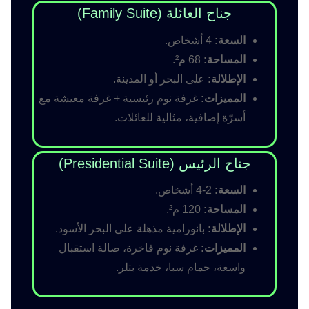
جناح العائلة (Family Suite)
السعة:
4 أشخاص.
المساحة:
68 م².
الإطلالة:
على البحر أو المدينة.
المميزات:
غرفة نوم رئيسية + غرفة معيشة مع
أسرّة إضافية، مثالية للعائلات.
جناح الرئيس (Presidential Suite)
السعة:
2-4 أشخاص.
المساحة:
120 م².
الإطلالة:
بانورامية مذهلة على البحر الأسود.
المميزات:
غرفة نوم فاخرة، صالة استقبال
واسعة، حمام سبا، خدمة بتلر.