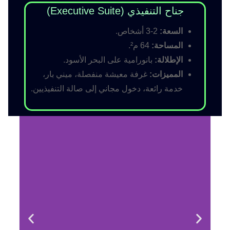
جناح التنفيذي (Executive Suite)
السعة:
2-3 أشخاص.
المساحة:
64 م².
الإطلالة:
بانورامية على البحر الأسود.
المميزات:
غرفة معيشة منفصلة، ميني بار،
خدمة رائعة، دخول مجاني إلى صالة التنفيذيين.