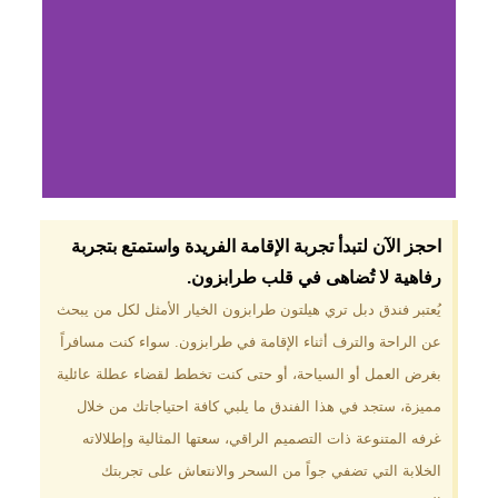
لماذا تختار فندق دبل
احجز الآن لتبدأ تجربة الإقامة الفريدة واستمتع بتجربة
تري هيلتون
رفاهية لا تُضاهى في قلب طرابزون.​
طرابزون؟
يُعتبر فندق دبل تري هيلتون طرابزون الخيار الأمثل لكل من يبحث
عن الراحة والترف أثناء الإقامة في طرابزون. سواء كنت مسافراً
موقع مميز في قلب طرابزون بالقرب
من أهم المعالم السياحية. إطلالات
بغرض العمل أو السياحة، أو حتى كنت تخطط لقضاء عطلة عائلية
ساحرة على البحر الأسود والجبال
مميزة، ستجد في هذا الفندق ما يلبي كافة احتياجاتك من خلال
الخضراء. مرافق متكاملة تشمل
مسبحًا داخليًا، سبا، صالة ألعاب
غرفه المتنوعة ذات التصميم الراقي، سعتها المثالية وإطلالاته
رياضية، ومطاعم عالمية.
الخلابة التي تضفي جواً من السحر والانتعاش على تجربتك