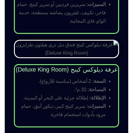
المميزات:
سريرين فرديين أو سرير كينج، حمام
فاخر، تكييف، تلفزيون بشاشة مسطحة، خدمة
الواي فاي المجانية.
غرفة ديلوكس كينج (Deluxe King Room)
السعة:
2 أشخاص (مناسبة للأزواج).
المساحة:
32 م².
الإطلالة:
إطلالة جزئية على البحر أو المدينة.
المميزات:
سرير كينج كبير، ديكور أنيق، حمام
مزود بأدوات استحمام فاخرة.