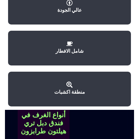
عالي الجودة
شامل الافطار
منطقة اكشبات
أنواع الغرف في
فندق دبل تري
هيلتون طرابزون