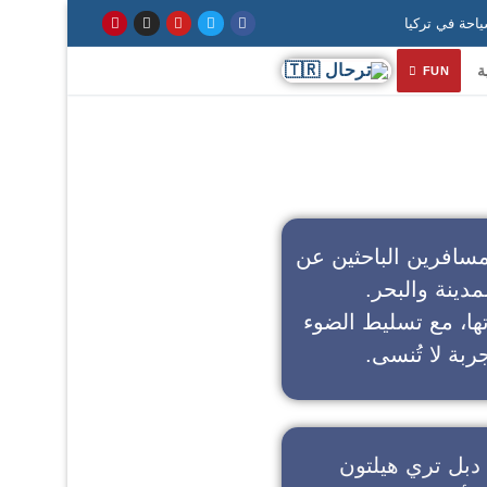
ة
FUN
سافرين الباحثين عن
مدينة والبحر.
تها، مع تسليط الضوء
ربة لا تُنسى.
دبل تري هيلتون