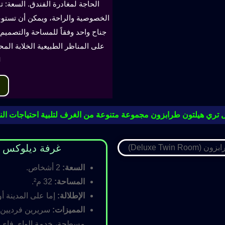
الحاجة لمغادرة الفندق. السعة: ت
جناح واحد وفقاً للمساحة والتصميم. 
على المناظر الطبيعية الخلابة الم
ل
 تري هيلتون طرابزون مجموعة متنوعة من الغرف لتلبية احتياجات النز
غرفة ديلوكس مزدوجة (oom
السعة:
2 أشخاص.
المساحة:
32 م².
الإطلالة:
إما على المدينة أو
المميزات:
سريرين فرديين أ
مسطحة، خدمة الواي فاي ال