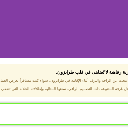
جربة رفاهية لا تُضاهى في قلب طرابزون.​
تختار فندق دبل تري هيلتون طرا
ن يبحث عن الراحة والترف أثناء الإقامة في طرابزون. سواء كنت مسافراً بغرض العم
 غرفه المتنوعة ذات التصميم الراقي، سعتها المثالية وإطلالاته الخلابة التي تضفي 
ب طرابزون بالقرب من أهم المعالم السياحية. إطلالات ساحرة عل
. مرافق متكاملة تشمل مسبحًا داخليًا، سبا، صالة ألعاب رياضية، 
Click Here