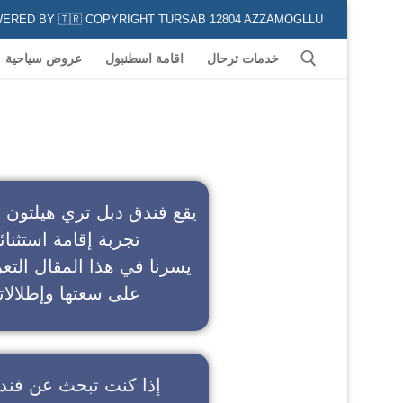
POWERED BY 🇹🇷 COPYRIGHT TÜRSAB 12804 AZZAMOGLLU جميع الخدمات السياحية في كافة المناطق و المدن التركية لكل من يعشق السياحة
خدمات ترحال
اقامة اسطنبول
عروض سياحية
ف
يقع فندق دبل تري هيلتون 
تجربة إقامة استثنائ
يسرنا في هذا المقال التعر
على سعتها وإطلالاته
إذا كنت تبحث عن
فند