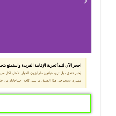
احجز الآن لتبدأ تجربة الإقامة الفريدة واستمتع بت
لماذا 
يُعتبر فندق دبل تري هيلتون طرابزون الخيار الأمثل لكل م
مميزة، ستجد في هذا الفندق ما يلبي كافة احتياجاتك من خلال
موقع مميز في قل
والجبال الخضراء