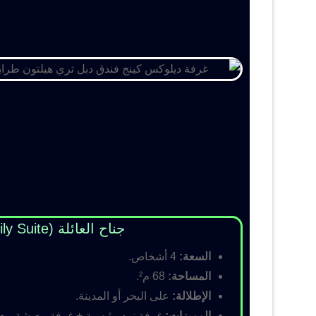
جناح العائلة (Family Suite)
السعة:
4 أشخاص.
المساحة:
68 م².
الإطلالة:
على البحر أو المدينة.
المميزات:
غرفة نوم رئيسية + غرفة معيشة مع أس