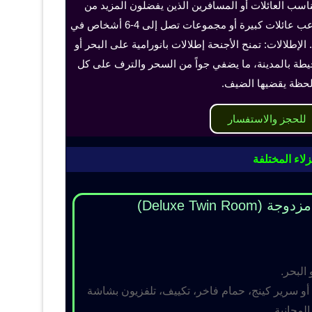
ناسب العائلات أو المسافرين الذين يفضلون المزيد من
الخصوصية والراحة، ويمكن أن تستوعب عائلات كبيرة أو مجموعات تصل إلى 4-6 أشخاص في
الإطلالات: تمنح الأجنحة إطلالات بانورامية على البحر أو
حيطة بالمدينة، ما يضفي جواً من السحر والترف على كل
حظة يقضيها الضيف.
للحجز والاستفسار
لاء المختلفة
Deluxe Twin R)
 البحر.
و سرير كينج، حمام فاخر، تكييف، تلفزيون بشاشة
مجانية.