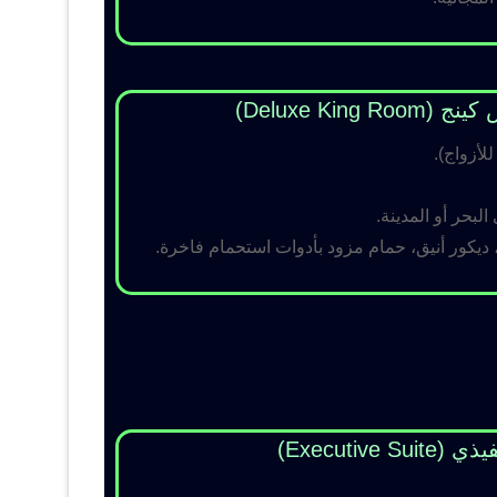
Deluxe King )
لبحر أو المدينة.
 ديكور أنيق، حمام مزود بأدوات استحمام فاخرة.
Executive Su)