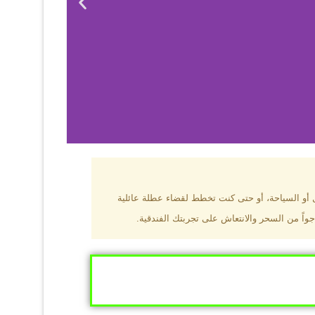
بزون؟
ل أو السياحة، أو حتى كنت تخطط لقضاء عطلة عائلية
جواً من السحر والانتعاش على تجربتك الفندقية.
ى البحر الأسود
ومطاعم عالمية.