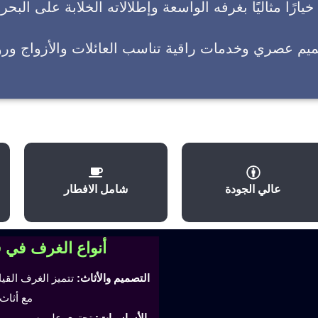
يارًا مثاليًا بغرفه الواسعة وإطلالاته الخلابة على البحر
ميم عصري وخدمات راقية تناسب العائلات والأزواج وروا
عالي الجودة
شامل الافطار
أنواع الغرف في 
التصميم والأثاث:
تتميز الغرف القي
مع أثاث
الأساسيات:
تحتوي على سرير مري