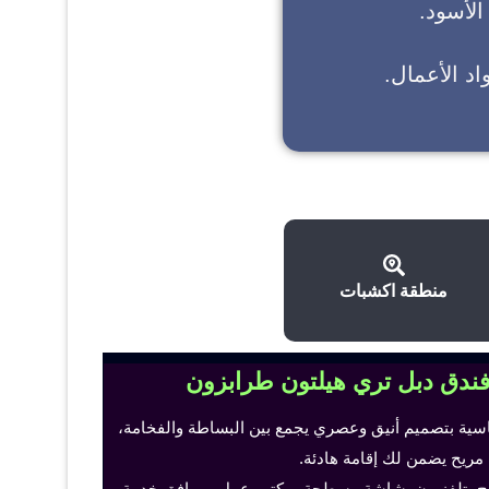
 الأسود.
د الأعمال.
منطقة اكشبات
فندق دبل تري هيلتون طرابزون
اسية بتصميم أنيق وعصري يجمع بين البساطة والفخامة،
 مريح يضمن لك إقامة هادئة.
ح، تلفزيون بشاشة مسطحة، مكتب عمل ومرافق خدمة