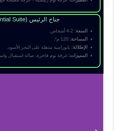
جناح الرئيس (Presidential Suite)
السعة:
2-4 أشخاص.
المساحة:
120 م².
الإطلالة:
بانورامية مذهلة على البحر الأسود.
المميزات:
غرفة نوم فاخرة، صالة استقبال واسع