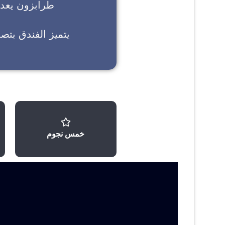
طرابزون
يعد خ
يتميز الفندق بتص
خمس نجوم