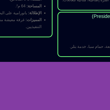
المساحة:
64 م².
الإطلالة:
بانورامية على البح
المميزات:
غرفة معيشة منفص
التنفيذيين.
ة، حمام سبا، خدمة بتلر.