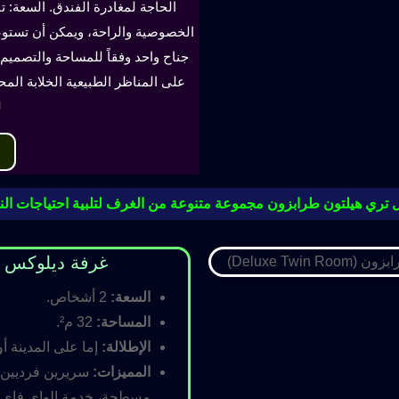
الحاجة لمغادرة الفندق. السعة: ت
جناح واحد وفقاً للمساحة والتصميم. 
على المناظر الطبيعية الخلابة الم
ل
 تري هيلتون طرابزون مجموعة متنوعة من الغرف لتلبية احتياجات النز
غرفة ديلوكس مزدوجة (oom
السعة:
2 أشخاص.
المساحة:
32 م².
الإطلالة:
إما على المدينة أو
المميزات:
سريرين فرديين أ
مسطحة، خدمة الواي فاي ال