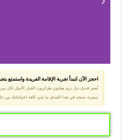
احجز الآن لتبدأ تجربة الإقامة الفريدة واستمتع بت
لماذا 
يُعتبر فندق دبل تري هيلتون طرابزون الخيار الأمثل لكل م
مميزة، ستجد في هذا الفندق ما يلبي كافة احتياجاتك من خلال
موقع مميز في قل
والجبال الخضراء