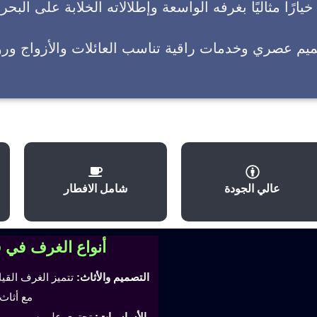
يارًا مثاليًا بغرفه الواسعة وإطلالاته الخلابة على البحر
ميم عصري وخدمات راقية تناسب العائلات والأزواج وروا
عالي الجودة
شامل الافطار
أنواع الغرف في 
التصميم والأثاث:
تتميز الغرف القي
مع أثاث
الأساسيات:
تحتوي على سرير مري