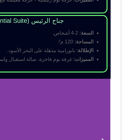
جناح الرئيس (Presidential Suite)
السعة:
2-4 أشخاص.
المساحة:
120 م².
الإطلالة:
بانورامية مذهلة على البحر الأسود.
المميزات:
غرفة نوم فاخرة، صالة استقبال واسع