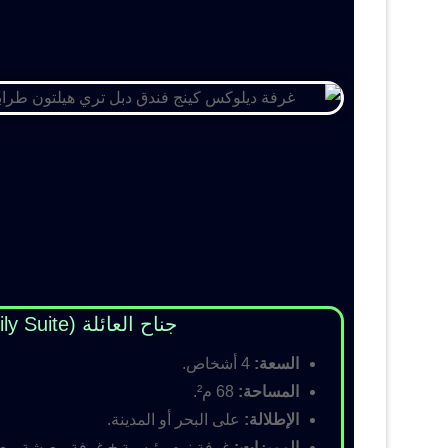
جناح العائلة (Family Suite)
السعة:
4 أشخاص.
المساحة:
68 م².
الإطلالة:
على البحر أو المدينة.
المميزات:
غرفة نوم رئيسية + غرفة معيشة مع أس