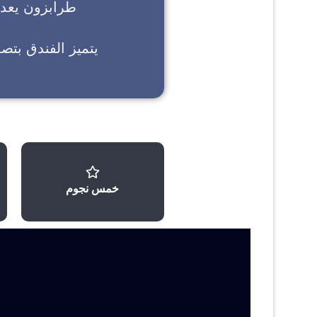
طرابزون
يعد خ
يتميز الفندق بتص
خمس نجوم