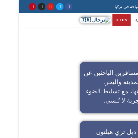
ة
FUN
سافرين الباحثين عن
مدينة والبحر.
تها، مع تسليط الضوء
ربة لا تُنسى.
دبل تري هيلتون