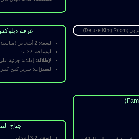
غرفة ديلوكس كينج (Room
السعة:
2 أشخاص (مناسبة للأزواج).
المساحة:
32 م².
الإطلالة:
إطلالة جزئية على ا
المميزات:
سرير كينج كبير،
جناح التنفيذي (ite
السعة:
2-3 أشخاص.
رّة إضافية، مثالية للعائلات.