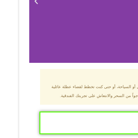
بزون؟
ل أو السياحة، أو حتى كنت تخطط لقضاء عطلة عائلية
جواً من السحر والانتعاش على تجربتك الفندقية.
ى البحر الأسود
ومطاعم عالمية.