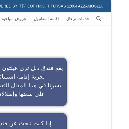
POWERED BY 🇹🇷 COPYRIGHT TÜRSAB 12804 AZZAMOGLLU جميع الخدمات السياحية في كافة المناطق و المدن التركية لكل من يعشق السياحة
خدمات ترحال
اقامة اسطنبول
عروض سياحية
ف
يقع فندق دبل تري هيلتون 
تجربة إقامة استثنائ
يسرنا في هذا المقال التعر
على سعتها وإطلالاته
إذا كنت تبحث عن
فند