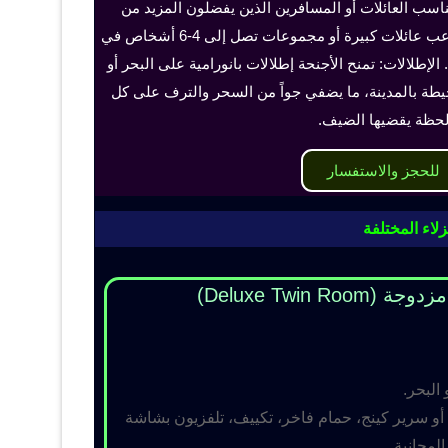
ناسب العائلات أو المسافرين الذين يفضلون المزيد من
الخصوصية والراحة، ويمكن أن تستوعب عائلات كبيرة أو مجموعات تصل إلى 4-6 أشخاص في
الإطلالات: تمنح الأجنحة إطلالات بانورامية على البحر أو
حيطة بالمدينة، ما يضفي جواً من السحر والترف على كل
حظة يقضيها الضيف.
للحجز والاستفسار
لاء المختلفة
Deluxe Twin R)
 البحر.
و سرير كينج، حمام فاخر، تكييف، تلفزيون بشاشة
مجانية.