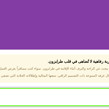
جربة رفاهية لا تُضاهى في قلب طرابزون.​
تختار فندق دبل تري هيلتون طرا
ن يبحث عن الراحة والترف أثناء الإقامة في طرابزون. سواء كنت مسافراً بغرض العم
 غرفه المتنوعة ذات التصميم الراقي، سعتها المثالية وإطلالاته الخلابة التي تضفي 
ب طرابزون بالقرب من أهم المعالم السياحية. إطلالات ساحرة عل
. مرافق متكاملة تشمل مسبحًا داخليًا، سبا، صالة ألعاب رياضية، 
Click Here