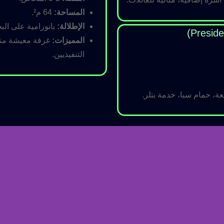
المساحة:
64 م².
الإطلالة:
بانورامية على البح
المميزات:
غرفة معيشة منفص
التنفيذيين.
ة، حمام سبا، خدمة بتلر.