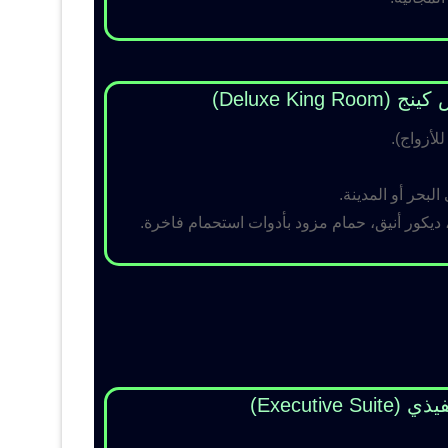
Deluxe King )
لبحر أو المدينة.
 ديكور أنيق، حمام مزود بأدوات استحمام فاخرة.
Executive Su)