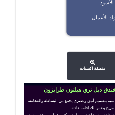
 الأسود.
د الأعمال.
منطقة اكشبات
فندق دبل تري هيلتون طرابزون
اسية بتصميم أنيق وعصري يجمع بين البساطة والفخامة،
 مريح يضمن لك إقامة هادئة.
ح، تلفزيون بشاشة مسطحة، مكتب عمل ومرافق خدمة