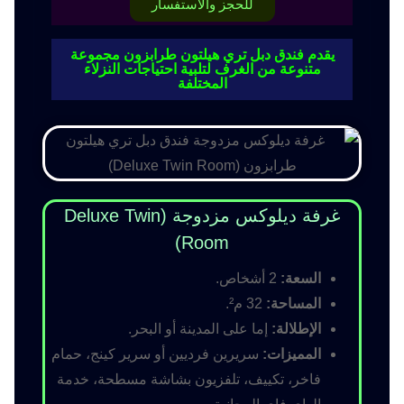
للحجز والاستفسار
يقدم فندق دبل تري هيلتون طرابزون مجموعة
متنوعة من الغرف لتلبية احتياجات النزلاء
المختلفة
غرفة ديلوكس مزدوجة (Deluxe Twin
Room)
السعة:
2 أشخاص.
المساحة:
32 م².
الإطلالة:
إما على المدينة أو البحر.
المميزات:
سريرين فرديين أو سرير كينج، حمام
فاخر، تكييف، تلفزيون بشاشة مسطحة، خدمة