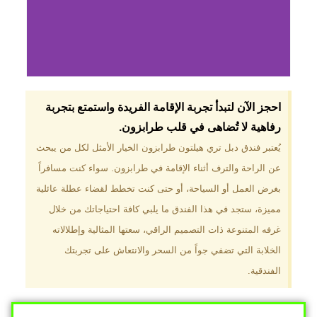
لماذا تختار فندق دبل
احجز الآن لتبدأ تجربة الإقامة الفريدة واستمتع بتجربة
تري هيلتون
رفاهية لا تُضاهى في قلب طرابزون.​
طرابزون؟
يُعتبر فندق دبل تري هيلتون طرابزون الخيار الأمثل لكل من يبحث
عن الراحة والترف أثناء الإقامة في طرابزون. سواء كنت مسافراً
موقع مميز في قلب طرابزون بالقرب
من أهم المعالم السياحية. إطلالات
بغرض العمل أو السياحة، أو حتى كنت تخطط لقضاء عطلة عائلية
ساحرة على البحر الأسود والجبال
مميزة، ستجد في هذا الفندق ما يلبي كافة احتياجاتك من خلال
الخضراء. مرافق متكاملة تشمل
مسبحًا داخليًا، سبا، صالة ألعاب
غرفه المتنوعة ذات التصميم الراقي، سعتها المثالية وإطلالاته
رياضية، ومطاعم عالمية.
الخلابة التي تضفي جواً من السحر والانتعاش على تجربتك
الفندقية.
Click Here