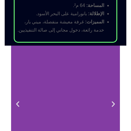
المساحة:
64 م².
الإطلالة:
بانورامية على البحر الأسود.
المميزات:
غرفة معيشة منفصلة، ميني بار،
خدمة رائعة، دخول مجاني إلى صالة التنفيذيين.