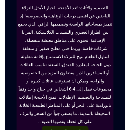
التصميم والأثاث: تُعد الأجنحة الخيار الأمثل للنزلاء
الباحثين عن أقصى درجات الرفاهية والخصوصية؛ إذ
تتميز بمساحاتها الواسعة وتصميمها الراقي الذي يجمع
بين الطراز العصري واللمسات الكلاسيكية. المزايا
الإضافية: تحتوي على مناطق معيشة منفصلة،
شرفات خاصة، وربما حتى مطبخ صغير أو منطقة
لتناول الطعام تتيح للنزلاء الاستمتاع بإقامة مطولة
دون الحاجة لمغادرة الفندق. السعة: تناسب العائلات
أو المسافرين الذين يفضلون المزيد من الخصوصية
والراحة، ويمكن أن تستوعب عائلات كبيرة أو
مجموعات تصل إلى 4-6 أشخاص في جناح واحد وفقاً
للمساحة والتصميم. الإطلالات: تمنح الأجنحة إطلالات
بانورامية على البحر أو على المناظر الطبيعية الخلابة
المحيطة بالمدينة، ما يضفي جواً من السحر والترف
على كل لحظة يقضيها الضيف.