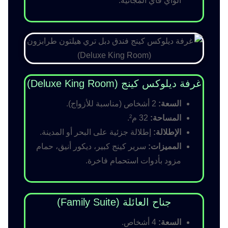
الواي فاي المجانية.
غرفة ديلوكس كينج (Deluxe King Room)
السعة:
2 أشخاص (مناسبة للأزواج).
المساحة:
32 م².
الإطلالة:
إطلالة جزئية على البحر أو المدينة.
المميزات:
سرير كينج كبير، ديكور أنيق، حمام
مزود بأدوات استحمام فاخرة.
جناح العائلة (Family Suite)
السعة:
4 أشخاص.