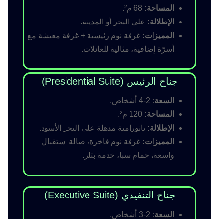
المساحة:
68 م².
الإطلالة:
على البحر أو المدينة.
المميزات:
غرفة نوم رئيسية + غرفة معيشة مع
أسرّة إضافية، مثالية للعائلات.
جناح الرئيس (Presidential Suite)
السعة:
2-4 أشخاص.
المساحة:
120 م².
الإطلالة:
بانورامية مذهلة على البحر الأسود.
المميزات:
غرفة نوم فاخرة، صالة استقبال
واسعة، حمام سبا، خدمة بتلر.
جناح التنفيذي (Executive Suite)
السعة:
2-3 أشخاص.