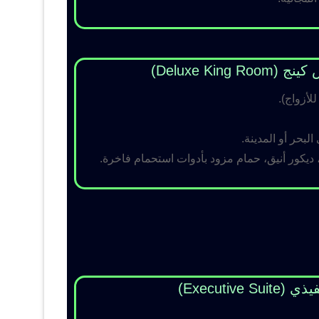
Deluxe King )
لبحر أو المدينة.
 ديكور أنيق، حمام مزود بأدوات استحمام فاخرة.
Executive Su)