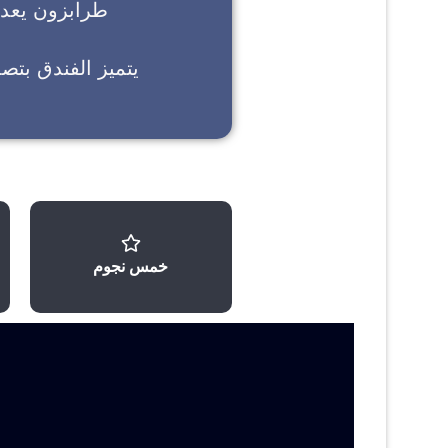
طرابزون
يعد خ
يتميز الفندق بتص
خمس نجوم