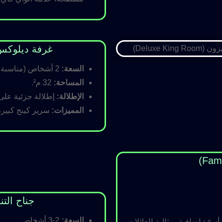
غرفة ديلوكس كينج (Room
السعة:
2 أشخاص (مناسبة للأزواج).
المساحة:
32 م².
الإطلالة:
إطلالة جزئية على ا
المميزات:
سرير كينج كبير،
جناح التنفيذي (ite
السعة:
2-3 أشخاص.
رّة إضافية، مثالية للعائلات.