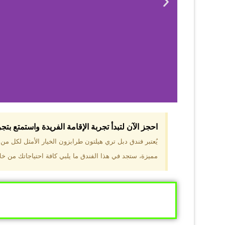
احجز الآن لتبدأ تجربة الإقامة الفريدة واستمتع بت
لماذا 
يُعتبر فندق دبل تري هيلتون طرابزون الخيار الأمثل لكل م
مميزة، ستجد في هذا الفندق ما يلبي كافة احتياجاتك من خلال
موقع مميز في قل
والجبال الخضراء