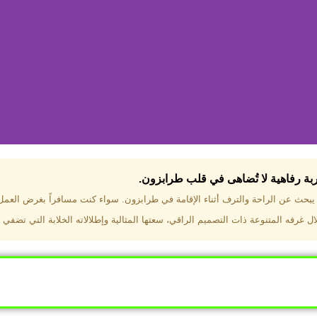
جربة رفاهية لا تُضاهى في قلب طرابزون.​
تختار فندق دبل تري هيلتون طرا
ن يبحث عن الراحة والترف أثناء الإقامة في طرابزون. سواء كنت مسافراً بغرض العم
 غرفه المتنوعة ذات التصميم الراقي، سعتها المثالية وإطلالاته الخلابة التي تضفي 
ب طرابزون بالقرب من أهم المعالم السياحية. إطلالات ساحرة عل
. مرافق متكاملة تشمل مسبحًا داخليًا، سبا، صالة ألعاب رياضية، 
Click Here