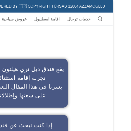
POWERED BY 🇹🇷 COPYRIGHT TÜRSAB 12804 AZZAMOGLLU جميع الخدمات السياحية في كافة المناطق و المدن التركية لكل من يعشق السياحة
خدمات ترحال
اقامة اسطنبول
عروض سياحية
ف
يقع فندق دبل تري هيلتون 
تجربة إقامة استثنائ
يسرنا في هذا المقال التعر
على سعتها وإطلالاته
إذا كنت تبحث عن
فند