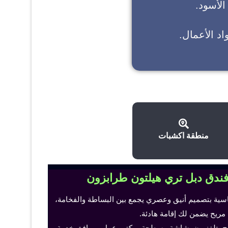
 الأسود.
د الأعمال.
منطقة اكشبات
فندق دبل تري هيلتون طرابزون
اسية بتصميم أنيق وعصري يجمع بين البساطة والفخامة،
 مريح يضمن لك إقامة هادئة.
ح، تلفزيون بشاشة مسطحة، مكتب عمل ومرافق خدمة