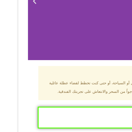
بزون؟
ل أو السياحة، أو حتى كنت تخطط لقضاء عطلة عائلية
جواً من السحر والانتعاش على تجربتك الفندقية.
ى البحر الأسود
ومطاعم عالمية.