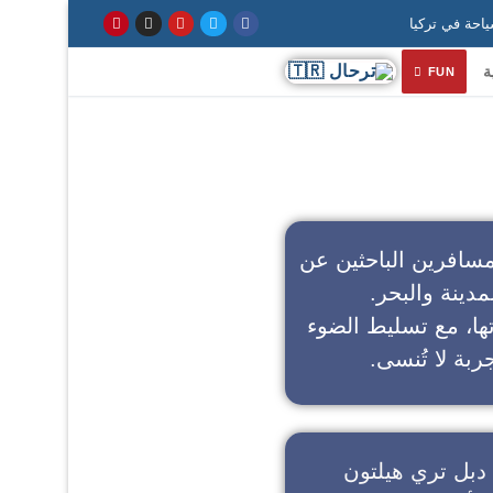
ة
FUN
سافرين الباحثين عن
مدينة والبحر.
تها، مع تسليط الضوء
ربة لا تُنسى.
دبل تري هيلتون