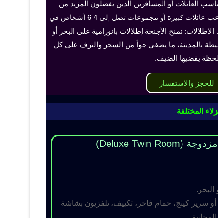
ناسب العائلات أو المسافرين الذين يفضلون المزيد من
الخصوصية والراحة، ويمكن أن تستوعب عائلات كبيرة أو مجموعات تصل إلى 4-6 أشخاص في
الإطلالات: تمنح الأجنحة إطلالات بانورامية على البحر أو
حيطة بالمدينة، ما يضفي جواً من السحر والترف على كل
حظة يقضيها الضيف.
للحجز والاستفسار
لاء المختلفة
Deluxe Twin R)
 البحر.
و سرير كينج، حمام فاخر، تكييف، تلفزيون بشاشة
مجانية.