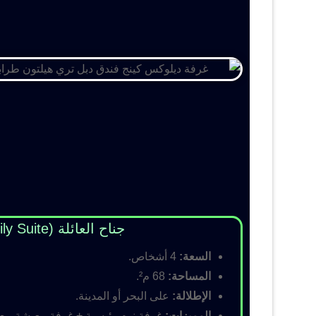
جناح العائلة (Family Suite)
السعة:
4 أشخاص.
المساحة:
68 م².
الإطلالة:
على البحر أو المدينة.
المميزات:
غرفة نوم رئيسية + غرفة معيشة مع أس