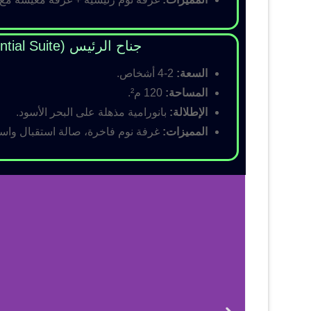
جناح الرئيس (Presidential Suite)
السعة:
2-4 أشخاص.
المساحة:
120 م².
الإطلالة:
بانورامية مذهلة على البحر الأسود.
المميزات:
غرفة نوم فاخرة، صالة استقبال واسع