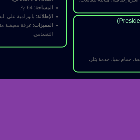
المساحة:
64 م².
الإطلالة:
بانورامية على البح
المميزات:
غرفة معيشة منفص
التنفيذيين.
ة، حمام سبا، خدمة بتلر.