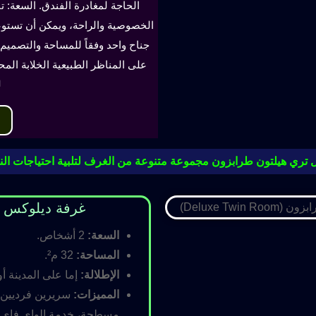
الحاجة لمغادرة الفندق. السعة: ت
جناح واحد وفقاً للمساحة والتصميم. 
على المناظر الطبيعية الخلابة الم
ل
 تري هيلتون طرابزون مجموعة متنوعة من الغرف لتلبية احتياجات النز
غرفة ديلوكس مزدوجة (oom
السعة:
2 أشخاص.
المساحة:
32 م².
الإطلالة:
إما على المدينة أو
المميزات:
سريرين فرديين أ
مسطحة، خدمة الواي فاي ال