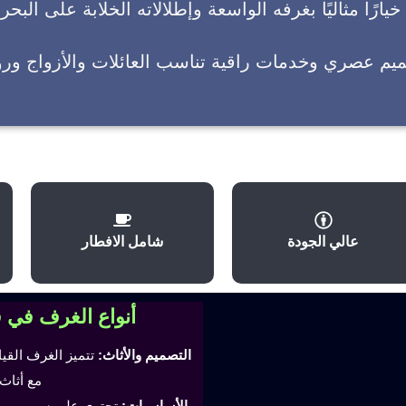
يارًا مثاليًا بغرفه الواسعة وإطلالاته الخلابة على البحر
ميم عصري وخدمات راقية تناسب العائلات والأزواج وروا
عالي الجودة
شامل الافطار
أنواع الغرف في 
التصميم والأثاث:
تتميز الغرف القي
مع أثاث
الأساسيات:
تحتوي على سرير مري