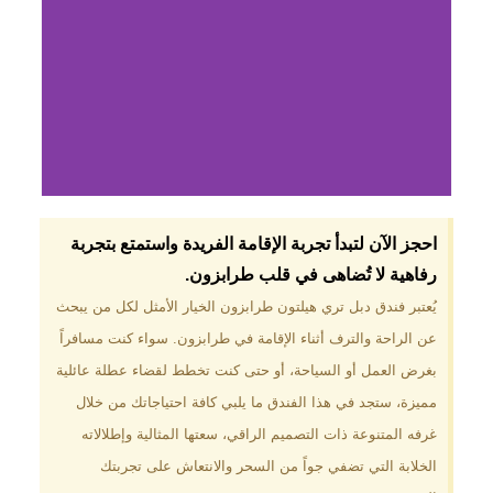
لماذا تختار فندق دبل
احجز الآن لتبدأ تجربة الإقامة الفريدة واستمتع بتجربة
تري هيلتون
رفاهية لا تُضاهى في قلب طرابزون.​
طرابزون؟
يُعتبر فندق دبل تري هيلتون طرابزون الخيار الأمثل لكل من يبحث
عن الراحة والترف أثناء الإقامة في طرابزون. سواء كنت مسافراً
موقع مميز في قلب طرابزون بالقرب
من أهم المعالم السياحية. إطلالات
بغرض العمل أو السياحة، أو حتى كنت تخطط لقضاء عطلة عائلية
ساحرة على البحر الأسود والجبال
مميزة، ستجد في هذا الفندق ما يلبي كافة احتياجاتك من خلال
الخضراء. مرافق متكاملة تشمل
مسبحًا داخليًا، سبا، صالة ألعاب
غرفه المتنوعة ذات التصميم الراقي، سعتها المثالية وإطلالاته
رياضية، ومطاعم عالمية.
الخلابة التي تضفي جواً من السحر والانتعاش على تجربتك