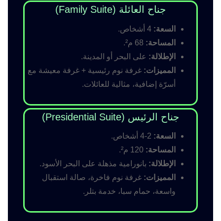
جناح العائلة (Family Suite)
السعة:
4 أشخاص.
المساحة:
68 م².
الإطلالة:
على البحر أو المدينة.
المميزات:
غرفة نوم رئيسية + غرفة معيشة مع
أسرّة إضافية، مثالية للعائلات.
جناح الرئيس (Presidential Suite)
السعة:
2-4 أشخاص.
المساحة:
120 م².
الإطلالة:
بانورامية مذهلة على البحر الأسود.
المميزات:
غرفة نوم فاخرة، صالة استقبال
واسعة، حمام سبا، خدمة بتلر.