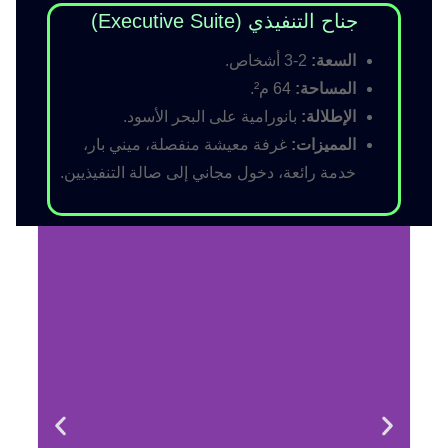
جناح التنفيذي (Executive Suite)
السعة:
2-3 أشخاص.
المساحة:
64 م².
الإطلالة:
بانورامية على البحر الأسود.
المميزات:
غرفة معيشة منفصلة، ميني بار،
خدمة رائعة، دخول مجاني إلى صالة التنفيذيين.