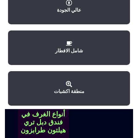
عالي الجودة
شامل الافطار
منطقة اكشبات
أنواع الغرف في
فندق دبل تري
هيلتون طرابزون