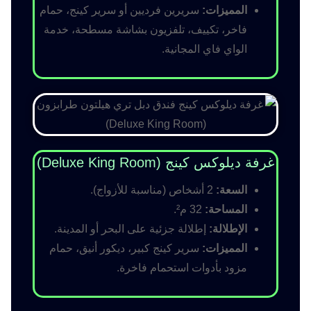
المميزات:
سريرين فرديين أو سرير كينج، حمام
فاخر، تكييف، تلفزيون بشاشة مسطحة، خدمة
الواي فاي المجانية.
غرفة ديلوكس كينج (Deluxe King Room)
السعة:
2 أشخاص (مناسبة للأزواج).
المساحة:
32 م².
الإطلالة:
إطلالة جزئية على البحر أو المدينة.
المميزات:
سرير كينج كبير، ديكور أنيق، حمام
مزود بأدوات استحمام فاخرة.