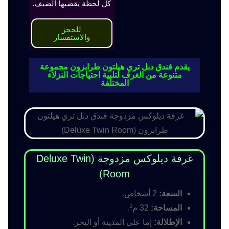
كل لحظة يقضيها الضيف.
للحجز
والاستفسار
يقدم فندق دبل تري هيلتون طرابزون مجموعة
متنوعة من الغرف لتلبية احتياجات النزلاء
المختلفة
غرفة ديلوكس مزدوجة (Deluxe Twin
Room)
السعة:
2 أشخاص.
المساحة:
32 م².
الإطلالة:
إما على المدينة أو البحر.