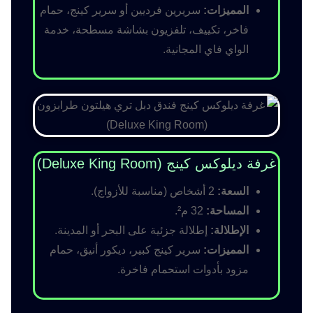
المميزات:
سريرين فرديين أو سرير كينج، حمام
فاخر، تكييف، تلفزيون بشاشة مسطحة، خدمة
الواي فاي المجانية.
غرفة ديلوكس كينج (Deluxe King Room)
السعة:
2 أشخاص (مناسبة للأزواج).
المساحة:
32 م².
الإطلالة:
إطلالة جزئية على البحر أو المدينة.
المميزات:
سرير كينج كبير، ديكور أنيق، حمام
مزود بأدوات استحمام فاخرة.