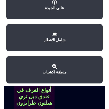
عالي الجودة
شامل الافطار
منطقة اكشبات
أنواع الغرف في
فندق دبل تري
هيلتون طرابزون