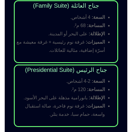
جناح العائلة (Family Suite)
السعة:
4 أشخاص.
المساحة:
68 م².
الإطلالة:
على البحر أو المدينة.
المميزات:
غرفة نوم رئيسية + غرفة معيشة مع
أسرّة إضافية، مثالية للعائلات.
جناح الرئيس (Presidential Suite)
السعة:
2-4 أشخاص.
المساحة:
120 م².
الإطلالة:
بانورامية مذهلة على البحر الأسود.
المميزات:
غرفة نوم فاخرة، صالة استقبال
واسعة، حمام سبا، خدمة بتلر.