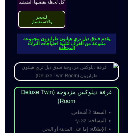
كل لحظة يقضيها الضيف.
للحجز
والاستفسار
يقدم فندق دبل تري هيلتون طرابزون مجموعة
متنوعة من الغرف لتلبية احتياجات النزلاء
المختلفة
غرفة ديلوكس مزدوجة (Deluxe Twin
Room)
السعة:
2 أشخاص.
المساحة:
32 م².
الإطلالة:
إما على المدينة أو البحر.