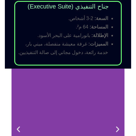
جناح التنفيذي (Executive Suite)
السعة:
2-3 أشخاص.
المساحة:
64 م².
الإطلالة:
بانورامية على البحر الأسود.
المميزات:
غرفة معيشة منفصلة، ميني بار،
خدمة رائعة، دخول مجاني إلى صالة التنفيذيين.