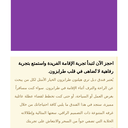
لماذا تختار فندق دبل
احجز الآن لتبدأ تجربة الإقامة الفريدة واستمتع بتجربة
تري هيلتون
رفاهية لا تُضاهى في قلب طرابزون.​
طرابزون؟
يُعتبر فندق دبل تري هيلتون طرابزون الخيار الأمثل لكل من يبحث
عن الراحة والترف أثناء الإقامة في طرابزون. سواء كنت مسافراً
موقع مميز في قلب طرابزون بالقرب
من أهم المعالم السياحية. إطلالات
بغرض العمل أو السياحة، أو حتى كنت تخطط لقضاء عطلة عائلية
ساحرة على البحر الأسود والجبال
مميزة، ستجد في هذا الفندق ما يلبي كافة احتياجاتك من خلال
الخضراء. مرافق متكاملة تشمل
مسبحًا داخليًا، سبا، صالة ألعاب
غرفه المتنوعة ذات التصميم الراقي، سعتها المثالية وإطلالاته
رياضية، ومطاعم عالمية.
الخلابة التي تضفي جواً من السحر والانتعاش على تجربتك