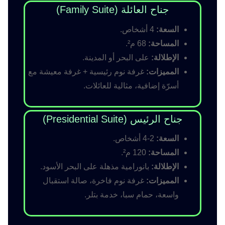
جناح العائلة (Family Suite)
السعة:
4 أشخاص.
المساحة:
68 م².
الإطلالة:
على البحر أو المدينة.
المميزات:
غرفة نوم رئيسية + غرفة معيشة مع
أسرّة إضافية، مثالية للعائلات.
جناح الرئيس (Presidential Suite)
السعة:
2-4 أشخاص.
المساحة:
120 م².
الإطلالة:
بانورامية مذهلة على البحر الأسود.
المميزات:
غرفة نوم فاخرة، صالة استقبال
واسعة، حمام سبا، خدمة بتلر.