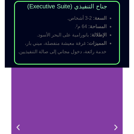
جناح التنفيذي (Executive Suite)
السعة:
2-3 أشخاص.
المساحة:
64 م².
الإطلالة:
بانورامية على البحر الأسود.
المميزات:
غرفة معيشة منفصلة، ميني بار،
خدمة رائعة، دخول مجاني إلى صالة التنفيذيين.