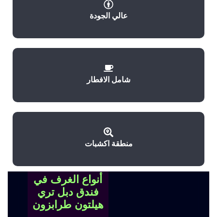
عالي الجودة
شامل الافطار
منطقة اكشبات
أنواع الغرف في
فندق دبل تري
هيلتون طرابزون