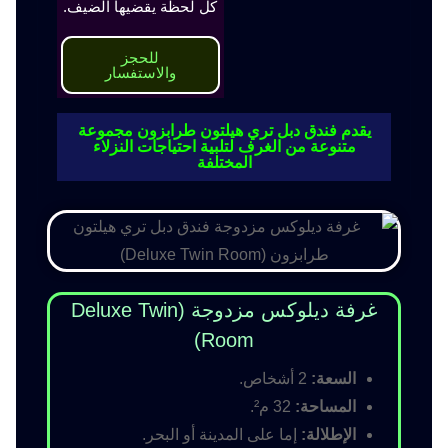
كل لحظة يقضيها الضيف.
للحجز
والاستفسار
يقدم فندق دبل تري هيلتون طرابزون مجموعة
متنوعة من الغرف لتلبية احتياجات النزلاء
المختلفة
غرفة ديلوكس مزدوجة (Deluxe Twin
Room)
السعة:
2 أشخاص.
المساحة:
32 م².
الإطلالة:
إما على المدينة أو البحر.