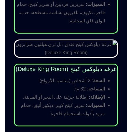
المميزات:
سريرين فرديين أو سرير كينج، حمام
فاخر، تكييف، تلفزيون بشاشة مسطحة، خدمة
الواي فاي المجانية.
غرفة ديلوكس كينج (Deluxe King Room)
السعة:
2 أشخاص (مناسبة للأزواج).
المساحة:
32 م².
الإطلالة:
إطلالة جزئية على البحر أو المدينة.
المميزات:
سرير كينج كبير، ديكور أنيق، حمام
مزود بأدوات استحمام فاخرة.