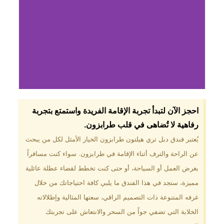
لماذا تختار فندق دبل
احجز الآن لتبدأ تجربة الإقامة الفريدة واستمتع بتجربة
تري هيلتون
رفاهية لا تُضاهى في قلب طرابزون.​
طرابزون؟
يُعتبر فندق دبل تري هيلتون طرابزون الخيار الأمثل لكل من يبحث
عن الراحة والترف أثناء الإقامة في طرابزون. سواء كنت مسافراً
موقع مميز في قلب طرابزون بالقرب
من أهم المعالم السياحية. إطلالات
بغرض العمل أو السياحة، أو حتى كنت تخطط لقضاء عطلة عائلية
ساحرة على البحر الأسود والجبال
مميزة، ستجد في هذا الفندق ما يلبي كافة احتياجاتك من خلال
الخضراء. مرافق متكاملة تشمل
مسبحًا داخليًا، سبا، صالة ألعاب
غرفه المتنوعة ذات التصميم الراقي، سعتها المثالية وإطلالاته
رياضية، ومطاعم عالمية.
الخلابة التي تضفي جواً من السحر والانتعاش على تجربتك