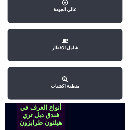
عالي الجودة
شامل الافطار
منطقة اكشبات
أنواع الغرف في
فندق دبل تري
هيلتون طرابزون