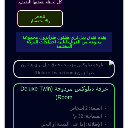
كل لحظة يقضيها الضيف.
للحجز
والاستفسار
يقدم فندق دبل تري هيلتون طرابزون مجموعة
متنوعة من الغرف لتلبية احتياجات النزلاء
المختلفة
غرفة ديلوكس مزدوجة (Deluxe Twin
Room)
السعة:
2 أشخاص.
المساحة:
32 م².
الإطلالة:
إما على المدينة أو البحر.