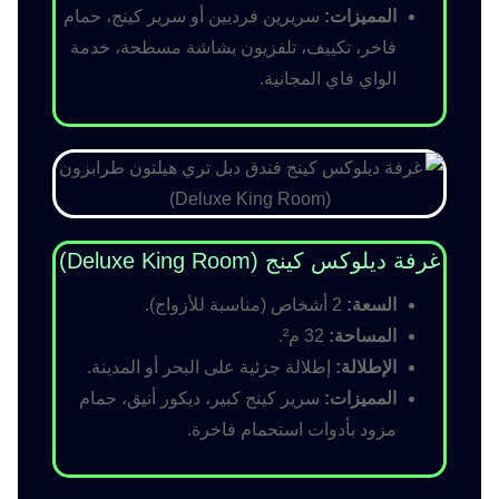
المميزات:
سريرين فرديين أو سرير كينج، حمام
فاخر، تكييف، تلفزيون بشاشة مسطحة، خدمة
الواي فاي المجانية.
غرفة ديلوكس كينج (Deluxe King Room)
السعة:
2 أشخاص (مناسبة للأزواج).
المساحة:
32 م².
الإطلالة:
إطلالة جزئية على البحر أو المدينة.
المميزات:
سرير كينج كبير، ديكور أنيق، حمام
مزود بأدوات استحمام فاخرة.