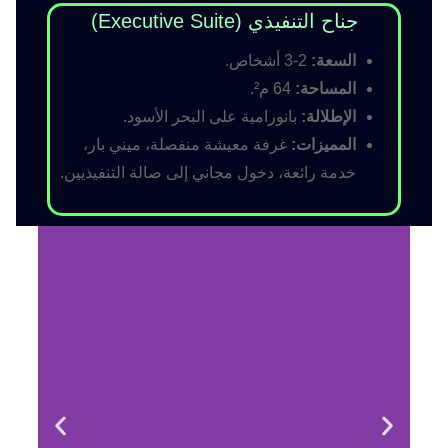
جناح التنفيذي (Executive Suite)
السعة:
2-3 أشخاص.
المساحة:
64 م².
الإطلالة:
بانورامية على البحر الأسود.
المميزات:
غرفة معيشة منفصلة، ميني بار،
خدمة رائعة، دخول مجاني إلى صالة التنفيذيين.