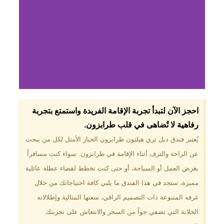
لماذا تختار فندق دبل
احجز الآن لتبدأ تجربة الإقامة الفريدة واستمتع بتجربة
تري هيلتون
رفاهية لا تُضاهى في قلب طرابزون.​
طرابزون؟
يُعتبر فندق دبل تري هيلتون طرابزون الخيار الأمثل لكل من يبحث
عن الراحة والترف أثناء الإقامة في طرابزون. سواء كنت مسافراً
موقع مميز في قلب طرابزون بالقرب
من أهم المعالم السياحية. إطلالات
بغرض العمل أو السياحة، أو حتى كنت تخطط لقضاء عطلة عائلية
ساحرة على البحر الأسود والجبال
مميزة، ستجد في هذا الفندق ما يلبي كافة احتياجاتك من خلال
الخضراء. مرافق متكاملة تشمل
مسبحًا داخليًا، سبا، صالة ألعاب
غرفه المتنوعة ذات التصميم الراقي، سعتها المثالية وإطلالاته
رياضية، ومطاعم عالمية.
الخلابة التي تضفي جواً من السحر والانتعاش على تجربتك