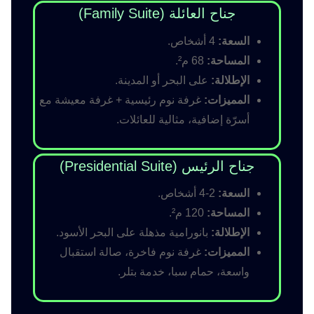
جناح العائلة (Family Suite)
السعة:
4 أشخاص.
المساحة:
68 م².
الإطلالة:
على البحر أو المدينة.
المميزات:
غرفة نوم رئيسية + غرفة معيشة مع
أسرّة إضافية، مثالية للعائلات.
جناح الرئيس (Presidential Suite)
السعة:
2-4 أشخاص.
المساحة:
120 م².
الإطلالة:
بانورامية مذهلة على البحر الأسود.
المميزات:
غرفة نوم فاخرة، صالة استقبال
واسعة، حمام سبا، خدمة بتلر.