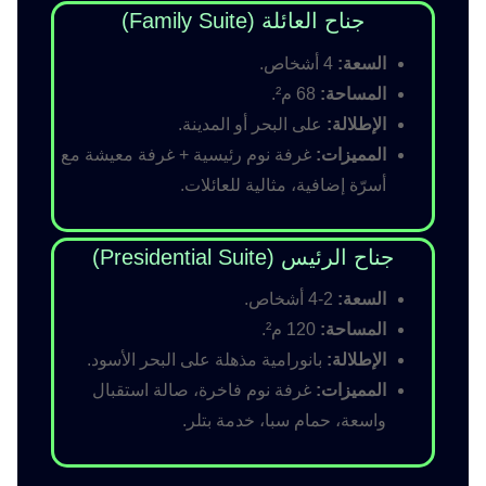
جناح العائلة (Family Suite)
السعة:
4 أشخاص.
المساحة:
68 م².
الإطلالة:
على البحر أو المدينة.
المميزات:
غرفة نوم رئيسية + غرفة معيشة مع
أسرّة إضافية، مثالية للعائلات.
جناح الرئيس (Presidential Suite)
السعة:
2-4 أشخاص.
المساحة:
120 م².
الإطلالة:
بانورامية مذهلة على البحر الأسود.
المميزات:
غرفة نوم فاخرة، صالة استقبال
واسعة، حمام سبا، خدمة بتلر.