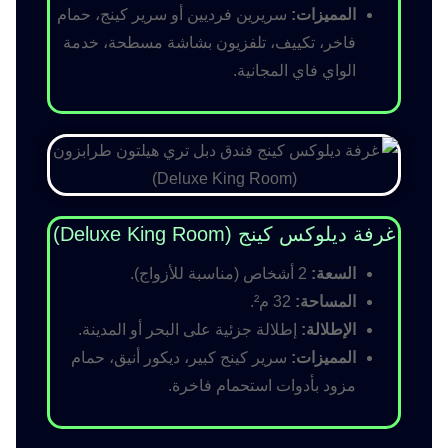
المميزات:
سريرين فرديين أو سرير كينج، حمام
فاخر، تكييف، تلفزيون بشاشة مسطحة، خدمة
الواي فاي المجانية.
غرفة ديلوكس كينج (Deluxe King Room)
السعة:
2 أشخاص (مناسبة للأزواج).
المساحة:
32 م².
الإطلالة:
إطلالة جزئية على البحر أو المدينة.
المميزات:
سرير كينج كبير، ديكور أنيق، حمام
مزود بأدوات استحمام فاخرة.