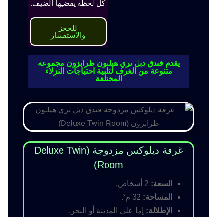
كل لحظة يقضيها الضيف.
للحجز
والاستفسار
يقدم فندق دبل تري هيلتون طرابزون مجموعة
متنوعة من الغرف لتلبية احتياجات النزلاء
المختلفة
غرفة ديلوكس مزدوجة (Deluxe Twin
Room)
السعة:
2 أشخاص.
المساحة:
32 م².
الإطلالة:
إما على المدينة أو البحر.