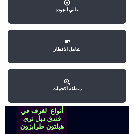
عالي الجودة
شامل الافطار
منطقة اكشبات
أنواع الغرف في
فندق دبل تري
هيلتون طرابزون