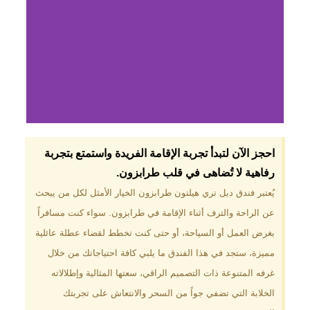
لماذا تختار فندق دبل
احجز الآن لتبدأ تجربة الإقامة الفريدة واستمتع بتجربة
تري هيلتون
رفاهية لا تُضاهى في قلب طرابزون.​
طرابزون؟
يُعتبر فندق دبل تري هيلتون طرابزون الخيار الأمثل لكل من يبحث
عن الراحة والترف أثناء الإقامة في طرابزون. سواء كنت مسافراً
موقع مميز في قلب طرابزون بالقرب
من أهم المعالم السياحية. إطلالات
بغرض العمل أو السياحة، أو حتى كنت تخطط لقضاء عطلة عائلية
ساحرة على البحر الأسود والجبال
مميزة، ستجد في هذا الفندق ما يلبي كافة احتياجاتك من خلال
الخضراء. مرافق متكاملة تشمل
مسبحًا داخليًا، سبا، صالة ألعاب
غرفه المتنوعة ذات التصميم الراقي، سعتها المثالية وإطلالاته
رياضية، ومطاعم عالمية.
الخلابة التي تضفي جواً من السحر والانتعاش على تجربتك