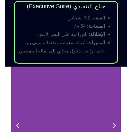
جناح التنفيذي (Executive Suite)
السعة:
2-3 أشخاص.
المساحة:
64 م².
الإطلالة:
بانورامية على البحر الأسود.
المميزات:
غرفة معيشة منفصلة، ميني بار،
خدمة رائعة، دخول مجاني إلى صالة التنفيذيين.