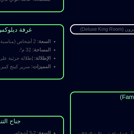
غرفة ديلوكس كينج (Room
السعة:
2 أشخاص (مناسبة للأزواج).
المساحة:
32 م².
الإطلالة:
إطلالة جزئية على ا
المميزات:
سرير كينج كبير،
جناح التنفيذي (ite
السعة:
2-3 أشخاص.
رّة إضافية، مثالية للعائلات.