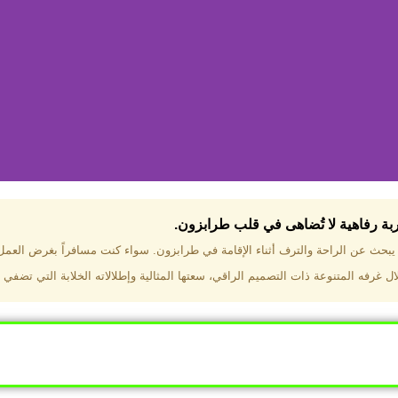
جربة رفاهية لا تُضاهى في قلب طرابزون.​
تختار فندق دبل تري هيلتون طرا
ن يبحث عن الراحة والترف أثناء الإقامة في طرابزون. سواء كنت مسافراً بغرض العم
 غرفه المتنوعة ذات التصميم الراقي، سعتها المثالية وإطلالاته الخلابة التي تضفي 
ب طرابزون بالقرب من أهم المعالم السياحية. إطلالات ساحرة عل
. مرافق متكاملة تشمل مسبحًا داخليًا، سبا، صالة ألعاب رياضية، 
Click Here