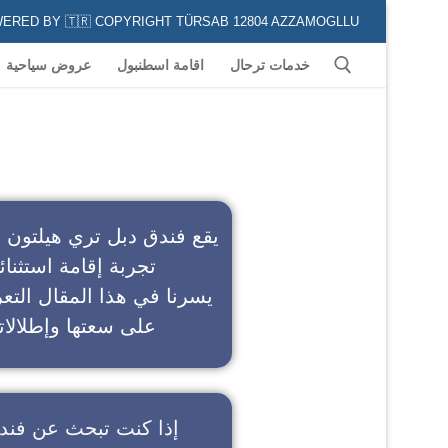
POWERED BY 🇹🇷 COPYRIGHT TÜRSAB 12804 AZZAMOGLLU جميع الخدمات السياحية في كافة المناطق و المدن التركية لكل من يعشق السياحة
خدمات ترحال
اقامة اسطنبول
عروض سياحية
ف
يقع فندق دبل تري هيلتون 
تجربة إقامة استثنائ
يسرنا في هذا المقال التعر
على سعتها وإطلالاته
إذا كنت تبحث عن
فند