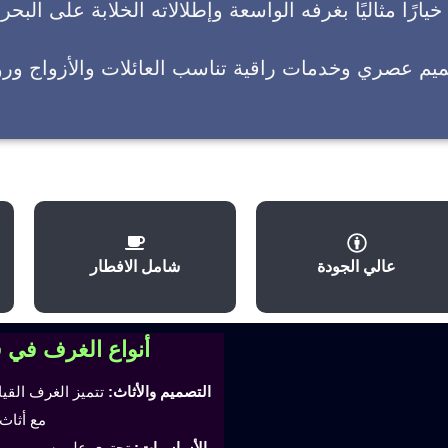
يارًا مثاليًا بغرفه الواسعة وإطلالاته الخلابة على البحر
ميم عصري وخدمات راقية تناسب العائلات والأزواج وروا
عالي الجودة
شامل الافطار
أنواع الغرف في 
التصميم والأثاث:
تتميز الغرف القي
مع أثاث
الأساسيات:
تحتوي على سرير مري