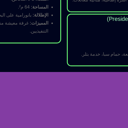
المساحة:
64 م².
الإطلالة:
بانورامية على البح
المميزات:
غرفة معيشة منفص
التنفيذيين.
ة، حمام سبا، خدمة بتلر.