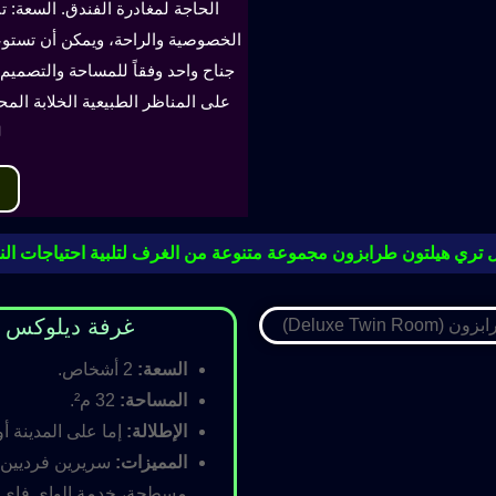
الحاجة لمغادرة الفندق. السعة: ت
جناح واحد وفقاً للمساحة والتصميم. 
على المناظر الطبيعية الخلابة الم
ل
 تري هيلتون طرابزون مجموعة متنوعة من الغرف لتلبية احتياجات النز
غرفة ديلوكس مزدوجة (oom
السعة:
2 أشخاص.
المساحة:
32 م².
الإطلالة:
إما على المدينة أو
المميزات:
سريرين فرديين أ
مسطحة، خدمة الواي فاي ال