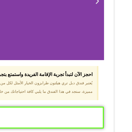
احجز الآن لتبدأ تجربة الإقامة الفريدة واستمتع بت
لماذا 
يُعتبر فندق دبل تري هيلتون طرابزون الخيار الأمثل لكل م
مميزة، ستجد في هذا الفندق ما يلبي كافة احتياجاتك من خلال
موقع مميز في قل
والجبال الخضراء