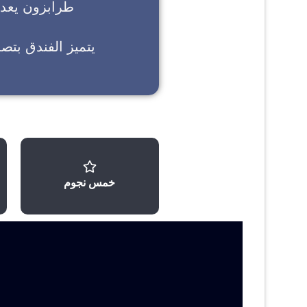
طرابزون
يعد خ
يتميز الفندق بتص
خمس نجوم