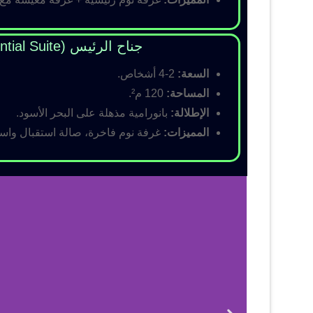
جناح الرئيس (Presidential Suite)
السعة:
2-4 أشخاص.
المساحة:
120 م².
الإطلالة:
بانورامية مذهلة على البحر الأسود.
المميزات:
غرفة نوم فاخرة، صالة استقبال واسع