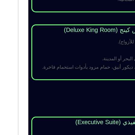
Deluxe King )
لبحر أو المدينة.
 ديكور أنيق، حمام مزود بأدوات استحمام فاخرة.
Executive Su)