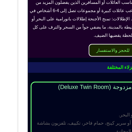
ناسب العائلات أو المسافرين الذين يفضلون المزيد من
الخصوصية والراحة، ويمكن أن تستوعب عائلات كبيرة أو مجموعات تصل إلى 4-6 أشخاص في
الإطلالات: تمنح الأجنحة إطلالات بانورامية على البحر أو
حيطة بالمدينة، ما يضفي جواً من السحر والترف على كل
حظة يقضيها الضيف.
للحجز والاستفسار
لاء المختلفة
Deluxe Twin R)
 البحر.
و سرير كينج، حمام فاخر، تكييف، تلفزيون بشاشة
مجانية.