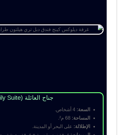
جناح العائلة (Family Suite)
السعة:
4 أشخاص.
المساحة:
68 م².
الإطلالة:
على البحر أو المدينة.
المميزات:
غرفة نوم رئيسية + غرفة معيشة مع أس