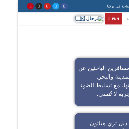
ة
FUN
سافرين الباحثين عن
مدينة والبحر.
تها، مع تسليط الضوء
ربة لا تُنسى.
دبل تري هيلتون