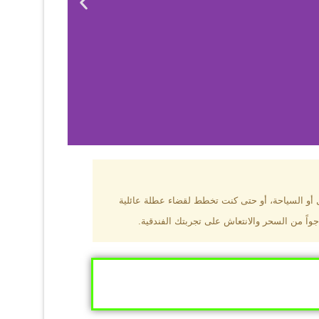
بزون؟
ل أو السياحة، أو حتى كنت تخطط لقضاء عطلة عائلية
جواً من السحر والانتعاش على تجربتك الفندقية.
ى البحر الأسود
ومطاعم عالمية.