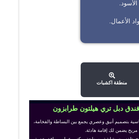
 الأسود.
د الأعمال.
منطقة اكشبات
فندق دبل تري هيلتون طرابزون
اسية بتصميم أنيق وعصري يجمع بين البساطة والفخامة،
 مريح يضمن لك إقامة هادئة.
ح، تلفزيون بشاشة مسطحة، مكتب عمل ومرافق خدمة