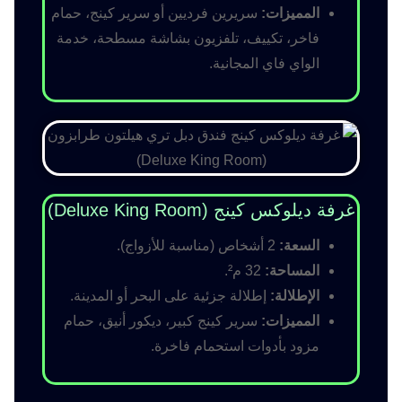
المميزات:
سريرين فرديين أو سرير كينج، حمام
فاخر، تكييف، تلفزيون بشاشة مسطحة، خدمة
الواي فاي المجانية.
غرفة ديلوكس كينج (Deluxe King Room)
السعة:
2 أشخاص (مناسبة للأزواج).
المساحة:
32 م².
الإطلالة:
إطلالة جزئية على البحر أو المدينة.
المميزات:
سرير كينج كبير، ديكور أنيق، حمام
مزود بأدوات استحمام فاخرة.