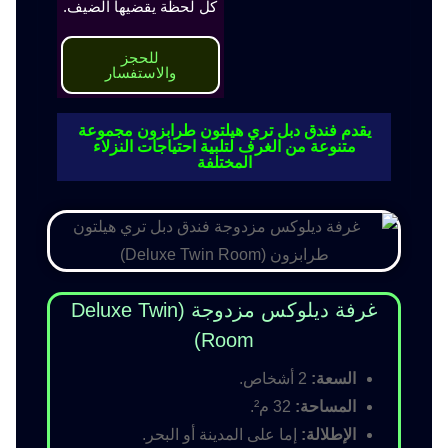
كل لحظة يقضيها الضيف.
للحجز
والاستفسار
يقدم فندق دبل تري هيلتون طرابزون مجموعة
متنوعة من الغرف لتلبية احتياجات النزلاء
المختلفة
غرفة ديلوكس مزدوجة (Deluxe Twin
Room)
السعة:
2 أشخاص.
المساحة:
32 م².
الإطلالة:
إما على المدينة أو البحر.