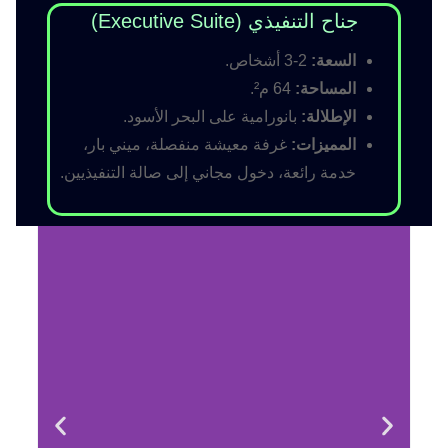
جناح التنفيذي (Executive Suite)
السعة:
2-3 أشخاص.
المساحة:
64 م².
الإطلالة:
بانورامية على البحر الأسود.
المميزات:
غرفة معيشة منفصلة، ميني بار،
خدمة رائعة، دخول مجاني إلى صالة التنفيذيين.