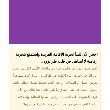
لماذا تختار فندق دبل
احجز الآن لتبدأ تجربة الإقامة الفريدة واستمتع بتجربة
تري هيلتون
رفاهية لا تُضاهى في قلب طرابزون.​
طرابزون؟
يُعتبر فندق دبل تري هيلتون طرابزون الخيار الأمثل لكل من يبحث
عن الراحة والترف أثناء الإقامة في طرابزون. سواء كنت مسافراً
موقع مميز في قلب طرابزون بالقرب
من أهم المعالم السياحية. إطلالات
بغرض العمل أو السياحة، أو حتى كنت تخطط لقضاء عطلة عائلية
ساحرة على البحر الأسود والجبال
مميزة، ستجد في هذا الفندق ما يلبي كافة احتياجاتك من خلال
الخضراء. مرافق متكاملة تشمل
مسبحًا داخليًا، سبا، صالة ألعاب
غرفه المتنوعة ذات التصميم الراقي، سعتها المثالية وإطلالاته
رياضية، ومطاعم عالمية.
الخلابة التي تضفي جواً من السحر والانتعاش على تجربتك