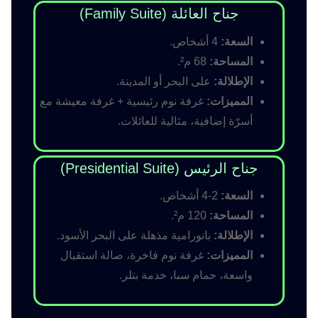
جناح العائلة (Family Suite)
السعة:
4 أشخاص.
المساحة:
68 م².
الإطلالة:
على البحر أو المدينة.
المميزات:
غرفة نوم رئيسية + غرفة معيشة مع
أسرّة إضافية، مثالية للعائلات.
جناح الرئيس (Presidential Suite)
السعة:
2-4 أشخاص.
المساحة:
120 م².
الإطلالة:
بانورامية مذهلة على البحر الأسود.
المميزات:
غرفة نوم فاخرة، صالة استقبال
واسعة، حمام سبا، خدمة بتلر.