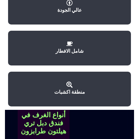
عالي الجودة
شامل الافطار
منطقة اكشبات
أنواع الغرف في
فندق دبل تري
هيلتون طرابزون