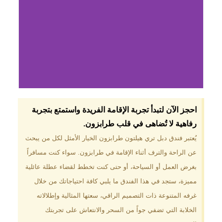
لماذا تختار فندق دبل
احجز الآن لتبدأ تجربة الإقامة الفريدة واستمتع بتجربة
تري هيلتون
رفاهية لا تُضاهى في قلب طرابزون.​
طرابزون؟
يُعتبر فندق دبل تري هيلتون طرابزون الخيار الأمثل لكل من يبحث
عن الراحة والترف أثناء الإقامة في طرابزون. سواء كنت مسافراً
موقع مميز في قلب طرابزون بالقرب
من أهم المعالم السياحية. إطلالات
بغرض العمل أو السياحة، أو حتى كنت تخطط لقضاء عطلة عائلية
ساحرة على البحر الأسود والجبال
مميزة، ستجد في هذا الفندق ما يلبي كافة احتياجاتك من خلال
الخضراء. مرافق متكاملة تشمل
مسبحًا داخليًا، سبا، صالة ألعاب
غرفه المتنوعة ذات التصميم الراقي، سعتها المثالية وإطلالاته
رياضية، ومطاعم عالمية.
الخلابة التي تضفي جواً من السحر والانتعاش على تجربتك