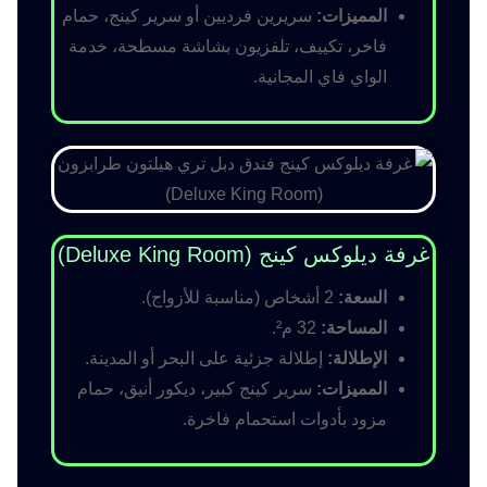
المميزات:
سريرين فرديين أو سرير كينج، حمام
فاخر، تكييف، تلفزيون بشاشة مسطحة، خدمة
الواي فاي المجانية.
غرفة ديلوكس كينج (Deluxe King Room)
السعة:
2 أشخاص (مناسبة للأزواج).
المساحة:
32 م².
الإطلالة:
إطلالة جزئية على البحر أو المدينة.
المميزات:
سرير كينج كبير، ديكور أنيق، حمام
مزود بأدوات استحمام فاخرة.