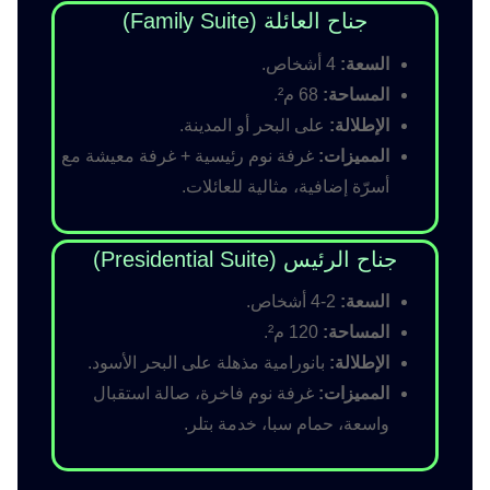
جناح العائلة (Family Suite)
السعة:
4 أشخاص.
المساحة:
68 م².
الإطلالة:
على البحر أو المدينة.
المميزات:
غرفة نوم رئيسية + غرفة معيشة مع
أسرّة إضافية، مثالية للعائلات.
جناح الرئيس (Presidential Suite)
السعة:
2-4 أشخاص.
المساحة:
120 م².
الإطلالة:
بانورامية مذهلة على البحر الأسود.
المميزات:
غرفة نوم فاخرة، صالة استقبال
واسعة، حمام سبا، خدمة بتلر.