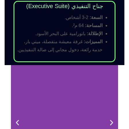
جناح التنفيذي (Executive Suite)
السعة:
2-3 أشخاص.
المساحة:
64 م².
الإطلالة:
بانورامية على البحر الأسود.
المميزات:
غرفة معيشة منفصلة، ميني بار،
خدمة رائعة، دخول مجاني إلى صالة التنفيذيين.