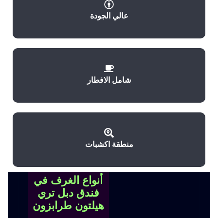
عالي الجودة
شامل الافطار
منطقة اكشبات
أنواع الغرف في
فندق دبل تري
هيلتون طرابزون