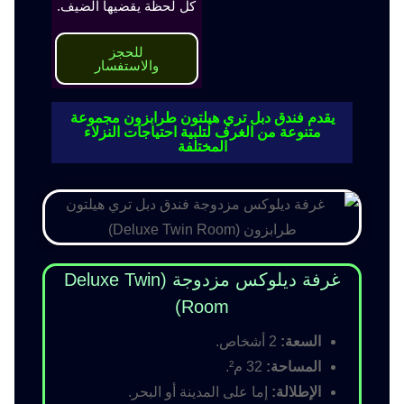
كل لحظة يقضيها الضيف.
للحجز
والاستفسار
يقدم فندق دبل تري هيلتون طرابزون مجموعة
متنوعة من الغرف لتلبية احتياجات النزلاء
المختلفة
غرفة ديلوكس مزدوجة (Deluxe Twin
Room)
السعة:
2 أشخاص.
المساحة:
32 م².
الإطلالة:
إما على المدينة أو البحر.