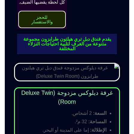
كل لحظة يقضيها الضيف.
للحجز
والاستفسار
يقدم فندق دبل تري هيلتون طرابزون مجموعة
متنوعة من الغرف لتلبية احتياجات النزلاء
المختلفة
غرفة ديلوكس مزدوجة (Deluxe Twin
Room)
السعة:
2 أشخاص.
المساحة:
32 م².
الإطلالة:
إما على المدينة أو البحر.