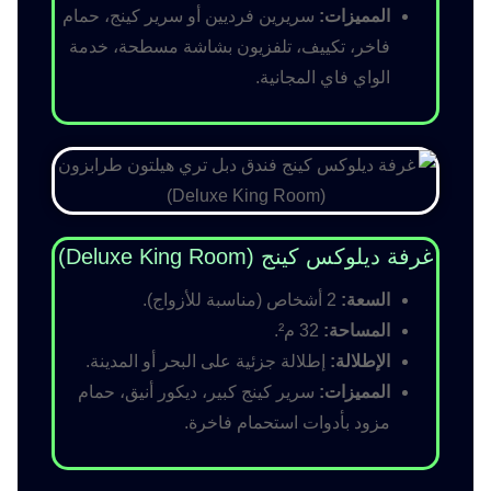
المميزات:
سريرين فرديين أو سرير كينج، حمام
فاخر، تكييف، تلفزيون بشاشة مسطحة، خدمة
الواي فاي المجانية.
غرفة ديلوكس كينج (Deluxe King Room)
السعة:
2 أشخاص (مناسبة للأزواج).
المساحة:
32 م².
الإطلالة:
إطلالة جزئية على البحر أو المدينة.
المميزات:
سرير كينج كبير، ديكور أنيق، حمام
مزود بأدوات استحمام فاخرة.