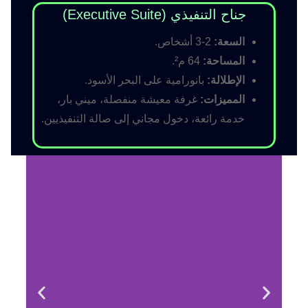
جناح التنفيذي (Executive Suite)
السعة:
2-3 أشخاص.
المساحة:
64 م².
الإطلالة:
بانورامية على البحر الأسود.
المميزات:
غرفة معيشة منفصلة، ميني بار،
خدمة رائعة، دخول مجاني إلى صالة التنفيذيين.