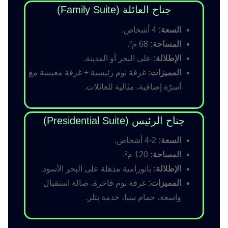
جناح العائلة (Family Suite)
السعة:
4 أشخاص.
المساحة:
68 م².
الإطلالة:
على البحر أو المدينة.
المميزات:
غرفة نوم رئيسية + غرفة معيشة مع
أسرّة إضافية، مثالية للعائلات.
جناح الرئيس (Presidential Suite)
السعة:
2-4 أشخاص.
المساحة:
120 م².
الإطلالة:
بانورامية مذهلة على البحر الأسود.
المميزات:
غرفة نوم فاخرة، صالة استقبال
واسعة، حمام سبا، خدمة بتلر.