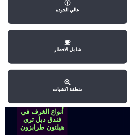
عالي الجودة
شامل الافطار
منطقة اكشبات
أنواع الغرف في
فندق دبل تري
هيلتون طرابزون