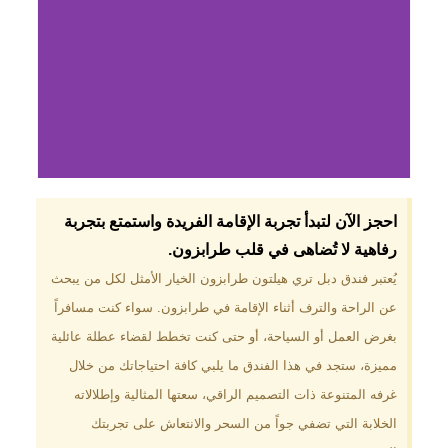
لماذا تختار فندق دبل
احجز الآن لتبدأ تجربة الإقامة الفريدة واستمتع بتجربة
تري هيلتون
رفاهية لا تُضاهى في قلب طرابزون.​
طرابزون؟
يُعتبر فندق دبل تري هيلتون طرابزون الخيار الأمثل لكل من يبحث
عن الراحة والترف أثناء الإقامة في طرابزون. سواء كنت مسافراً
موقع مميز في قلب طرابزون بالقرب
من أهم المعالم السياحية. إطلالات
بغرض العمل أو السياحة، أو حتى كنت تخطط لقضاء عطلة عائلية
ساحرة على البحر الأسود والجبال
مميزة، ستجد في هذا الفندق ما يلبي كافة احتياجاتك من خلال
الخضراء. مرافق متكاملة تشمل
مسبحًا داخليًا، سبا، صالة ألعاب
غرفه المتنوعة ذات التصميم الراقي، سعتها المثالية وإطلالاته
رياضية، ومطاعم عالمية.
الخلابة التي تضفي جواً من السحر والانتعاش على تجربتك