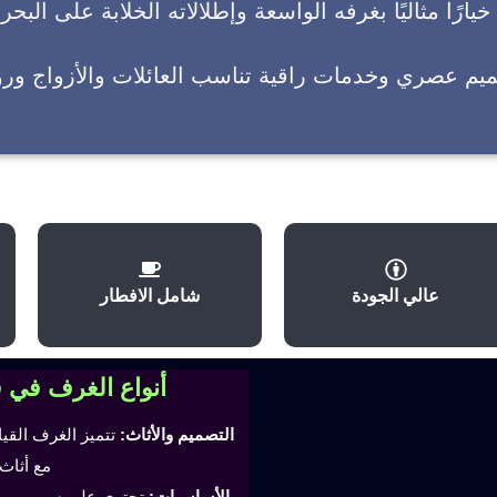
يارًا مثاليًا بغرفه الواسعة وإطلالاته الخلابة على البحر
ميم عصري وخدمات راقية تناسب العائلات والأزواج وروا
عالي الجودة
شامل الافطار
أنواع الغرف في 
التصميم والأثاث:
تتميز الغرف القي
مع أثاث
الأساسيات:
تحتوي على سرير مري