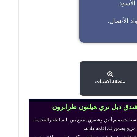
 الأسود.
د الأعمال.
منطقة اكشبات
فندق دبل تري هيلتون طرابزون
اسية بتصميم أنيق وعصري يجمع بين البساطة والفخامة،
 مريح يضمن لك إقامة هادئة.
ح، تلفزيون بشاشة مسطحة، مكتب عمل ومرافق خدمة