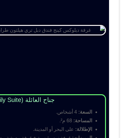
جناح العائلة (Family Suite)
السعة:
4 أشخاص.
المساحة:
68 م².
الإطلالة:
على البحر أو المدينة.
المميزات:
غرفة نوم رئيسية + غرفة معيشة مع أس