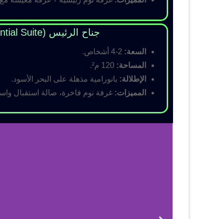
جناح الرئيس (Presidential Suite)
السعة:
2-4 أشخاص.
المساحة:
120 م².
الإطلالة:
بانورامية مذهلة على البحر الأسود.
المميزات:
غرفة نوم فاخرة، صالة استقبال واسع