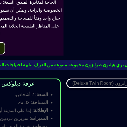
الحاجة لمغادرة الفندق. السعة: ت
جناح واحد وفقاً للمساحة والتصميم. 
على المناظر الطبيعية الخلابة الم
ل
 تري هيلتون طرابزون مجموعة متنوعة من الغرف لتلبية احتياجات النز
غرفة ديلوكس مزدوجة (oom
السعة:
2 أشخاص.
المساحة:
32 م².
الإطلالة:
إما على المدينة أو
المميزات:
سريرين فرديين أ
مسطحة، خدمة الواي فاي ال