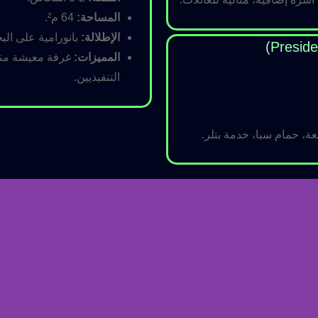
المساحة:
64 م².
الإطلالة:
بانورامية على البح
المميزات:
غرفة معيشة منفص
التنفيذيين.
ة، حمام سبا، خدمة بتلر.