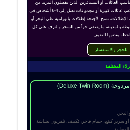
ناسب العائلات أو المسافرين الذين يفضلون المزيد من
الخصوصية والراحة، ويمكن أن تستوعب عائلات كبيرة أو مجموعات تصل إلى 4-6 أشخاص في
الإطلالات: تمنح الأجنحة إطلالات بانورامية على البحر أو
حيطة بالمدينة، ما يضفي جواً من السحر والترف على كل
حظة يقضيها الضيف.
للحجز والاستفسار
لاء المختلفة
Deluxe Twin R)
 البحر.
و سرير كينج، حمام فاخر، تكييف، تلفزيون بشاشة
مجانية.