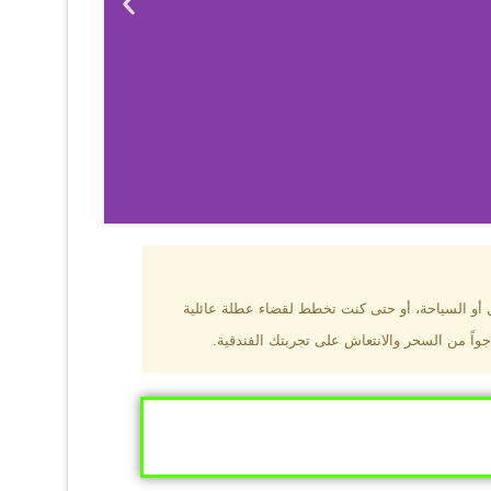
بزون؟
ل أو السياحة، أو حتى كنت تخطط لقضاء عطلة عائلية
جواً من السحر والانتعاش على تجربتك الفندقية.
ى البحر الأسود
ومطاعم عالمية.