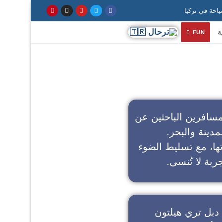
ة
FUN
سافرين الباحثين عن
مدينة والبحر.
تها، مع تسليط الضوء
ربة لا تُنسى.
دبل تري هيلتون