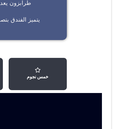
طرابزون
يعد خ
يتميز الفندق بتص
خمس نجوم