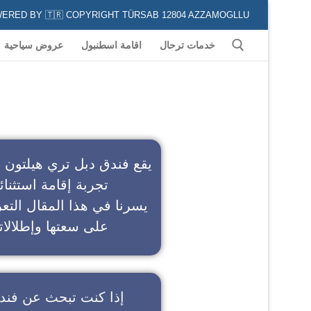
POWERED BY 🇹🇷 COPYRIGHT TÜRSAB 12804 AZZAMOGLLU جميع الخدمات السياحية في كافة المناطق و المدن التركية لكل من يعشق السياحة
خدمات ترحال
اقامة اسطنبول
عروض سياحية
ف
يقع فندق دبل تري هيلتون 
تجربة إقامة استثنائ
يسرنا في هذا المقال التعر
على سعتها وإطلالاته
إذا كنت تبحث عن
فند