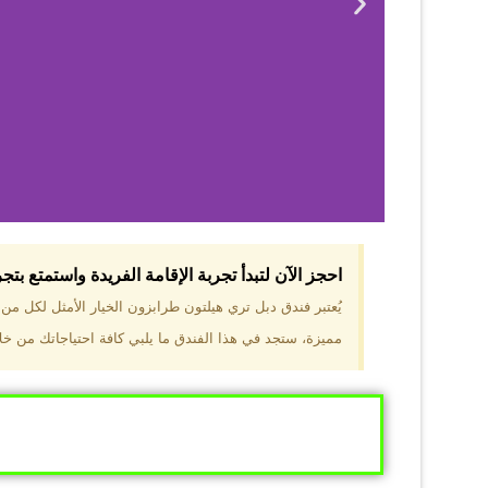
احجز الآن لتبدأ تجربة الإقامة الفريدة واستمتع بت
لماذا 
يُعتبر فندق دبل تري هيلتون طرابزون الخيار الأمثل لكل م
مميزة، ستجد في هذا الفندق ما يلبي كافة احتياجاتك من خلال
موقع مميز في قل
والجبال الخضراء