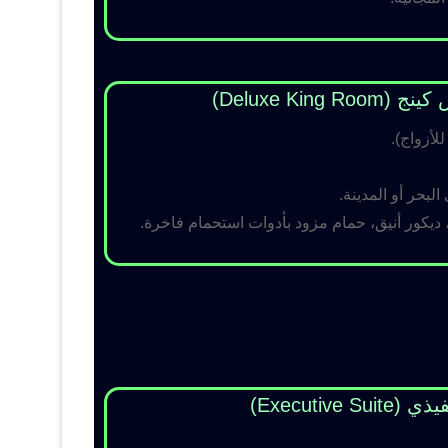
Deluxe King )
لبحر أو المدينة.
 ديكور أنيق، حمام مزود بأدوات استحمام فاخرة.
Executive Su)