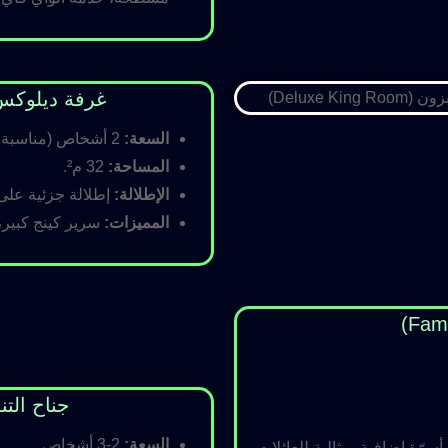
غرفة ديلوكس كينج (Room
السعة:
2 أشخاص (مناسبة للأزواج).
المساحة:
32 م².
الإطلالة:
إطلالة جزئية على ا
المميزات:
سرير كينج كبير،
جناح التنفيذي (ite
السعة:
2-3 أشخاص.
رّة إضافية، مثالية للعائلات.