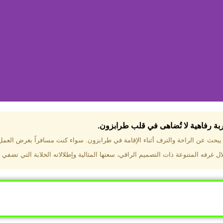
جربة رفاهية لا تُضاهى في قلب طرابزون.​
تختار فندق دبل تري هيلتون طرا
ن يبحث عن الراحة والترف أثناء الإقامة في طرابزون. سواء كنت مسافراً بغرض العم
 غرفه المتنوعة ذات التصميم الراقي، سعتها المثالية وإطلالاته الخلابة التي تضفي 
ب طرابزون بالقرب من أهم المعالم السياحية. إطلالات ساحرة عل
. مرافق متكاملة تشمل مسبحًا داخليًا، سبا، صالة ألعاب رياضية، 
Click Here