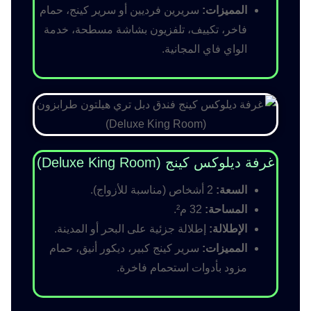
المميزات:
سريرين فرديين أو سرير كينج، حمام
فاخر، تكييف، تلفزيون بشاشة مسطحة، خدمة
الواي فاي المجانية.
غرفة ديلوكس كينج (Deluxe King Room)
السعة:
2 أشخاص (مناسبة للأزواج).
المساحة:
32 م².
الإطلالة:
إطلالة جزئية على البحر أو المدينة.
المميزات:
سرير كينج كبير، ديكور أنيق، حمام
مزود بأدوات استحمام فاخرة.