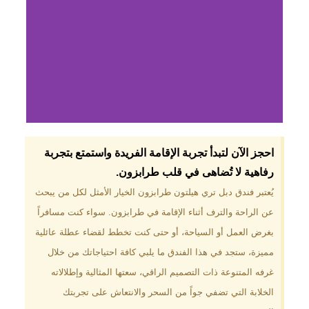
لماذا تختار فندق دبل
احجز الآن لتبدأ تجربة الإقامة الفريدة واستمتع بتجربة
تري هيلتون
رفاهية لا تُضاهى في قلب طرابزون.​
طرابزون؟
يُعتبر فندق دبل تري هيلتون طرابزون الخيار الأمثل لكل من يبحث
عن الراحة والترف أثناء الإقامة في طرابزون. سواء كنت مسافراً
موقع مميز في قلب طرابزون بالقرب
من أهم المعالم السياحية. إطلالات
بغرض العمل أو السياحة، أو حتى كنت تخطط لقضاء عطلة عائلية
ساحرة على البحر الأسود والجبال
مميزة، ستجد في هذا الفندق ما يلبي كافة احتياجاتك من خلال
الخضراء. مرافق متكاملة تشمل
مسبحًا داخليًا، سبا، صالة ألعاب
غرفه المتنوعة ذات التصميم الراقي، سعتها المثالية وإطلالاته
رياضية، ومطاعم عالمية.
الخلابة التي تضفي جواً من السحر والانتعاش على تجربتك