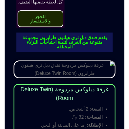
كل لحظة يقضيها الضيف.
للحجز
والاستفسار
يقدم فندق دبل تري هيلتون طرابزون مجموعة
متنوعة من الغرف لتلبية احتياجات النزلاء
المختلفة
غرفة ديلوكس مزدوجة (Deluxe Twin
Room)
السعة:
2 أشخاص.
المساحة:
32 م².
الإطلالة:
إما على المدينة أو البحر.