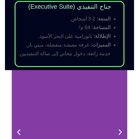
جناح التنفيذي (Executive Suite)
السعة:
2-3 أشخاص.
المساحة:
64 م².
الإطلالة:
بانورامية على البحر الأسود.
المميزات:
غرفة معيشة منفصلة، ميني بار،
خدمة رائعة، دخول مجاني إلى صالة التنفيذيين.