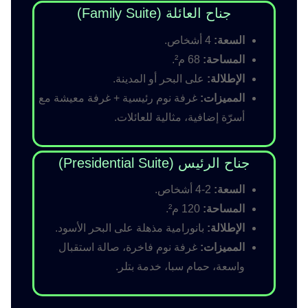
جناح العائلة (Family Suite)
السعة:
4 أشخاص.
المساحة:
68 م².
الإطلالة:
على البحر أو المدينة.
المميزات:
غرفة نوم رئيسية + غرفة معيشة مع
أسرّة إضافية، مثالية للعائلات.
جناح الرئيس (Presidential Suite)
السعة:
2-4 أشخاص.
المساحة:
120 م².
الإطلالة:
بانورامية مذهلة على البحر الأسود.
المميزات:
غرفة نوم فاخرة، صالة استقبال
واسعة، حمام سبا، خدمة بتلر.