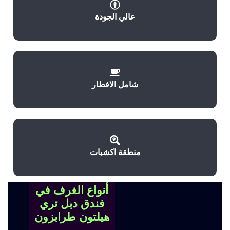
عالي الجودة
شامل الافطار
منطقة اكشبات
أنواع الغرف في
فندق دبل تري
هيلتون طرابزون