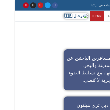
ة
FUN
سافرين الباحثين عن
مدينة والبحر.
تها، مع تسليط الضوء
ربة لا تُنسى.
دبل تري هيلتون