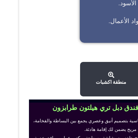
 الأسود.
د الأعمال.
منطقة اكشبات
فندق دبل تري هيلتون طرابزون
اسية بتصميم أنيق وعصري يجمع بين البساطة والفخامة،
 مريح يضمن لك إقامة هادئة.
ح، تلفزيون بشاشة مسطحة، مكتب عمل ومرافق خدمة