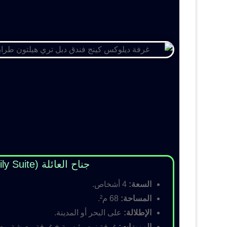
جناح العائلة (Family Suite)
السعة:
4 أشخاص.
المساحة:
68 م².
الإطلالة:
على البحر أو المدينة.
المميزات:
غرفة نوم رئيسية + غرفة معيشة مع أس