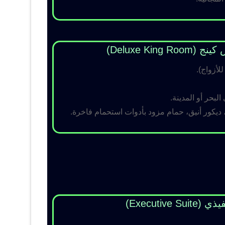
Deluxe King )
لبحر أو المدينة.
 ديكور أنيق، حمام مزود بأدوات استحمام فاخرة.
Executive Su)