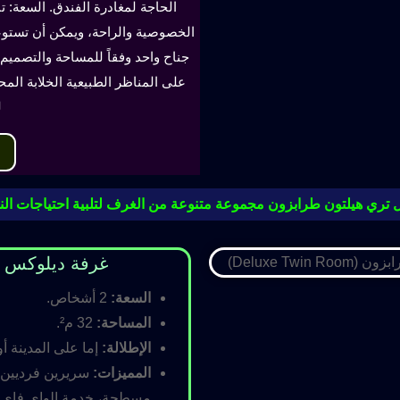
الحاجة لمغادرة الفندق. السعة: ت
جناح واحد وفقاً للمساحة والتصميم. 
على المناظر الطبيعية الخلابة الم
ل
 تري هيلتون طرابزون مجموعة متنوعة من الغرف لتلبية احتياجات النز
غرفة ديلوكس مزدوجة (oom
السعة:
2 أشخاص.
المساحة:
32 م².
الإطلالة:
إما على المدينة أو
المميزات:
سريرين فرديين أ
مسطحة، خدمة الواي فاي ال