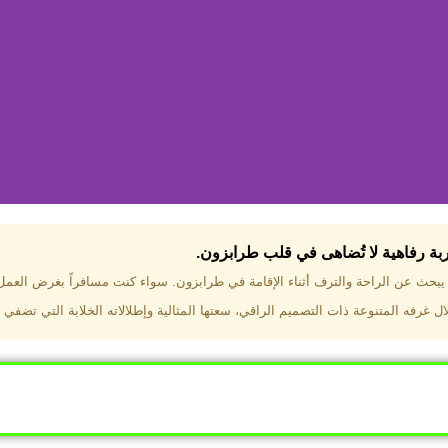
جربة رفاهية لا تُضاهى في قلب طرابزون.​
تختار فندق دبل تري هيلتون طرا
ن يبحث عن الراحة والترف أثناء الإقامة في طرابزون. سواء كنت مسافراً بغرض العم
 غرفه المتنوعة ذات التصميم الراقي، سعتها المثالية وإطلالاته الخلابة التي تضفي 
ب طرابزون بالقرب من أهم المعالم السياحية. إطلالات ساحرة عل
. مرافق متكاملة تشمل مسبحًا داخليًا، سبا، صالة ألعاب رياضية، 
Click Here