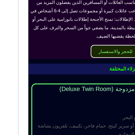
ناسب العائلات أو المسافرين الذين يفضلون المزيد من
الخصوصية والراحة، ويمكن أن تستوعب عائلات كبيرة أو مجموعات تصل إلى 4-6 أشخاص في
الإطلالات: تمنح الأجنحة إطلالات بانورامية على البحر أو
حيطة بالمدينة، ما يضفي جواً من السحر والترف على كل
حظة يقضيها الضيف.
للحجز والاستفسار
لاء المختلفة
Deluxe Twin R)
 البحر.
و سرير كينج، حمام فاخر، تكييف، تلفزيون بشاشة
مجانية.