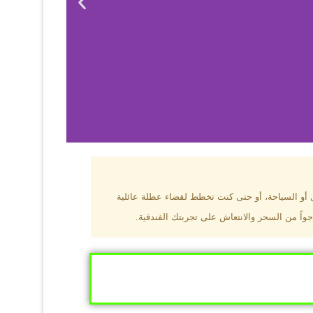
بزون؟
ل أو السياحة، أو حتى كنت تخطط لقضاء عطلة عائلية
جواً من السحر والانتعاش على تجربتك الفندقية.
ى البحر الأسود
ومطاعم عالمية.