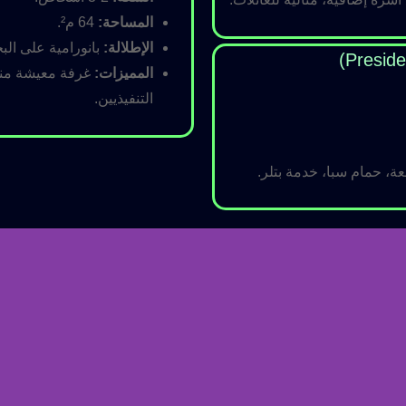
المساحة:
64 م².
الإطلالة:
بانورامية على البح
المميزات:
غرفة معيشة منفص
التنفيذيين.
ة، حمام سبا، خدمة بتلر.