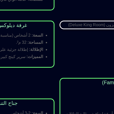
غرفة ديلوكس كينج (Room
السعة:
2 أشخاص (مناسبة للأزواج).
المساحة:
32 م².
الإطلالة:
إطلالة جزئية على ا
المميزات:
سرير كينج كبير،
جناح التنفيذي (ite
السعة:
2-3 أشخاص.
رّة إضافية، مثالية للعائلات.