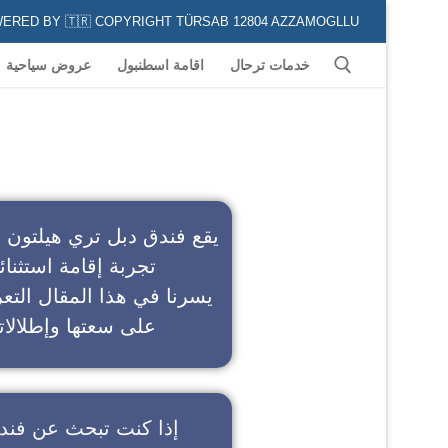
POWERED BY 🇹🇷 COPYRIGHT TÜRSAB 12804 AZZAMOGLLU جميع الخدمات السياحية في كافة المناطق و المدن التركية لكل من يعشق السياحة
خدمات ترحال
اقامة اسطنبول
عروض سياحية
ف
يقع فندق دبل تري هيلتون 
تجربة إقامة استثنائ
يسرنا في هذا المقال التعر
على سعتها وإطلالاته
إذا كنت تبحث عن
فند