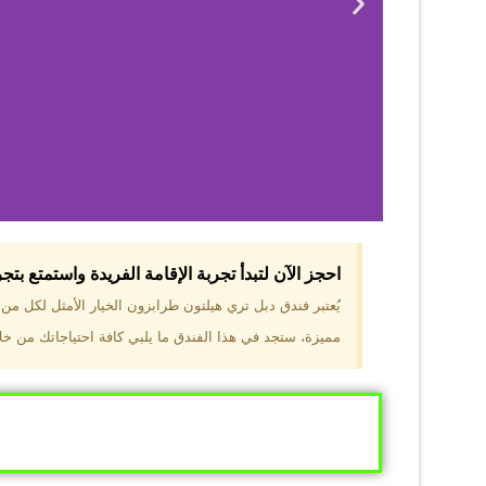
احجز الآن لتبدأ تجربة الإقامة الفريدة واستمتع بت
لماذا 
يُعتبر فندق دبل تري هيلتون طرابزون الخيار الأمثل لكل م
مميزة، ستجد في هذا الفندق ما يلبي كافة احتياجاتك من خلال
موقع مميز في قل
والجبال الخضراء