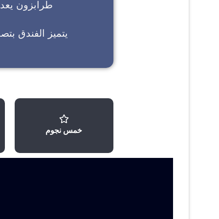
طرابزون
يعد خ
يتميز الفندق بتص
خمس نجوم