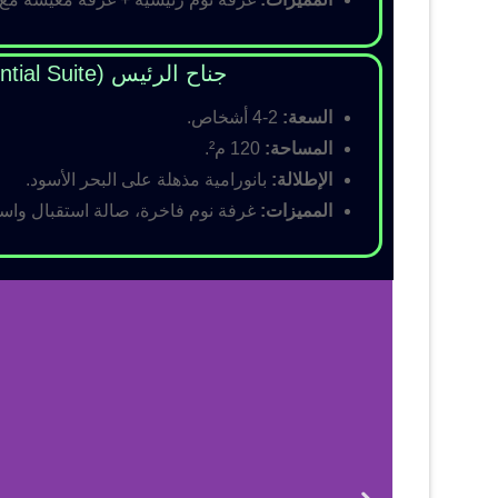
جناح الرئيس (Presidential Suite)
السعة:
2-4 أشخاص.
المساحة:
120 م².
الإطلالة:
بانورامية مذهلة على البحر الأسود.
المميزات:
غرفة نوم فاخرة، صالة استقبال واسع