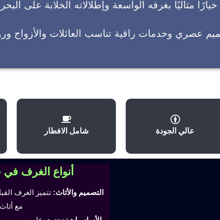
يارًا مثاليًا بغرفه الواسعة وإطلالاته الخلابة على البحر
ميم عصري وخدمات راقية تناسب العائلات والأزواج وروا
عالي الجودة
شامل الافطار
أنواع الغرف في 
التصميم والأثاث:
تتميز الغرف القي
مع أثاث
الأساسيات:
تحتوي على سرير مري