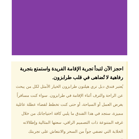
لماذا تختار فندق دبل
احجز الآن لتبدأ تجربة الإقامة الفريدة واستمتع بتجربة
تري هيلتون
رفاهية لا تُضاهى في قلب طرابزون.​
طرابزون؟
يُعتبر فندق دبل تري هيلتون طرابزون الخيار الأمثل لكل من يبحث
عن الراحة والترف أثناء الإقامة في طرابزون. سواء كنت مسافراً
موقع مميز في قلب طرابزون بالقرب
من أهم المعالم السياحية. إطلالات
بغرض العمل أو السياحة، أو حتى كنت تخطط لقضاء عطلة عائلية
ساحرة على البحر الأسود والجبال
مميزة، ستجد في هذا الفندق ما يلبي كافة احتياجاتك من خلال
الخضراء. مرافق متكاملة تشمل
مسبحًا داخليًا، سبا، صالة ألعاب
غرفه المتنوعة ذات التصميم الراقي، سعتها المثالية وإطلالاته
رياضية، ومطاعم عالمية.
الخلابة التي تضفي جواً من السحر والانتعاش على تجربتك