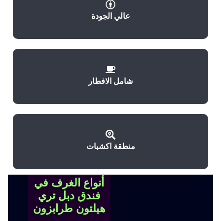
عالي الجودة
شامل الافطار
منطقة اكشبات
أنواع الغرف في
فندق دبل تري
هيلتون طرابزون