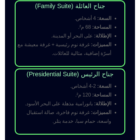
جناح العائلة (Family Suite)
السعة:
4 أشخاص.
المساحة:
68 م².
الإطلالة:
على البحر أو المدينة.
المميزات:
غرفة نوم رئيسية + غرفة معيشة مع
أسرّة إضافية، مثالية للعائلات.
جناح الرئيس (Presidential Suite)
السعة:
2-4 أشخاص.
المساحة:
120 م².
الإطلالة:
بانورامية مذهلة على البحر الأسود.
المميزات:
غرفة نوم فاخرة، صالة استقبال
واسعة، حمام سبا، خدمة بتلر.