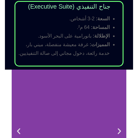
جناح التنفيذي (Executive Suite)
السعة:
2-3 أشخاص.
المساحة:
64 م².
الإطلالة:
بانورامية على البحر الأسود.
المميزات:
غرفة معيشة منفصلة، ميني بار،
خدمة رائعة، دخول مجاني إلى صالة التنفيذيين.