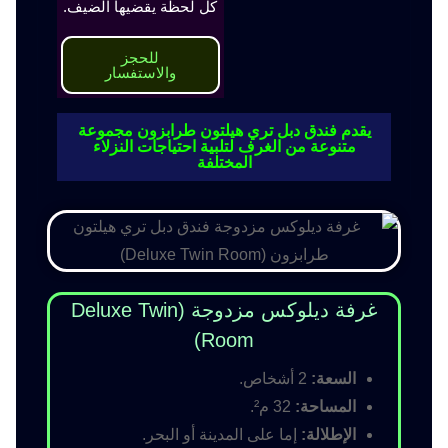
كل لحظة يقضيها الضيف.
للحجز
والاستفسار
يقدم فندق دبل تري هيلتون طرابزون مجموعة
متنوعة من الغرف لتلبية احتياجات النزلاء
المختلفة
غرفة ديلوكس مزدوجة (Deluxe Twin
Room)
السعة:
2 أشخاص.
المساحة:
32 م².
الإطلالة:
إما على المدينة أو البحر.