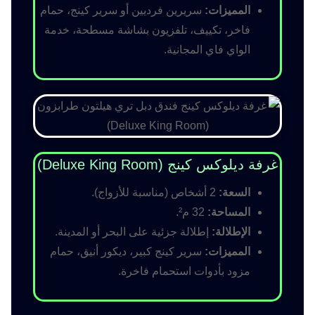
المميزات:
سريرين فرديين أو سرير كينج، حمام
فاخر، تكييف، تلفزيون بشاشة مسطحة، خدمة
الواي فاي المجانية.
غرفة ديلوكس كينج (Deluxe King Room)
السعة:
2 أشخاص (مناسبة للأزواج).
المساحة:
32 م².
الإطلالة:
إطلالة جزئية على البحر أو المدينة.
المميزات:
سرير كينج كبير، ديكور أنيق، حمام
مزود بأدوات استحمام فاخرة.