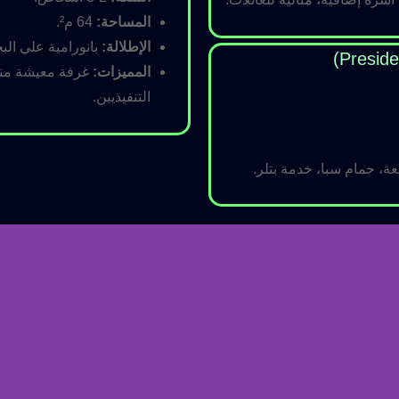
المساحة:
64 م².
الإطلالة:
بانورامية على البح
المميزات:
غرفة معيشة منفص
التنفيذيين.
ة، حمام سبا، خدمة بتلر.