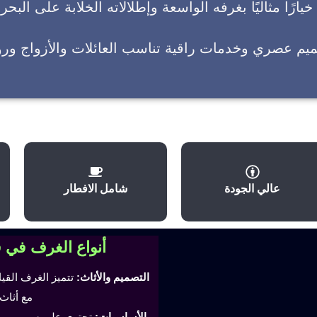
يارًا مثاليًا بغرفه الواسعة وإطلالاته الخلابة على البحر
ميم عصري وخدمات راقية تناسب العائلات والأزواج وروا
عالي الجودة
شامل الافطار
أنواع الغرف في 
التصميم والأثاث:
تتميز الغرف القي
مع أثاث
الأساسيات:
تحتوي على سرير مري