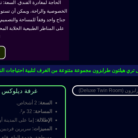
الحاجة لمغادرة الفندق. السعة: ت
جناح واحد وفقاً للمساحة والتصميم. 
على المناظر الطبيعية الخلابة الم
ل
 تري هيلتون طرابزون مجموعة متنوعة من الغرف لتلبية احتياجات النز
غرفة ديلوكس مزدوجة (oom
السعة:
2 أشخاص.
المساحة:
32 م².
الإطلالة:
إما على المدينة أو
المميزات:
سريرين فرديين أ
مسطحة، خدمة الواي فاي ال