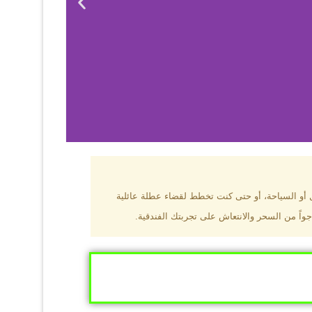
بزون؟
ل أو السياحة، أو حتى كنت تخطط لقضاء عطلة عائلية
جواً من السحر والانتعاش على تجربتك الفندقية.
ى البحر الأسود
ومطاعم عالمية.