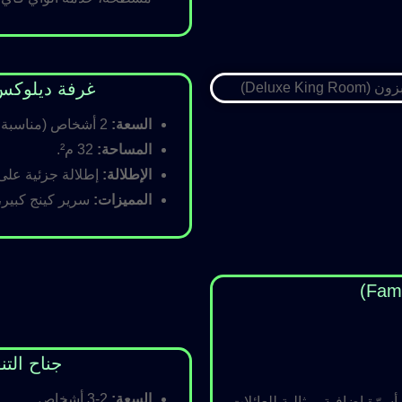
غرفة ديلوكس كينج (Room
السعة:
2 أشخاص (مناسبة للأزواج).
المساحة:
32 م².
الإطلالة:
إطلالة جزئية على ا
المميزات:
سرير كينج كبير،
جناح التنفيذي (ite
السعة:
2-3 أشخاص.
رّة إضافية، مثالية للعائلات.