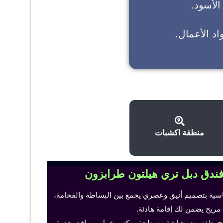
 الأسود.
د الأعمال.
منطقة اكشبات
فندق دبل تري هيلتون طرابزون
اسية بتصميم أنيق وعصري يجمع بين البساطة والفخامة،
 مريح يضمن لك إقامة هادئة.
ح، تلفزيون بشاشة مسطحة، مكتب عمل ومرافق خدمة