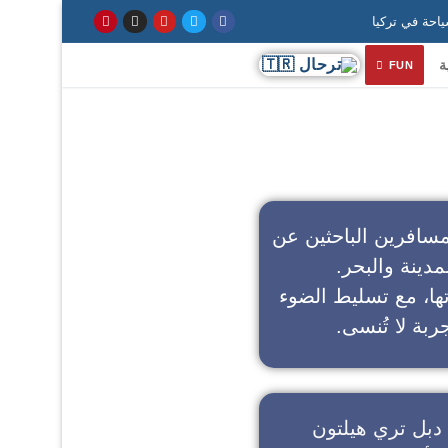
ة
FUN
سافرين الباحثين عن
مدينة والبحر.
تها، مع تسليط الضوء
ربة لا تُنسى.
دبل تري هيلتون