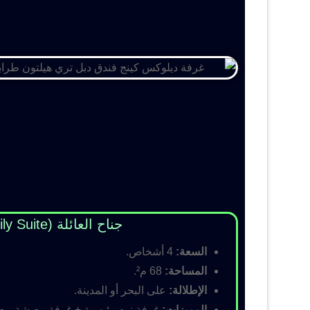
جناح العائلة (Family Suite)
السعة:
4 أشخاص.
المساحة:
68 م².
الإطلالة:
على البحر أو المدينة.
المميزات:
غرفة نوم رئيسية + غرفة معيشة مع أس