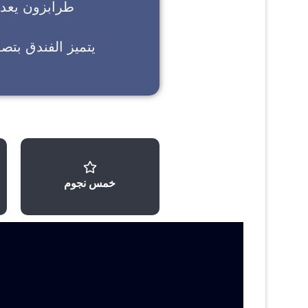
طرابزون
يعد خ
يتميز الفندق بتص
خمس نجوم