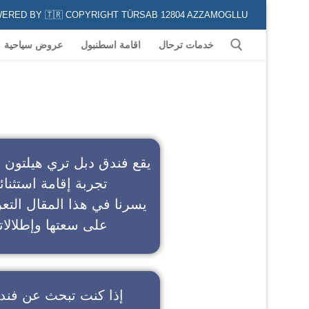
POWERED BY 🇹🇷 COPYRIGHT TÜRSAB 12804 AZZAMOGLLU جميع الخدمات السياحية في كافة المناطق و المدن التركية لكل من يعشق السياحة
خدمات ترحال
اقامة اسطنبول
عروض سياحية
ف
يقع فندق دبل تري هيلتون 
تجربة إقامة استثنائ
يسرنا في هذا المقال التعر
على سعتها وإطلالاته
إذا كنت تبحث عن
فند