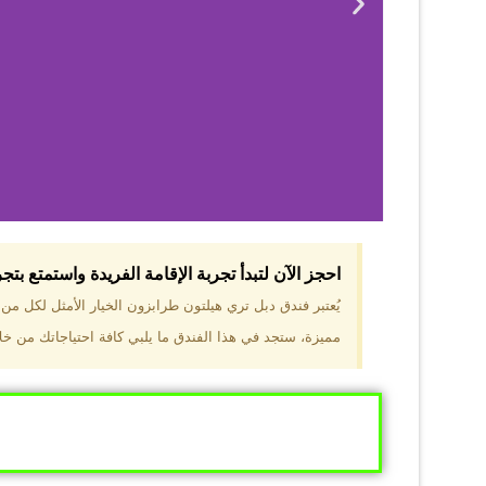
احجز الآن لتبدأ تجربة الإقامة الفريدة واستمتع بت
لماذا 
يُعتبر فندق دبل تري هيلتون طرابزون الخيار الأمثل لكل م
مميزة، ستجد في هذا الفندق ما يلبي كافة احتياجاتك من خلال
موقع مميز في قل
والجبال الخضراء