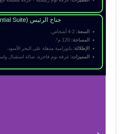
جناح الرئيس (Presidential Suite)
السعة:
2-4 أشخاص.
المساحة:
120 م².
الإطلالة:
بانورامية مذهلة على البحر الأسود.
المميزات:
غرفة نوم فاخرة، صالة استقبال واسع