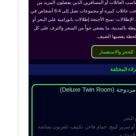
ناسب العائلات أو المسافرين الذين يفضلون المزيد من
الخصوصية والراحة، ويمكن أن تستوعب عائلات كبيرة أو مجموعات تصل إلى 4-6 أشخاص في
الإطلالات: تمنح الأجنحة إطلالات بانورامية على البحر أو
حيطة بالمدينة، ما يضفي جواً من السحر والترف على كل
حظة يقضيها الضيف.
للحجز والاستفسار
لاء المختلفة
Deluxe Twin R)
 البحر.
و سرير كينج، حمام فاخر، تكييف، تلفزيون بشاشة
مجانية.