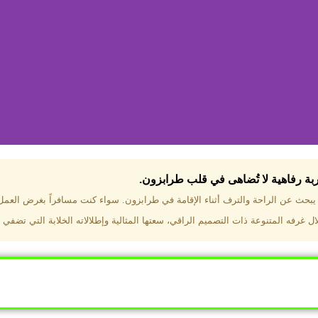
جربة رفاهية لا تُضاهى في قلب طرابزون.​
تختار فندق دبل تري هيلتون طرا
ن يبحث عن الراحة والترف أثناء الإقامة في طرابزون. سواء كنت مسافراً بغرض العم
 غرفه المتنوعة ذات التصميم الراقي، سعتها المثالية وإطلالاته الخلابة التي تضفي 
ب طرابزون بالقرب من أهم المعالم السياحية. إطلالات ساحرة عل
. مرافق متكاملة تشمل مسبحًا داخليًا، سبا، صالة ألعاب رياضية، 
Click Here