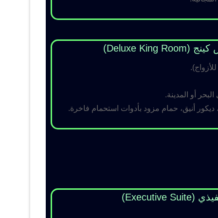
Deluxe King )
لبحر أو المدينة.
 ديكور أنيق، حمام مزود بأدوات استحمام فاخرة.
Executive Su)