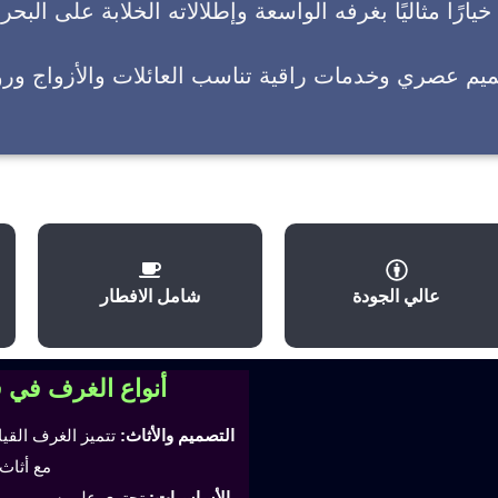
يارًا مثاليًا بغرفه الواسعة وإطلالاته الخلابة على البحر
ميم عصري وخدمات راقية تناسب العائلات والأزواج وروا
عالي الجودة
شامل الافطار
أنواع الغرف في 
التصميم والأثاث:
تتميز الغرف القي
مع أثاث
الأساسيات:
تحتوي على سرير مري