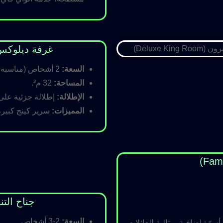
غرفة ديلوكس كينج (Room
السعة:
2 أشخاص (مناسبة للأزواج).
المساحة:
32 م².
الإطلالة:
إطلالة جزئية على ا
المميزات:
سرير كينج كبير،
جناح التنفيذي (ite
السعة:
2-3 أشخاص.
رّة إضافية، مثالية للعائلات.