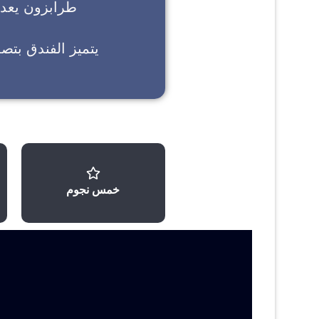
طرابزون
يعد خ
يتميز الفندق بتص
خمس نجوم