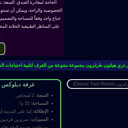
الحاجة لمغادرة الفندق. السعة: ت
جناح واحد وفقاً للمساحة والتصميم. 
على المناظر الطبيعية الخلابة الم
ل
 تري هيلتون طرابزون مجموعة متنوعة من الغرف لتلبية احتياجات النز
غرفة ديلوكس مزدوجة (oom
السعة:
2 أشخاص.
المساحة:
32 م².
الإطلالة:
إما على المدينة أو
المميزات:
سريرين فرديين أ
مسطحة، خدمة الواي فاي ال