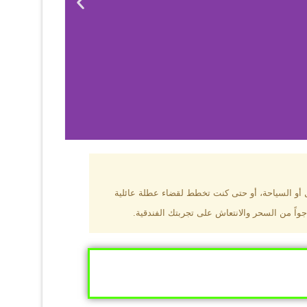
بزون؟
ل أو السياحة، أو حتى كنت تخطط لقضاء عطلة عائلية
جواً من السحر والانتعاش على تجربتك الفندقية.
ى البحر الأسود
ومطاعم عالمية.