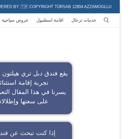
POWERED BY 🇹🇷 COPYRIGHT TÜRSAB 12804 AZZAMOGLLU جميع الخدمات السياحية في كافة المناطق و المدن التركية لكل من يعشق السياحة
خدمات ترحال
اقامة اسطنبول
عروض سياحية
ف
يقع فندق دبل تري هيلتون 
تجربة إقامة استثنائ
يسرنا في هذا المقال التعر
على سعتها وإطلالاته
إذا كنت تبحث عن
فند