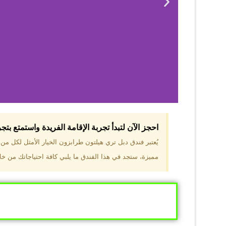
احجز الآن لتبدأ تجربة الإقامة الفريدة واستمتع بت
لماذا 
يُعتبر فندق دبل تري هيلتون طرابزون الخيار الأمثل لكل م
مميزة، ستجد في هذا الفندق ما يلبي كافة احتياجاتك من خلال
موقع مميز في قل
والجبال الخضراء