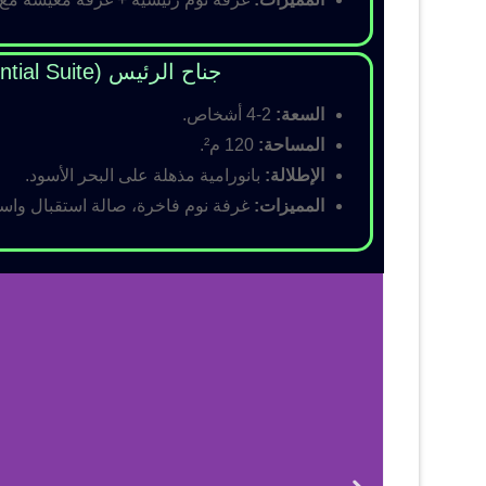
جناح الرئيس (Presidential Suite)
السعة:
2-4 أشخاص.
المساحة:
120 م².
الإطلالة:
بانورامية مذهلة على البحر الأسود.
المميزات:
غرفة نوم فاخرة، صالة استقبال واسع