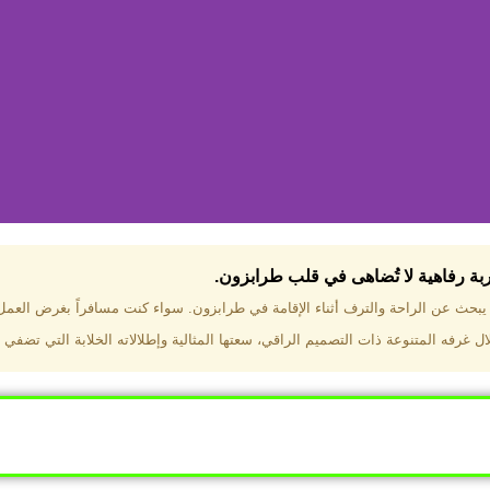
جربة رفاهية لا تُضاهى في قلب طرابزون.​
تختار فندق دبل تري هيلتون طرا
ن يبحث عن الراحة والترف أثناء الإقامة في طرابزون. سواء كنت مسافراً بغرض العم
 غرفه المتنوعة ذات التصميم الراقي، سعتها المثالية وإطلالاته الخلابة التي تضفي 
ب طرابزون بالقرب من أهم المعالم السياحية. إطلالات ساحرة عل
. مرافق متكاملة تشمل مسبحًا داخليًا، سبا، صالة ألعاب رياضية، 
Click Here