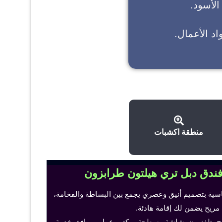
 الأسود.
د الأعمال.
منطقة اكشبات
فندق دبل تري هيلتون طرابزون
اسية بتصميم أنيق وعصري يجمع بين البساطة والفخامة،
 مريح يضمن لك إقامة هادئة.
ح، تلفزيون بشاشة مسطحة، مكتب عمل ومرافق خدمة