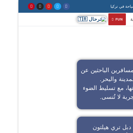
ة
FUN
سافرين الباحثين عن
مدينة والبحر.
تها، مع تسليط الضوء
ربة لا تُنسى.
دبل تري هيلتون