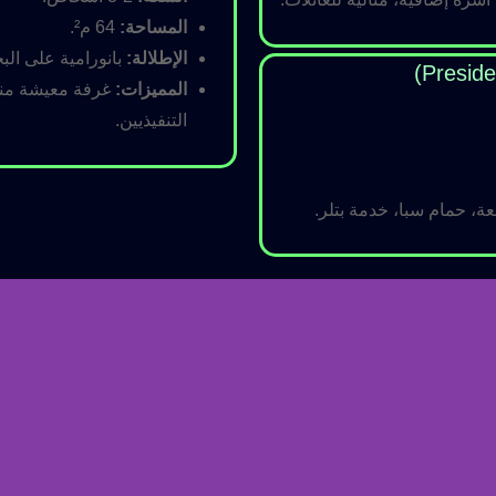
المساحة:
64 م².
الإطلالة:
بانورامية على البح
المميزات:
غرفة معيشة منفص
التنفيذيين.
ة، حمام سبا، خدمة بتلر.