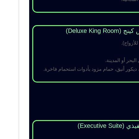
Deluxe King )
لبحر أو المدينة.
 ديكور أنيق، حمام مزود بأدوات استحمام فاخرة.
Executive Su)