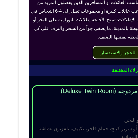
ناسب العائلات أو المسافرين الذين يفضلون المزيد من
الخصوصية والراحة، ويمكن أن تستوعب عائلات كبيرة أو مجموعات تصل إلى 4-6 أشخاص في
الإطلالات: تمنح الأجنحة إطلالات بانورامية على البحر أو
حيطة بالمدينة، ما يضفي جواً من السحر والترف على كل
حظة يقضيها الضيف.
للحجز والاستفسار
لاء المختلفة
Deluxe Twin R)
 البحر.
و سرير كينج، حمام فاخر، تكييف، تلفزيون بشاشة
مجانية.