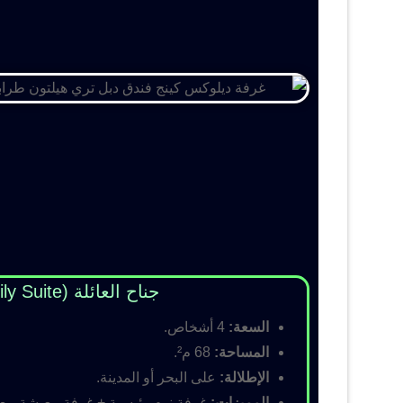
جناح العائلة (Family Suite)
السعة:
4 أشخاص.
المساحة:
68 م².
الإطلالة:
على البحر أو المدينة.
المميزات:
غرفة نوم رئيسية + غرفة معيشة مع أس