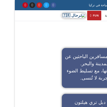
ة
FUN
سافرين الباحثين عن
مدينة والبحر.
تها، مع تسليط الضوء
ربة لا تُنسى.
دبل تري هيلتون