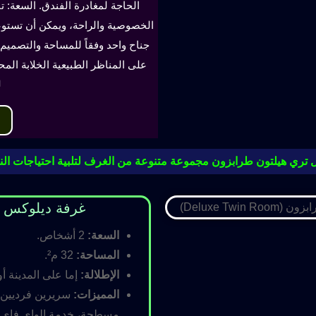
الحاجة لمغادرة الفندق. السعة: ت
جناح واحد وفقاً للمساحة والتصميم. 
على المناظر الطبيعية الخلابة الم
ل
 تري هيلتون طرابزون مجموعة متنوعة من الغرف لتلبية احتياجات النز
غرفة ديلوكس مزدوجة (oom
السعة:
2 أشخاص.
المساحة:
32 م².
الإطلالة:
إما على المدينة أو
المميزات:
سريرين فرديين أ
مسطحة، خدمة الواي فاي ال