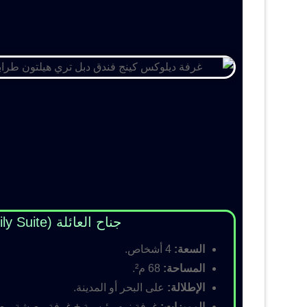
جناح العائلة (Family Suite)
السعة:
4 أشخاص.
المساحة:
68 م².
الإطلالة:
على البحر أو المدينة.
المميزات:
غرفة نوم رئيسية + غرفة معيشة مع أس