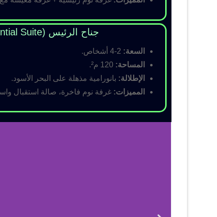
جناح الرئيس (Presidential Suite)
السعة:
2-4 أشخاص.
المساحة:
120 م².
الإطلالة:
بانورامية مذهلة على البحر الأسود.
المميزات:
غرفة نوم فاخرة، صالة استقبال واسع