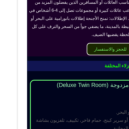
ناسب العائلات أو المسافرين الذين يفضلون المزيد من
الخصوصية والراحة، ويمكن أن تستوعب عائلات كبيرة أو مجموعات تصل إلى 4-6 أشخاص في
الإطلالات: تمنح الأجنحة إطلالات بانورامية على البحر أو
حيطة بالمدينة، ما يضفي جواً من السحر والترف على كل
حظة يقضيها الضيف.
للحجز والاستفسار
لاء المختلفة
Deluxe Twin R)
 البحر.
و سرير كينج، حمام فاخر، تكييف، تلفزيون بشاشة
مجانية.