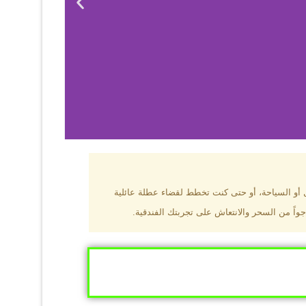
بزون؟
ل أو السياحة، أو حتى كنت تخطط لقضاء عطلة عائلية
جواً من السحر والانتعاش على تجربتك الفندقية.
ى البحر الأسود
ومطاعم عالمية.