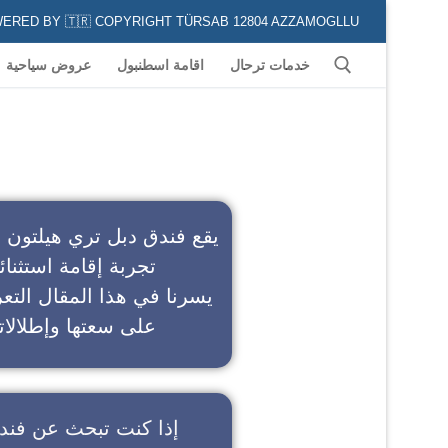
POWERED BY 🇹🇷 COPYRIGHT TÜRSAB 12804 AZZAMOGLLU جميع الخدمات السياحية في كافة المناطق و المدن التركية لكل من يعشق السياحة
خدمات ترحال
اقامة اسطنبول
عروض سياحية
ف
يقع فندق دبل تري هيلتون 
تجربة إقامة استثنائ
يسرنا في هذا المقال التعر
على سعتها وإطلالاته
إذا كنت تبحث عن
فند