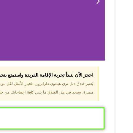
احجز الآن لتبدأ تجربة الإقامة الفريدة واستمتع بت
لماذا 
يُعتبر فندق دبل تري هيلتون طرابزون الخيار الأمثل لكل م
مميزة، ستجد في هذا الفندق ما يلبي كافة احتياجاتك من خلال
موقع مميز في قل
والجبال الخضراء