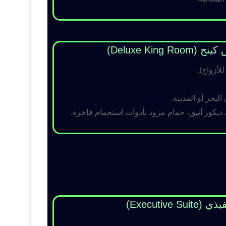
Deluxe King )
لبحر أو المدينة.
 ديكور أنيق، حمام مزود بأدوات استحمام فاخرة.
Executive Su)