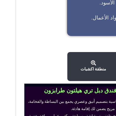
 الأسود.
د الأعمال.
منطقة اكشبات
فندق دبل تري هيلتون طرابزون
اسية بتصميم أنيق وعصري يجمع بين البساطة والفخامة،
 مريح يضمن لك إقامة هادئة.
ح، تلفزيون بشاشة مسطحة، مكتب عمل ومرافق خدمة