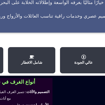
يارًا مثاليًا بغرفه الواسعة وإطلالاته الخلابة على البحر
ميم عصري وخدمات راقية تناسب العائلات والأزواج وروا
عالي الجودة
شامل الافطار
أنواع الغرف في 
التصميم والأثاث:
تتميز الغرف القي
مع أثاث
الأساسيات:
تحتوي على سرير مري