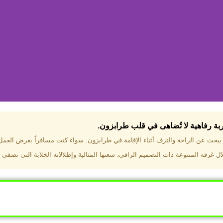
جربة رفاهية لا تُضاهى في قلب طرابزون.​
تختار فندق دبل تري هيلتون طرا
ن يبحث عن الراحة والترف أثناء الإقامة في طرابزون. سواء كنت مسافراً بغرض العم
 غرفه المتنوعة ذات التصميم الراقي، سعتها المثالية وإطلالاته الخلابة التي تضفي 
ب طرابزون بالقرب من أهم المعالم السياحية. إطلالات ساحرة عل
. مرافق متكاملة تشمل مسبحًا داخليًا، سبا، صالة ألعاب رياضية، 
Click Here