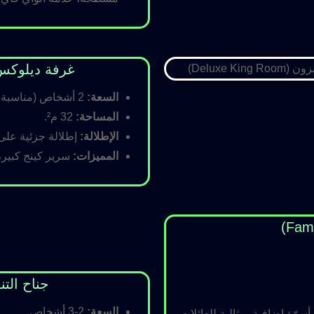
غرفة ديلوكس كينج (Room
السعة:
2 أشخاص (مناسبة للأزواج).
المساحة:
32 م².
الإطلالة:
إطلالة جزئية على ا
المميزات:
سرير كينج كبير،
جناح التنفيذي (ite
السعة:
2-3 أشخاص.
رّة إضافية، مثالية للعائلات.