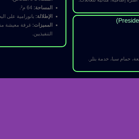
المساحة:
64 م².
الإطلالة:
بانورامية على البح
المميزات:
غرفة معيشة منفص
التنفيذيين.
ة، حمام سبا، خدمة بتلر.