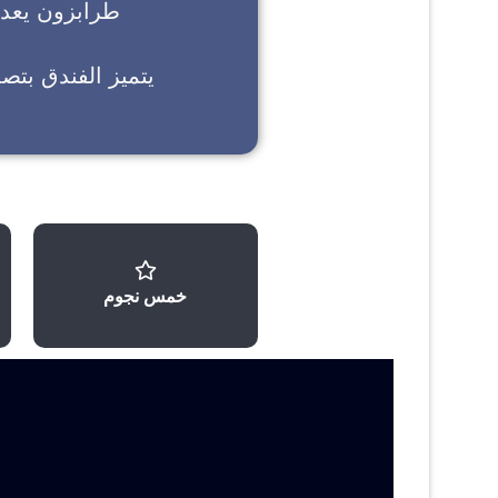
طرابزون
يعد خ
يتميز الفندق بتص
خمس نجوم