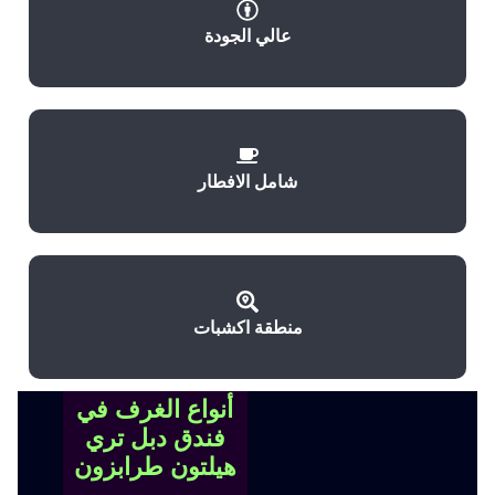
عالي الجودة
شامل الافطار
منطقة اكشبات
أنواع الغرف في
فندق دبل تري
هيلتون طرابزون