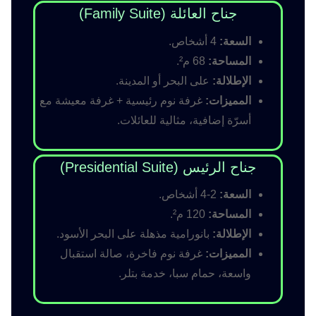
جناح العائلة (Family Suite)
السعة:
4 أشخاص.
المساحة:
68 م².
الإطلالة:
على البحر أو المدينة.
المميزات:
غرفة نوم رئيسية + غرفة معيشة مع
أسرّة إضافية، مثالية للعائلات.
جناح الرئيس (Presidential Suite)
السعة:
2-4 أشخاص.
المساحة:
120 م².
الإطلالة:
بانورامية مذهلة على البحر الأسود.
المميزات:
غرفة نوم فاخرة، صالة استقبال
واسعة، حمام سبا، خدمة بتلر.