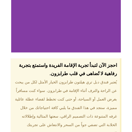
لماذا تختار فندق دبل
احجز الآن لتبدأ تجربة الإقامة الفريدة واستمتع بتجربة
تري هيلتون
رفاهية لا تُضاهى في قلب طرابزون.​
طرابزون؟
يُعتبر فندق دبل تري هيلتون طرابزون الخيار الأمثل لكل من يبحث
عن الراحة والترف أثناء الإقامة في طرابزون. سواء كنت مسافراً
موقع مميز في قلب طرابزون بالقرب
من أهم المعالم السياحية. إطلالات
بغرض العمل أو السياحة، أو حتى كنت تخطط لقضاء عطلة عائلية
ساحرة على البحر الأسود والجبال
مميزة، ستجد في هذا الفندق ما يلبي كافة احتياجاتك من خلال
الخضراء. مرافق متكاملة تشمل
مسبحًا داخليًا، سبا، صالة ألعاب
غرفه المتنوعة ذات التصميم الراقي، سعتها المثالية وإطلالاته
رياضية، ومطاعم عالمية.
الخلابة التي تضفي جواً من السحر والانتعاش على تجربتك