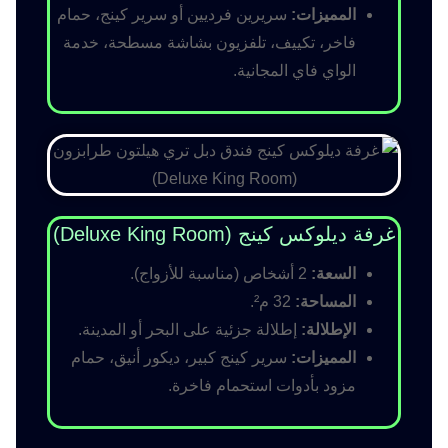
المميزات:
سريرين فرديين أو سرير كينج، حمام
فاخر، تكييف، تلفزيون بشاشة مسطحة، خدمة
الواي فاي المجانية.
غرفة ديلوكس كينج (Deluxe King Room)
السعة:
2 أشخاص (مناسبة للأزواج).
المساحة:
32 م².
الإطلالة:
إطلالة جزئية على البحر أو المدينة.
المميزات:
سرير كينج كبير، ديكور أنيق، حمام
مزود بأدوات استحمام فاخرة.