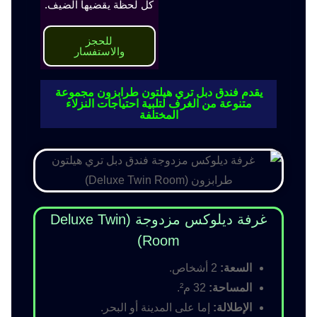
كل لحظة يقضيها الضيف.
للحجز
والاستفسار
يقدم فندق دبل تري هيلتون طرابزون مجموعة
متنوعة من الغرف لتلبية احتياجات النزلاء
المختلفة
غرفة ديلوكس مزدوجة (Deluxe Twin
Room)
السعة:
2 أشخاص.
المساحة:
32 م².
الإطلالة:
إما على المدينة أو البحر.