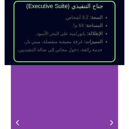
جناح التنفيذي (Executive Suite)
السعة:
2-3 أشخاص.
المساحة:
64 م².
الإطلالة:
بانورامية على البحر الأسود.
المميزات:
غرفة معيشة منفصلة، ميني بار،
خدمة رائعة، دخول مجاني إلى صالة التنفيذيين.