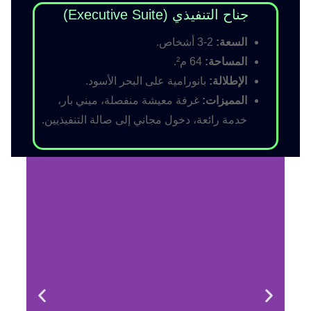
جناح التنفيذي (Executive Suite)
السعة:
2-3 أشخاص.
المساحة:
64 م².
الإطلالة:
بانورامية على البحر الأسود.
المميزات:
غرفة معيشة منفصلة، ميني بار،
خدمة رائعة، دخول مجاني إلى صالة التنفيذيين.