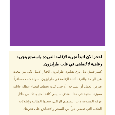
لماذا تختار فندق دبل
احجز الآن لتبدأ تجربة الإقامة الفريدة واستمتع بتجربة
تري هيلتون
رفاهية لا تُضاهى في قلب طرابزون.​
طرابزون؟
يُعتبر فندق دبل تري هيلتون طرابزون الخيار الأمثل لكل من يبحث
عن الراحة والترف أثناء الإقامة في طرابزون. سواء كنت مسافراً
موقع مميز في قلب طرابزون بالقرب
من أهم المعالم السياحية. إطلالات
بغرض العمل أو السياحة، أو حتى كنت تخطط لقضاء عطلة عائلية
ساحرة على البحر الأسود والجبال
مميزة، ستجد في هذا الفندق ما يلبي كافة احتياجاتك من خلال
الخضراء. مرافق متكاملة تشمل
مسبحًا داخليًا، سبا، صالة ألعاب
غرفه المتنوعة ذات التصميم الراقي، سعتها المثالية وإطلالاته
رياضية، ومطاعم عالمية.
الخلابة التي تضفي جواً من السحر والانتعاش على تجربتك