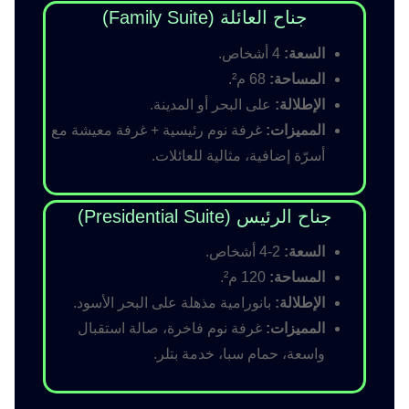
جناح العائلة (Family Suite)
السعة:
4 أشخاص.
المساحة:
68 م².
الإطلالة:
على البحر أو المدينة.
المميزات:
غرفة نوم رئيسية + غرفة معيشة مع
أسرّة إضافية، مثالية للعائلات.
جناح الرئيس (Presidential Suite)
السعة:
2-4 أشخاص.
المساحة:
120 م².
الإطلالة:
بانورامية مذهلة على البحر الأسود.
المميزات:
غرفة نوم فاخرة، صالة استقبال
واسعة، حمام سبا، خدمة بتلر.