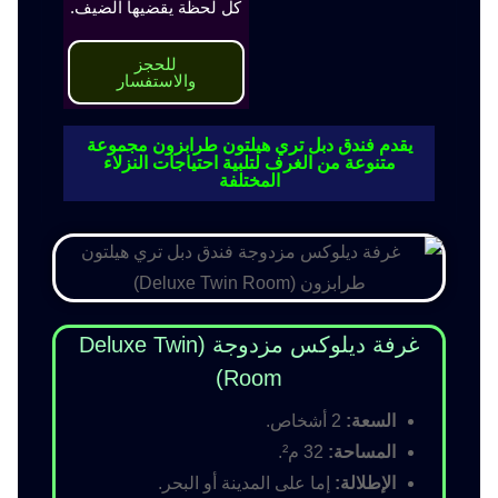
كل لحظة يقضيها الضيف.
للحجز
والاستفسار
يقدم فندق دبل تري هيلتون طرابزون مجموعة
متنوعة من الغرف لتلبية احتياجات النزلاء
المختلفة
غرفة ديلوكس مزدوجة (Deluxe Twin
Room)
السعة:
2 أشخاص.
المساحة:
32 م².
الإطلالة:
إما على المدينة أو البحر.