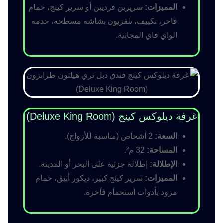
المميزات:
سريرين فرديين أو سرير كينج، حمام
فاخر، تكييف، تلفزيون بشاشة مسطحة، خدمة
الواي فاي المجانية.
غرفة ديلوكس كينج (Deluxe King Room)
السعة:
2 أشخاص (مناسبة للأزواج).
المساحة:
32 م².
الإطلالة:
إطلالة جزئية على البحر أو المدينة.
المميزات:
سرير كينج كبير، ديكور أنيق، حمام
مزود بأدوات استحمام فاخرة.