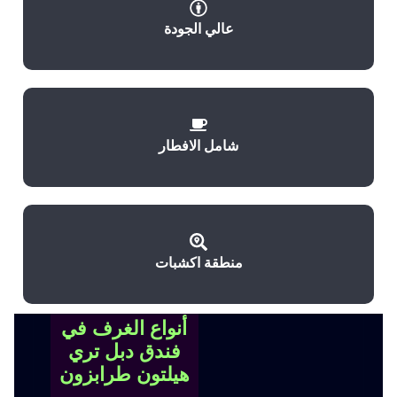
عالي الجودة
شامل الافطار
منطقة اكشبات
أنواع الغرف في
فندق دبل تري
هيلتون طرابزون