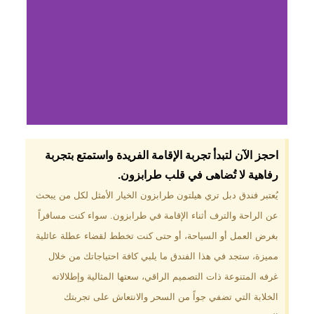
لماذا تختار فندق دبل
احجز الآن لتبدأ تجربة الإقامة الفريدة واستمتع بتجربة
تري هيلتون
رفاهية لا تُضاهى في قلب طرابزون.​
طرابزون؟
يُعتبر فندق دبل تري هيلتون طرابزون الخيار الأمثل لكل من يبحث
عن الراحة والترف أثناء الإقامة في طرابزون. سواء كنت مسافراً
موقع مميز في قلب طرابزون بالقرب
من أهم المعالم السياحية. إطلالات
بغرض العمل أو السياحة، أو حتى كنت تخطط لقضاء عطلة عائلية
ساحرة على البحر الأسود والجبال
مميزة، ستجد في هذا الفندق ما يلبي كافة احتياجاتك من خلال
الخضراء. مرافق متكاملة تشمل
مسبحًا داخليًا، سبا، صالة ألعاب
غرفه المتنوعة ذات التصميم الراقي، سعتها المثالية وإطلالاته
رياضية، ومطاعم عالمية.
الخلابة التي تضفي جواً من السحر والانتعاش على تجربتك