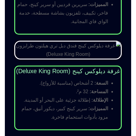
المميزات:
سريرين فرديين أو سرير كينج، حمام
فاخر، تكييف، تلفزيون بشاشة مسطحة، خدمة
الواي فاي المجانية.
غرفة ديلوكس كينج (Deluxe King Room)
السعة:
2 أشخاص (مناسبة للأزواج).
المساحة:
32 م².
الإطلالة:
إطلالة جزئية على البحر أو المدينة.
المميزات:
سرير كينج كبير، ديكور أنيق، حمام
مزود بأدوات استحمام فاخرة.