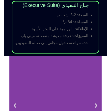
جناح التنفيذي (Executive Suite)
السعة:
2-3 أشخاص.
المساحة:
64 م².
الإطلالة:
بانورامية على البحر الأسود.
المميزات:
غرفة معيشة منفصلة، ميني بار،
خدمة رائعة، دخول مجاني إلى صالة التنفيذيين.