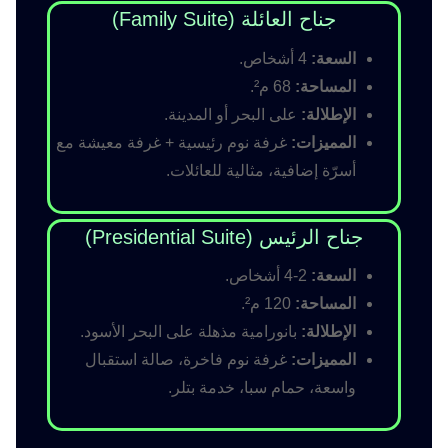
جناح العائلة (Family Suite)
السعة:
4 أشخاص.
المساحة:
68 م².
الإطلالة:
على البحر أو المدينة.
المميزات:
غرفة نوم رئيسية + غرفة معيشة مع
أسرّة إضافية، مثالية للعائلات.
جناح الرئيس (Presidential Suite)
السعة:
2-4 أشخاص.
المساحة:
120 م².
الإطلالة:
بانورامية مذهلة على البحر الأسود.
المميزات:
غرفة نوم فاخرة، صالة استقبال
واسعة، حمام سبا، خدمة بتلر.