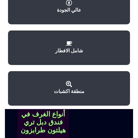
عالي الجودة
شامل الافطار
منطقة اكشبات
أنواع الغرف في
فندق دبل تري
هيلتون طرابزون