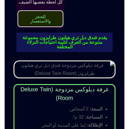
كل لحظة يقضيها الضيف.
للحجز
والاستفسار
يقدم فندق دبل تري هيلتون طرابزون مجموعة
متنوعة من الغرف لتلبية احتياجات النزلاء
المختلفة
غرفة ديلوكس مزدوجة (Deluxe Twin
Room)
السعة:
2 أشخاص.
المساحة:
32 م².
الإطلالة:
إما على المدينة أو البحر.