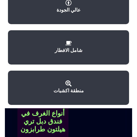
عالي الجودة
شامل الافطار
منطقة اكشبات
أنواع الغرف في
فندق دبل تري
هيلتون طرابزون