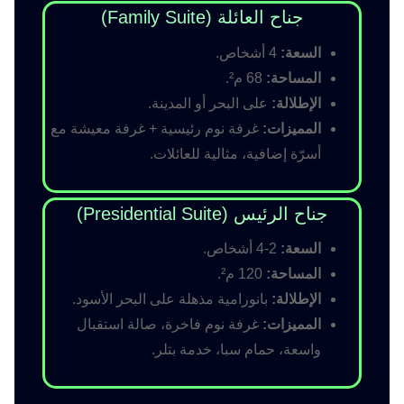
جناح العائلة (Family Suite)
السعة:
4 أشخاص.
المساحة:
68 م².
الإطلالة:
على البحر أو المدينة.
المميزات:
غرفة نوم رئيسية + غرفة معيشة مع
أسرّة إضافية، مثالية للعائلات.
جناح الرئيس (Presidential Suite)
السعة:
2-4 أشخاص.
المساحة:
120 م².
الإطلالة:
بانورامية مذهلة على البحر الأسود.
المميزات:
غرفة نوم فاخرة، صالة استقبال
واسعة، حمام سبا، خدمة بتلر.