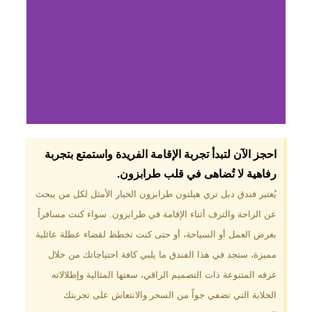
لماذا تختار فندق دبل
احجز الآن لتبدأ تجربة الإقامة الفريدة واستمتع بتجربة
تري هيلتون
رفاهية لا تُضاهى في قلب طرابزون.​
طرابزون؟
يُعتبر فندق دبل تري هيلتون طرابزون الخيار الأمثل لكل من يبحث
عن الراحة والترف أثناء الإقامة في طرابزون. سواء كنت مسافراً
موقع مميز في قلب طرابزون بالقرب
من أهم المعالم السياحية. إطلالات
بغرض العمل أو السياحة، أو حتى كنت تخطط لقضاء عطلة عائلية
ساحرة على البحر الأسود والجبال
مميزة، ستجد في هذا الفندق ما يلبي كافة احتياجاتك من خلال
الخضراء. مرافق متكاملة تشمل
مسبحًا داخليًا، سبا، صالة ألعاب
غرفه المتنوعة ذات التصميم الراقي، سعتها المثالية وإطلالاته
رياضية، ومطاعم عالمية.
الخلابة التي تضفي جواً من السحر والانتعاش على تجربتك