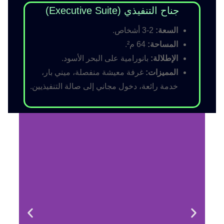
جناح التنفيذي (Executive Suite)
السعة:
2-3 أشخاص.
المساحة:
64 م².
الإطلالة:
بانورامية على البحر الأسود.
المميزات:
غرفة معيشة منفصلة، ميني بار،
خدمة رائعة، دخول مجاني إلى صالة التنفيذيين.