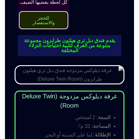
كل لحظة يقضيها الضيف.
للحجز
والاستفسار
يقدم فندق دبل تري هيلتون طرابزون مجموعة
متنوعة من الغرف لتلبية احتياجات النزلاء
المختلفة
غرفة ديلوكس مزدوجة (Deluxe Twin
Room)
السعة:
2 أشخاص.
المساحة:
32 م².
الإطلالة:
إما على المدينة أو البحر.