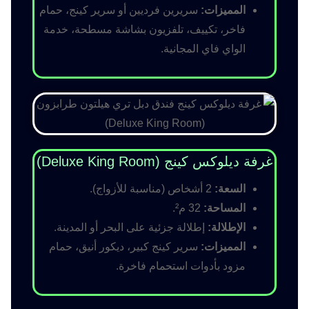
المميزات:
سريرين فرديين أو سرير كينج، حمام
فاخر، تكييف، تلفزيون بشاشة مسطحة، خدمة
الواي فاي المجانية.
غرفة ديلوكس كينج (Deluxe King Room)
السعة:
2 أشخاص (مناسبة للأزواج).
المساحة:
32 م².
الإطلالة:
إطلالة جزئية على البحر أو المدينة.
المميزات:
سرير كينج كبير، ديكور أنيق، حمام
مزود بأدوات استحمام فاخرة.