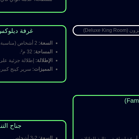
غرفة ديلوكس كينج (Room
السعة:
2 أشخاص (مناسبة للأزواج).
المساحة:
32 م².
الإطلالة:
إطلالة جزئية على ا
المميزات:
سرير كينج كبير،
جناح التنفيذي (ite
السعة:
2-3 أشخاص.
رّة إضافية، مثالية للعائلات.