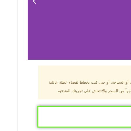
بزون؟
ل أو السياحة، أو حتى كنت تخطط لقضاء عطلة عائلية
جواً من السحر والانتعاش على تجربتك الفندقية.
ى البحر الأسود
ومطاعم عالمية.