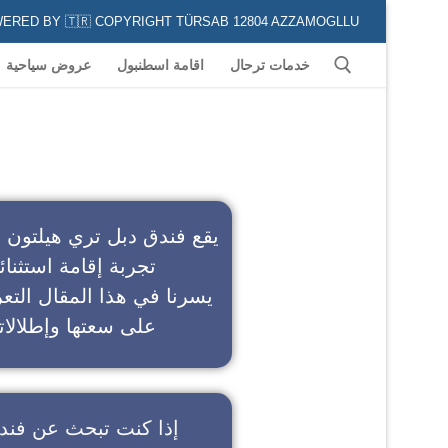
POWERED BY 🇹🇷 COPYRIGHT TÜRSAB 12804 AZZAMOGLLU جميع الخدمات السياحية في كافة المناطق و المدن التركية لكل من يعشق السياحة
خدمات ترحال
اقامة اسطنبول
عروض سياحية
ف
يقع فندق دبل تري هيلتون 
تجربة إقامة استثنائ
يسرنا في هذا المقال التعر
على سعتها وإطلالاته
إذا كنت تبحث عن
فند