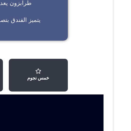
طرابزون
يعد خ
يتميز الفندق بتص
خمس نجوم