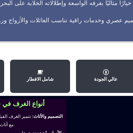
يارًا مثاليًا بغرفه الواسعة وإطلالاته الخلابة على البحر
ميم عصري وخدمات راقية تناسب العائلات والأزواج وروا
عالي الجودة
شامل الافطار
أنواع الغرف في 
التصميم والأثاث:
تتميز الغرف القي
مع أثاث
الأساسيات:
تحتوي على سرير مري