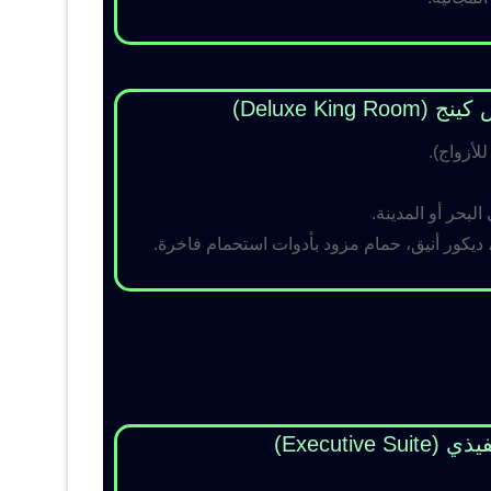
Deluxe King )
لبحر أو المدينة.
 ديكور أنيق، حمام مزود بأدوات استحمام فاخرة.
Executive Su)