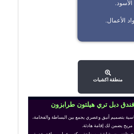
 الأسود.
د الأعمال.
منطقة اكشبات
فندق دبل تري هيلتون طرابزون
اسية بتصميم أنيق وعصري يجمع بين البساطة والفخامة،
 مريح يضمن لك إقامة هادئة.
ح، تلفزيون بشاشة مسطحة، مكتب عمل ومرافق خدمة