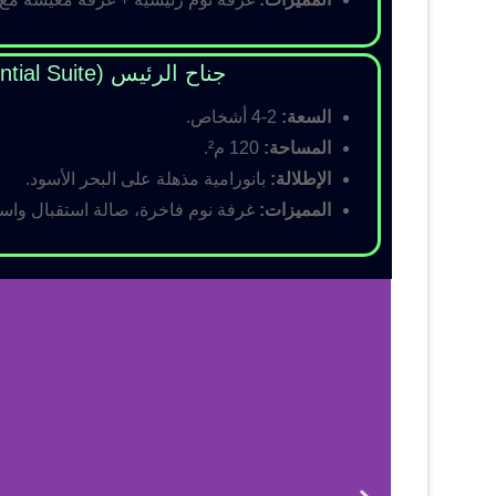
جناح الرئيس (Presidential Suite)
السعة:
2-4 أشخاص.
المساحة:
120 م².
الإطلالة:
بانورامية مذهلة على البحر الأسود.
المميزات:
غرفة نوم فاخرة، صالة استقبال واسع