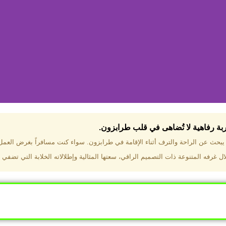
جربة رفاهية لا تُضاهى في قلب طرابزون.​
تختار فندق دبل تري هيلتون طرا
ن يبحث عن الراحة والترف أثناء الإقامة في طرابزون. سواء كنت مسافراً بغرض العم
 غرفه المتنوعة ذات التصميم الراقي، سعتها المثالية وإطلالاته الخلابة التي تضفي 
ب طرابزون بالقرب من أهم المعالم السياحية. إطلالات ساحرة عل
. مرافق متكاملة تشمل مسبحًا داخليًا، سبا، صالة ألعاب رياضية، 
Click Here