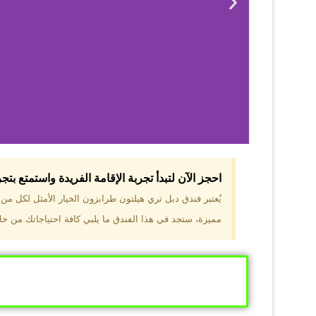
احجز الآن لتبدأ تجربة الإقامة الفريدة واستمتع بت
لماذا 
يُعتبر فندق دبل تري هيلتون طرابزون الخيار الأمثل لكل م
مميزة، ستجد في هذا الفندق ما يلبي كافة احتياجاتك من خلال
موقع مميز في قل
والجبال الخضراء