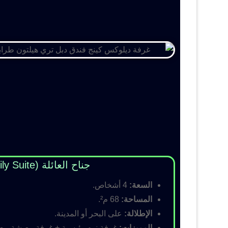
جناح العائلة (Family Suite)
السعة:
4 أشخاص.
المساحة:
68 م².
الإطلالة:
على البحر أو المدينة.
المميزات:
غرفة نوم رئيسية + غرفة معيشة مع أس