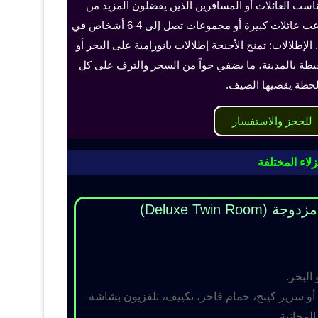
ناسب العائلات أو المسافرين الذين يفضلون المزيد من
الخصوصية والراحة، ويمكن أن تستوعب عائلات كبيرة أو مجموعات تصل إلى 4-6 أشخاص في
الإطلالات: تمنح الأجنحة إطلالات بانورامية على البحر أو
حيطة بالمدينة، ما يضفي جواً من السحر والترف على كل
حظة يقضيها الضيف.
للحجز والاستفسار
لاء المختلفة
Deluxe Twin R)
 البحر.
و سرير كينج، حمام فاخر، تكييف، تلفزيون بشاشة
مجانية.