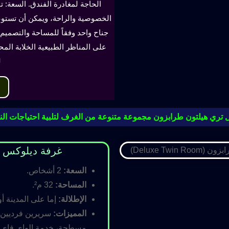
الحاجة لمغادرة الفندق. السعة: ت
جناح واحد وفقاً للمساحة والتصميم. 
على المناظر الطبيعية الخلابة الم
ل
 تري هيلتون طرابزون مجموعة متنوعة من الغرف لتلبية احتياجات النز
غرفة ديلوكس مزدوجة (oom
السعة:
2 أشخاص.
المساحة:
32 م².
الإطلالة:
إما على المدينة أو
المميزات:
سريرين فرديين أ
مسطحة، خدمة الواي فاي ال