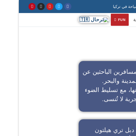
ة
FUN
سافرين الباحثين عن
مدينة والبحر.
تها، مع تسليط الضوء
ربة لا تُنسى.
دبل تري هيلتون