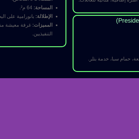
المساحة:
64 م².
الإطلالة:
بانورامية على البح
المميزات:
غرفة معيشة منفص
التنفيذيين.
ة، حمام سبا، خدمة بتلر.