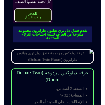
كل لحظة يقضيها الضيف.
للحجز
والاستفسار
يقدم فندق دبل تري هيلتون طرابزون مجموعة
متنوعة من الغرف لتلبية احتياجات النزلاء
المختلفة
غرفة ديلوكس مزدوجة (Deluxe Twin
Room)
السعة:
2 أشخاص.
المساحة:
32 م².
الإطلالة:
إما على المدينة أو البحر.