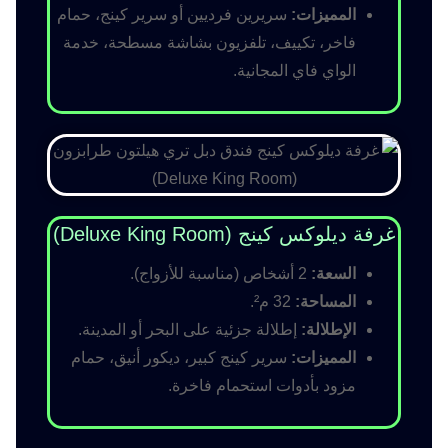
المميزات:
سريرين فرديين أو سرير كينج، حمام
فاخر، تكييف، تلفزيون بشاشة مسطحة، خدمة
الواي فاي المجانية.
غرفة ديلوكس كينج (Deluxe King Room)
السعة:
2 أشخاص (مناسبة للأزواج).
المساحة:
32 م².
الإطلالة:
إطلالة جزئية على البحر أو المدينة.
المميزات:
سرير كينج كبير، ديكور أنيق، حمام
مزود بأدوات استحمام فاخرة.