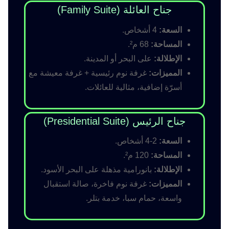
جناح العائلة (Family Suite)
السعة:
4 أشخاص.
المساحة:
68 م².
الإطلالة:
على البحر أو المدينة.
المميزات:
غرفة نوم رئيسية + غرفة معيشة مع
أسرّة إضافية، مثالية للعائلات.
جناح الرئيس (Presidential Suite)
السعة:
2-4 أشخاص.
المساحة:
120 م².
الإطلالة:
بانورامية مذهلة على البحر الأسود.
المميزات:
غرفة نوم فاخرة، صالة استقبال
واسعة، حمام سبا، خدمة بتلر.