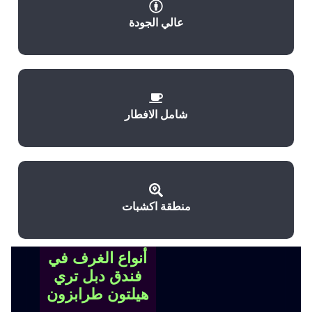
عالي الجودة
شامل الافطار
منطقة اكشبات
أنواع الغرف في
فندق دبل تري
هيلتون طرابزون