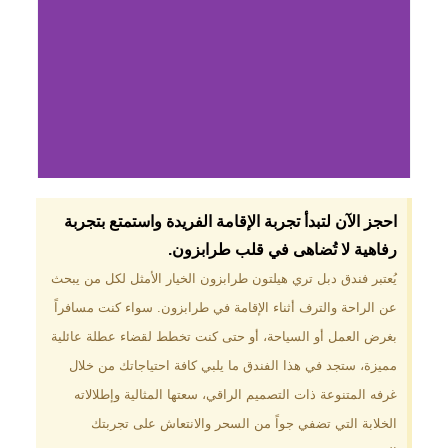
لماذا تختار فندق دبل
احجز الآن لتبدأ تجربة الإقامة الفريدة واستمتع بتجربة
تري هيلتون
رفاهية لا تُضاهى في قلب طرابزون.​
طرابزون؟
يُعتبر فندق دبل تري هيلتون طرابزون الخيار الأمثل لكل من يبحث
عن الراحة والترف أثناء الإقامة في طرابزون. سواء كنت مسافراً
موقع مميز في قلب طرابزون بالقرب
من أهم المعالم السياحية. إطلالات
بغرض العمل أو السياحة، أو حتى كنت تخطط لقضاء عطلة عائلية
ساحرة على البحر الأسود والجبال
مميزة، ستجد في هذا الفندق ما يلبي كافة احتياجاتك من خلال
الخضراء. مرافق متكاملة تشمل
مسبحًا داخليًا، سبا، صالة ألعاب
غرفه المتنوعة ذات التصميم الراقي، سعتها المثالية وإطلالاته
رياضية، ومطاعم عالمية.
الخلابة التي تضفي جواً من السحر والانتعاش على تجربتك