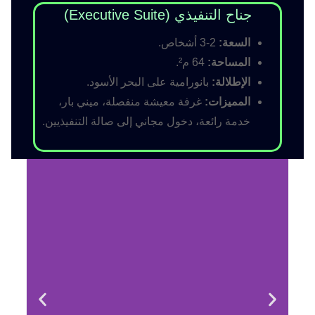
جناح التنفيذي (Executive Suite)
السعة:
2-3 أشخاص.
المساحة:
64 م².
الإطلالة:
بانورامية على البحر الأسود.
المميزات:
غرفة معيشة منفصلة، ميني بار،
خدمة رائعة، دخول مجاني إلى صالة التنفيذيين.