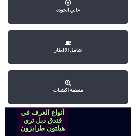
عالي الجودة
شامل الافطار
منطقة اكشبات
أنواع الغرف في
فندق دبل تري
هيلتون طرابزون