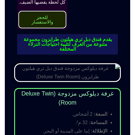
كل لحظة يقضيها الضيف.
للحجز
والاستفسار
يقدم فندق دبل تري هيلتون طرابزون مجموعة
متنوعة من الغرف لتلبية احتياجات النزلاء
المختلفة
غرفة ديلوكس مزدوجة (Deluxe Twin
Room)
السعة:
2 أشخاص.
المساحة:
32 م².
الإطلالة:
إما على المدينة أو البحر.