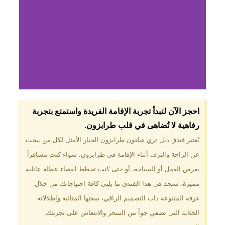
لماذا تختار فندق دبل
احجز الآن لتبدأ تجربة الإقامة الفريدة واستمتع بتجربة
تري هيلتون
رفاهية لا تُضاهى في قلب طرابزون.​
طرابزون؟
يُعتبر فندق دبل تري هيلتون طرابزون الخيار الأمثل لكل من يبحث
عن الراحة والترف أثناء الإقامة في طرابزون. سواء كنت مسافراً
موقع مميز في قلب طرابزون بالقرب
من أهم المعالم السياحية. إطلالات
بغرض العمل أو السياحة، أو حتى كنت تخطط لقضاء عطلة عائلية
ساحرة على البحر الأسود والجبال
مميزة، ستجد في هذا الفندق ما يلبي كافة احتياجاتك من خلال
الخضراء. مرافق متكاملة تشمل
مسبحًا داخليًا، سبا، صالة ألعاب
غرفه المتنوعة ذات التصميم الراقي، سعتها المثالية وإطلالاته
رياضية، ومطاعم عالمية.
الخلابة التي تضفي جواً من السحر والانتعاش على تجربتك