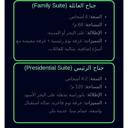
جناح العائلة (Family Suite)
السعة:
4 أشخاص.
المساحة:
68 م².
الإطلالة:
على البحر أو المدينة.
المميزات:
غرفة نوم رئيسية + غرفة معيشة مع
أسرّة إضافية، مثالية للعائلات.
جناح الرئيس (Presidential Suite)
السعة:
2-4 أشخاص.
المساحة:
120 م².
الإطلالة:
بانورامية مذهلة على البحر الأسود.
المميزات:
غرفة نوم فاخرة، صالة استقبال
واسعة، حمام سبا، خدمة بتلر.