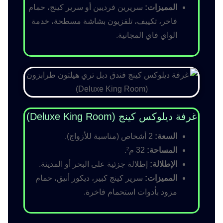
المميزات:
سريرين فرديين أو سرير كينج، حمام
فاخر، تكييف، تلفزيون بشاشة مسطحة، خدمة
الواي فاي المجانية.
غرفة ديلوكس كينج (Deluxe King Room)
السعة:
2 أشخاص (مناسبة للأزواج).
المساحة:
32 م².
الإطلالة:
إطلالة جزئية على البحر أو المدينة.
المميزات:
سرير كينج كبير، ديكور أنيق، حمام
مزود بأدوات استحمام فاخرة.