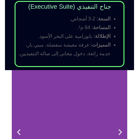
جناح التنفيذي (Executive Suite)
السعة:
2-3 أشخاص.
المساحة:
64 م².
الإطلالة:
بانورامية على البحر الأسود.
المميزات:
غرفة معيشة منفصلة، ميني بار،
خدمة رائعة، دخول مجاني إلى صالة التنفيذيين.