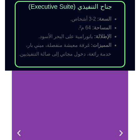
جناح التنفيذي (Executive Suite)
السعة:
2-3 أشخاص.
المساحة:
64 م².
الإطلالة:
بانورامية على البحر الأسود.
المميزات:
غرفة معيشة منفصلة، ميني بار،
خدمة رائعة، دخول مجاني إلى صالة التنفيذيين.