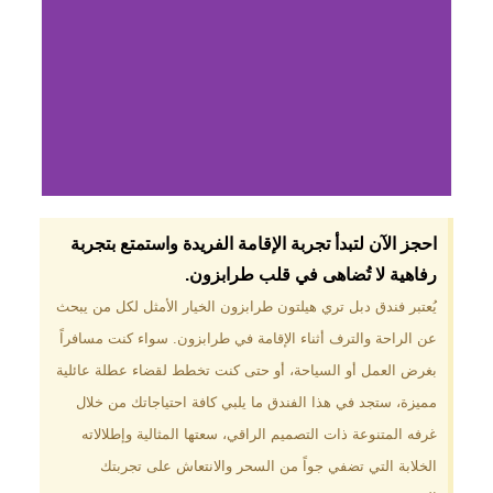
لماذا تختار فندق دبل
احجز الآن لتبدأ تجربة الإقامة الفريدة واستمتع بتجربة
تري هيلتون
رفاهية لا تُضاهى في قلب طرابزون.​
طرابزون؟
يُعتبر فندق دبل تري هيلتون طرابزون الخيار الأمثل لكل من يبحث
عن الراحة والترف أثناء الإقامة في طرابزون. سواء كنت مسافراً
موقع مميز في قلب طرابزون بالقرب
من أهم المعالم السياحية. إطلالات
بغرض العمل أو السياحة، أو حتى كنت تخطط لقضاء عطلة عائلية
ساحرة على البحر الأسود والجبال
مميزة، ستجد في هذا الفندق ما يلبي كافة احتياجاتك من خلال
الخضراء. مرافق متكاملة تشمل
مسبحًا داخليًا، سبا، صالة ألعاب
غرفه المتنوعة ذات التصميم الراقي، سعتها المثالية وإطلالاته
رياضية، ومطاعم عالمية.
الخلابة التي تضفي جواً من السحر والانتعاش على تجربتك