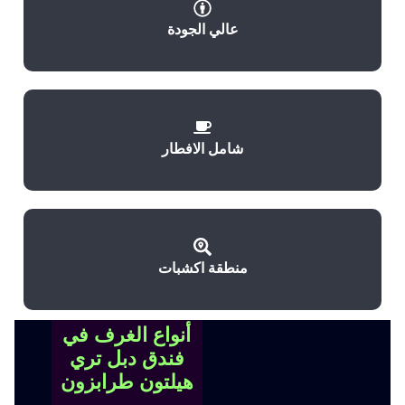
عالي الجودة
شامل الافطار
منطقة اكشبات
أنواع الغرف في
فندق دبل تري
هيلتون طرابزون