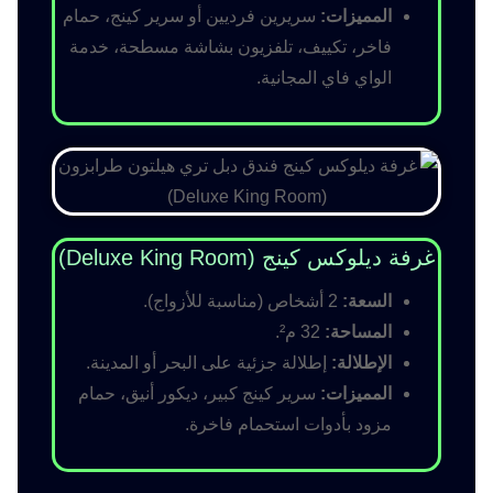
المميزات:
سريرين فرديين أو سرير كينج، حمام
فاخر، تكييف، تلفزيون بشاشة مسطحة، خدمة
الواي فاي المجانية.
غرفة ديلوكس كينج (Deluxe King Room)
السعة:
2 أشخاص (مناسبة للأزواج).
المساحة:
32 م².
الإطلالة:
إطلالة جزئية على البحر أو المدينة.
المميزات:
سرير كينج كبير، ديكور أنيق، حمام
مزود بأدوات استحمام فاخرة.