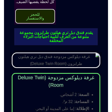
كل لحظة يقضيها الضيف.
للحجز
والاستفسار
يقدم فندق دبل تري هيلتون طرابزون مجموعة
متنوعة من الغرف لتلبية احتياجات النزلاء
المختلفة
غرفة ديلوكس مزدوجة (Deluxe Twin
Room)
السعة:
2 أشخاص.
المساحة:
32 م².
الإطلالة:
إما على المدينة أو البحر.