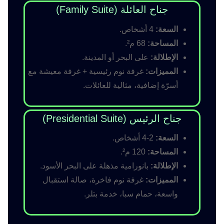
جناح العائلة (Family Suite)
السعة:
4 أشخاص.
المساحة:
68 م².
الإطلالة:
على البحر أو المدينة.
المميزات:
غرفة نوم رئيسية + غرفة معيشة مع
أسرّة إضافية، مثالية للعائلات.
جناح الرئيس (Presidential Suite)
السعة:
2-4 أشخاص.
المساحة:
120 م².
الإطلالة:
بانورامية مذهلة على البحر الأسود.
المميزات:
غرفة نوم فاخرة، صالة استقبال
واسعة، حمام سبا، خدمة بتلر.