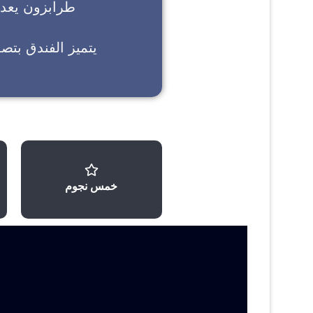
طرابزون
يعد خ
يتميز الفندق بتص
خمس نجوم