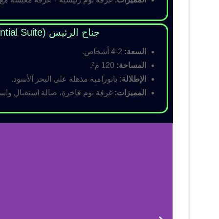
جناح الرئيس (Presidential Suite)
السعة:
2-4 أشخاص.
المساحة:
120 م².
الإطلالة:
بانورامية مذهلة على البحر الأسود.
المميزات:
غرفة نوم فاخرة، صالة استقبال واسع