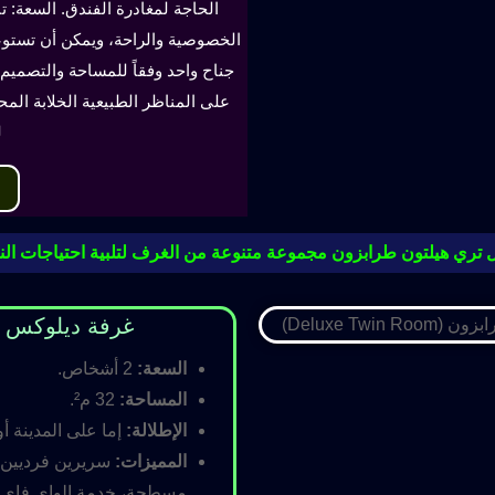
الحاجة لمغادرة الفندق. السعة: ت
جناح واحد وفقاً للمساحة والتصميم. 
على المناظر الطبيعية الخلابة الم
ل
 تري هيلتون طرابزون مجموعة متنوعة من الغرف لتلبية احتياجات النز
غرفة ديلوكس مزدوجة (oom
السعة:
2 أشخاص.
المساحة:
32 م².
الإطلالة:
إما على المدينة أو
المميزات:
سريرين فرديين أ
مسطحة، خدمة الواي فاي ال