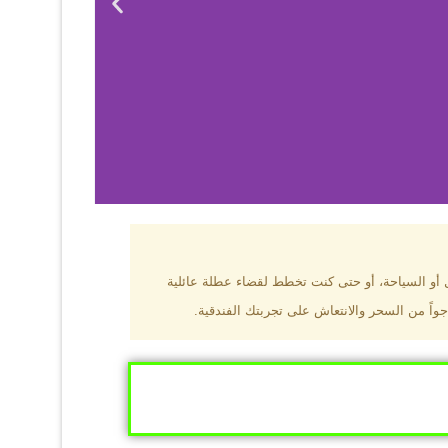
بزون؟
ل أو السياحة، أو حتى كنت تخطط لقضاء عطلة عائلية
جواً من السحر والانتعاش على تجربتك الفندقية.
ى البحر الأسود
ومطاعم عالمية.