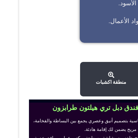
 الأسود.
د الأعمال.
منطقة اكشبات
فندق دبل تري هيلتون طرابزون
اسية بتصميم أنيق وعصري يجمع بين البساطة والفخامة،
 مريح يضمن لك إقامة هادئة.
ح، تلفزيون بشاشة مسطحة، مكتب عمل ومرافق خدمة