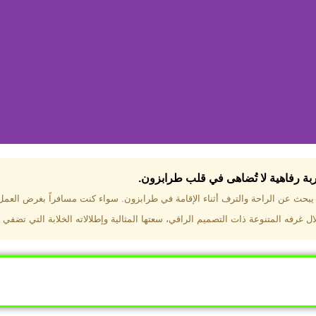
جربة رفاهية لا تُضاهى في قلب طرابزون.​
تختار فندق دبل تري هيلتون طرا
ن يبحث عن الراحة والترف أثناء الإقامة في طرابزون. سواء كنت مسافراً بغرض العم
 غرفه المتنوعة ذات التصميم الراقي، سعتها المثالية وإطلالاته الخلابة التي تضفي 
ب طرابزون بالقرب من أهم المعالم السياحية. إطلالات ساحرة عل
. مرافق متكاملة تشمل مسبحًا داخليًا، سبا، صالة ألعاب رياضية، 
Click Here