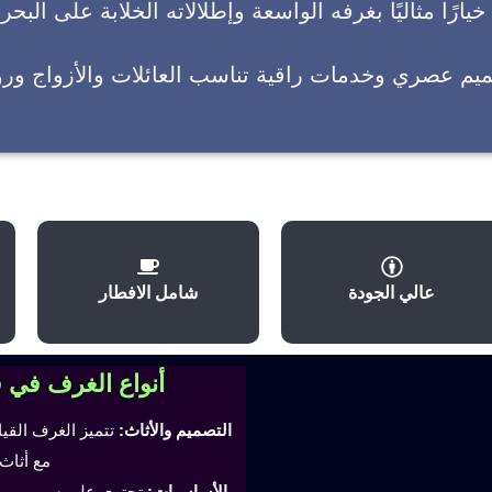
يارًا مثاليًا بغرفه الواسعة وإطلالاته الخلابة على البحر
ميم عصري وخدمات راقية تناسب العائلات والأزواج وروا
عالي الجودة
شامل الافطار
أنواع الغرف في 
التصميم والأثاث:
تتميز الغرف القي
مع أثاث
الأساسيات:
تحتوي على سرير مري