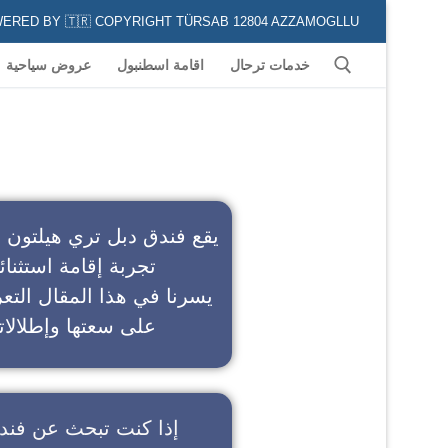
POWERED BY 🇹🇷 COPYRIGHT TÜRSAB 12804 AZZAMOGLLU جميع الخدمات السياحية في كافة المناطق و المدن التركية لكل من يعشق السياحة
خدمات ترحال
اقامة اسطنبول
عروض سياحية
ف
يقع فندق دبل تري هيلتون 
تجربة إقامة استثنائ
يسرنا في هذا المقال التعر
على سعتها وإطلالاته
إذا كنت تبحث عن
فند