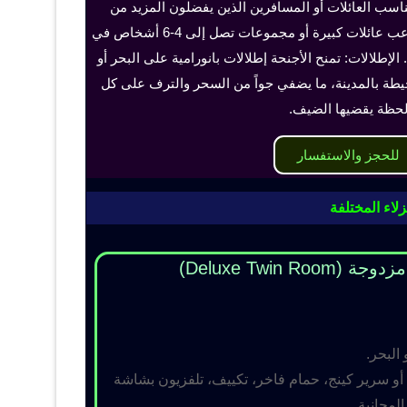
ناسب العائلات أو المسافرين الذين يفضلون المزيد من
الخصوصية والراحة، ويمكن أن تستوعب عائلات كبيرة أو مجموعات تصل إلى 4-6 أشخاص في
الإطلالات: تمنح الأجنحة إطلالات بانورامية على البحر أو
حيطة بالمدينة، ما يضفي جواً من السحر والترف على كل
حظة يقضيها الضيف.
للحجز والاستفسار
لاء المختلفة
Deluxe Twin R)
 البحر.
و سرير كينج، حمام فاخر، تكييف، تلفزيون بشاشة
مجانية.