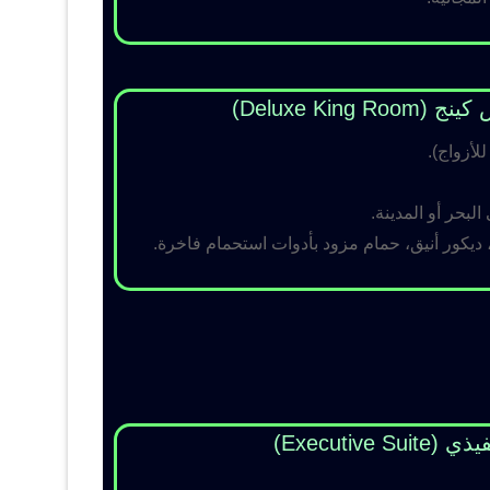
Deluxe King )
لبحر أو المدينة.
 ديكور أنيق، حمام مزود بأدوات استحمام فاخرة.
Executive Su)