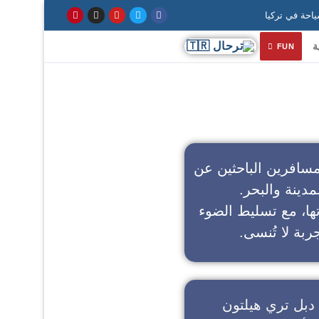
ة
FUN
سافرين الباحثين عن
مدينة والبحر.
تها، مع تسليط الضوء
ربة لا تُنسى.
دبل تري هيلتون