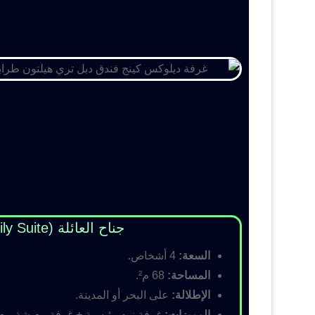
جناح العائلة (Family Suite)
السعة:
4 أشخاص.
المساحة:
68 م².
الإطلالة:
على البحر أو المدينة.
المميزات:
غرفة نوم رئيسية + غرفة معيشة مع أس