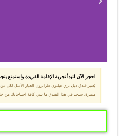
احجز الآن لتبدأ تجربة الإقامة الفريدة واستمتع بت
لماذا 
يُعتبر فندق دبل تري هيلتون طرابزون الخيار الأمثل لكل م
مميزة، ستجد في هذا الفندق ما يلبي كافة احتياجاتك من خلال
موقع مميز في قل
والجبال الخضراء