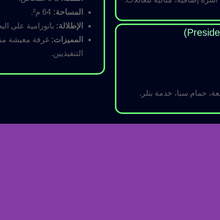
المساحة:
64 م².
الإطلالة:
بانورامية على البح
المميزات:
غرفة معيشة منفص
التنفيذيين.
ة، حمام سبا، خدمة بتلر.