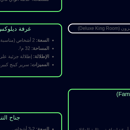
غرفة ديلوكس كينج (Room
السعة:
2 أشخاص (مناسبة للأزواج).
المساحة:
32 م².
الإطلالة:
إطلالة جزئية على ا
المميزات:
سرير كينج كبير،
جناح التنفيذي (ite
السعة:
2-3 أشخاص.
رّة إضافية، مثالية للعائلات.