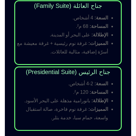
جناح العائلة (Family Suite)
السعة:
4 أشخاص.
المساحة:
68 م².
الإطلالة:
على البحر أو المدينة.
المميزات:
غرفة نوم رئيسية + غرفة معيشة مع
أسرّة إضافية، مثالية للعائلات.
جناح الرئيس (Presidential Suite)
السعة:
2-4 أشخاص.
المساحة:
120 م².
الإطلالة:
بانورامية مذهلة على البحر الأسود.
المميزات:
غرفة نوم فاخرة، صالة استقبال
واسعة، حمام سبا، خدمة بتلر.