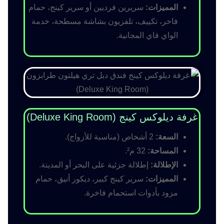
المميزات:
سريرين فرديين أو سرير كينج، حمام
فاخر، تكييف، تلفزيون بشاشة مسطحة، خدمة
الواي فاي المجانية.
غرفة ديلوكس كينج (Deluxe King Room)
السعة:
2 أشخاص (مناسبة للأزواج).
المساحة:
32 م².
الإطلالة:
إطلالة جزئية على البحر أو المدينة.
المميزات:
سرير كينج كبير، ديكور أنيق، حمام
مزود بأدوات استحمام فاخرة.