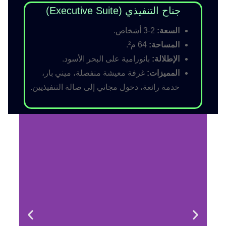
جناح التنفيذي (Executive Suite)
السعة:
2-3 أشخاص.
المساحة:
64 م².
الإطلالة:
بانورامية على البحر الأسود.
المميزات:
غرفة معيشة منفصلة، ميني بار،
خدمة رائعة، دخول مجاني إلى صالة التنفيذيين.