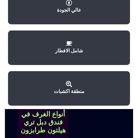
عالي الجودة
شامل الافطار
منطقة اكشبات
أنواع الغرف في
فندق دبل تري
هيلتون طرابزون