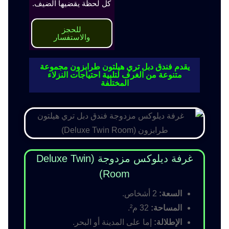
كل لحظة يقضيها الضيف.
للحجز
والاستفسار
يقدم فندق دبل تري هيلتون طرابزون مجموعة
متنوعة من الغرف لتلبية احتياجات النزلاء
المختلفة
غرفة ديلوكس مزدوجة (Deluxe Twin
Room)
السعة:
2 أشخاص.
المساحة:
32 م².
الإطلالة:
إما على المدينة أو البحر.