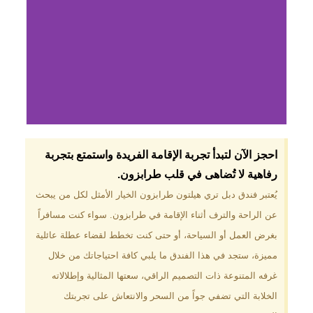
لماذا تختار فندق دبل
احجز الآن لتبدأ تجربة الإقامة الفريدة واستمتع بتجربة
تري هيلتون
رفاهية لا تُضاهى في قلب طرابزون.​
طرابزون؟
يُعتبر فندق دبل تري هيلتون طرابزون الخيار الأمثل لكل من يبحث
عن الراحة والترف أثناء الإقامة في طرابزون. سواء كنت مسافراً
موقع مميز في قلب طرابزون بالقرب
من أهم المعالم السياحية. إطلالات
بغرض العمل أو السياحة، أو حتى كنت تخطط لقضاء عطلة عائلية
ساحرة على البحر الأسود والجبال
مميزة، ستجد في هذا الفندق ما يلبي كافة احتياجاتك من خلال
الخضراء. مرافق متكاملة تشمل
مسبحًا داخليًا، سبا، صالة ألعاب
غرفه المتنوعة ذات التصميم الراقي، سعتها المثالية وإطلالاته
رياضية، ومطاعم عالمية.
الخلابة التي تضفي جواً من السحر والانتعاش على تجربتك