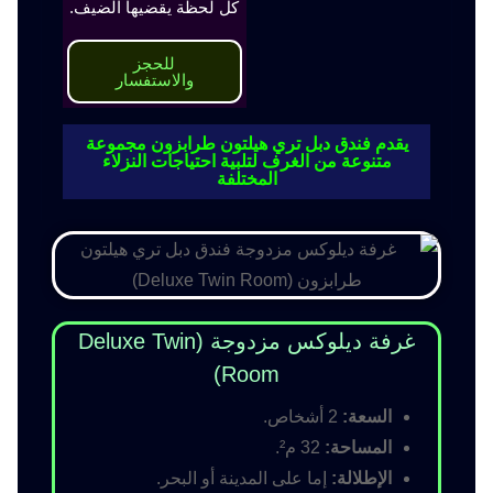
كل لحظة يقضيها الضيف.
للحجز
والاستفسار
يقدم فندق دبل تري هيلتون طرابزون مجموعة
متنوعة من الغرف لتلبية احتياجات النزلاء
المختلفة
غرفة ديلوكس مزدوجة (Deluxe Twin
Room)
السعة:
2 أشخاص.
المساحة:
32 م².
الإطلالة:
إما على المدينة أو البحر.