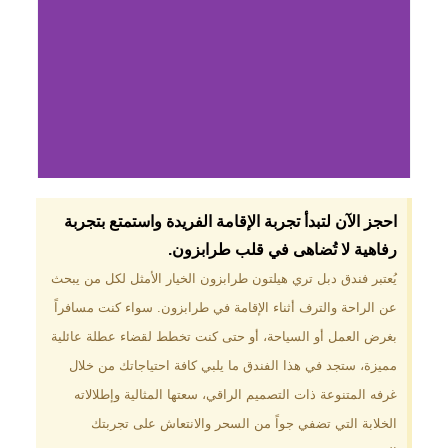
لماذا تختار فندق دبل
احجز الآن لتبدأ تجربة الإقامة الفريدة واستمتع بتجربة
تري هيلتون
رفاهية لا تُضاهى في قلب طرابزون.​
طرابزون؟
يُعتبر فندق دبل تري هيلتون طرابزون الخيار الأمثل لكل من يبحث
عن الراحة والترف أثناء الإقامة في طرابزون. سواء كنت مسافراً
موقع مميز في قلب طرابزون بالقرب
من أهم المعالم السياحية. إطلالات
بغرض العمل أو السياحة، أو حتى كنت تخطط لقضاء عطلة عائلية
ساحرة على البحر الأسود والجبال
مميزة، ستجد في هذا الفندق ما يلبي كافة احتياجاتك من خلال
الخضراء. مرافق متكاملة تشمل
مسبحًا داخليًا، سبا، صالة ألعاب
غرفه المتنوعة ذات التصميم الراقي، سعتها المثالية وإطلالاته
رياضية، ومطاعم عالمية.
الخلابة التي تضفي جواً من السحر والانتعاش على تجربتك