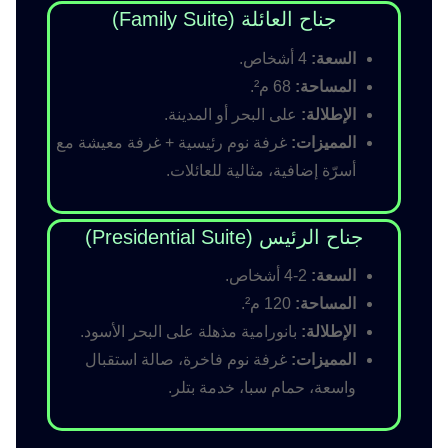
جناح العائلة (Family Suite)
السعة:
4 أشخاص.
المساحة:
68 م².
الإطلالة:
على البحر أو المدينة.
المميزات:
غرفة نوم رئيسية + غرفة معيشة مع
أسرّة إضافية، مثالية للعائلات.
جناح الرئيس (Presidential Suite)
السعة:
2-4 أشخاص.
المساحة:
120 م².
الإطلالة:
بانورامية مذهلة على البحر الأسود.
المميزات:
غرفة نوم فاخرة، صالة استقبال
واسعة، حمام سبا، خدمة بتلر.