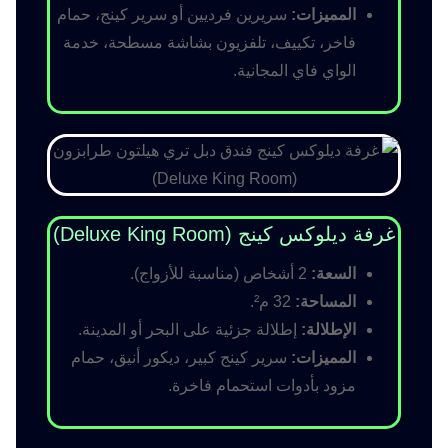
المميزات:
سريرين فرديين أو سرير كينج، حمام
فاخر، تكييف، تلفزيون بشاشة مسطحة، خدمة
الواي فاي المجانية.
غرفة ديلوكس كينج (Deluxe King Room)
السعة:
2 أشخاص (مناسبة للأزواج).
المساحة:
32 م².
الإطلالة:
إطلالة جزئية على البحر أو المدينة.
المميزات:
سرير كينج كبير، ديكور أنيق، حمام
مزود بأدوات استحمام فاخرة.