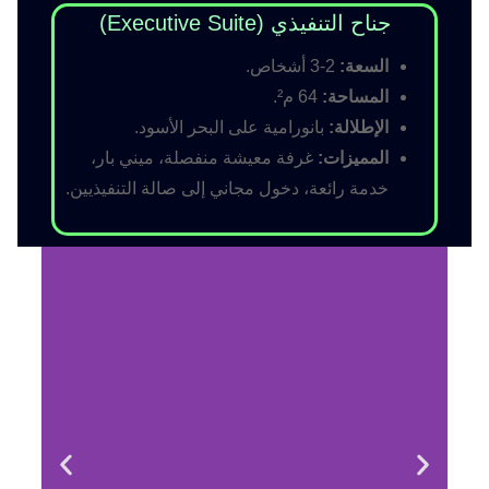
جناح التنفيذي (Executive Suite)
السعة:
2-3 أشخاص.
المساحة:
64 م².
الإطلالة:
بانورامية على البحر الأسود.
المميزات:
غرفة معيشة منفصلة، ميني بار،
خدمة رائعة، دخول مجاني إلى صالة التنفيذيين.