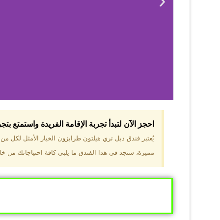
احجز الآن لتبدأ تجربة الإقامة الفريدة واستمتع بت
لماذا 
يُعتبر فندق دبل تري هيلتون طرابزون الخيار الأمثل لكل م
مميزة، ستجد في هذا الفندق ما يلبي كافة احتياجاتك من خلال
موقع مميز في قل
والجبال الخضراء