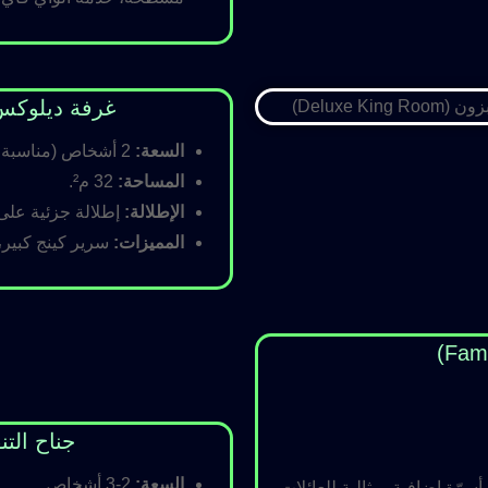
غرفة ديلوكس كينج (Room
السعة:
2 أشخاص (مناسبة للأزواج).
المساحة:
32 م².
الإطلالة:
إطلالة جزئية على ا
المميزات:
سرير كينج كبير،
جناح التنفيذي (ite
السعة:
2-3 أشخاص.
رّة إضافية، مثالية للعائلات.