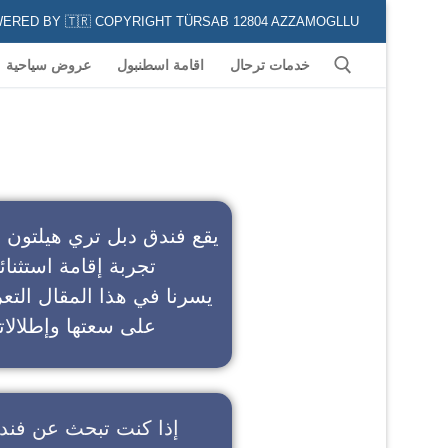
POWERED BY 🇹🇷 COPYRIGHT TÜRSAB 12804 AZZAMOGLLU جميع الخدمات السياحية في كافة المناطق و المدن التركية لكل من يعشق السياحة
خدمات ترحال
اقامة اسطنبول
عروض سياحية
ف
يقع فندق دبل تري هيلتون 
تجربة إقامة استثنائ
يسرنا في هذا المقال التعر
على سعتها وإطلالاته
إذا كنت تبحث عن
فند