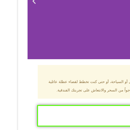
بزون؟
ل أو السياحة، أو حتى كنت تخطط لقضاء عطلة عائلية
جواً من السحر والانتعاش على تجربتك الفندقية.
ى البحر الأسود
ومطاعم عالمية.