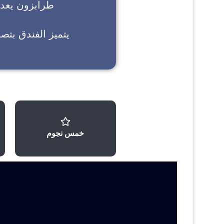
طرابزون
يعد خ
يتميز الفندق بتص
خمس نجوم