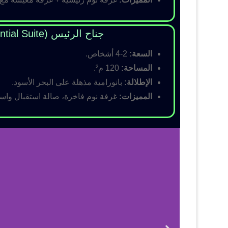
جناح الرئيس (Presidential Suite)
السعة:
2-4 أشخاص.
المساحة:
120 م².
الإطلالة:
بانورامية مذهلة على البحر الأسود.
المميزات:
غرفة نوم فاخرة، صالة استقبال واسع