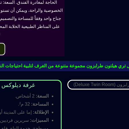
الحاجة لمغادرة الفندق. السعة: ت
جناح واحد وفقاً للمساحة والتصميم. 
على المناظر الطبيعية الخلابة الم
ل
 تري هيلتون طرابزون مجموعة متنوعة من الغرف لتلبية احتياجات النز
غرفة ديلوكس مزدوجة (oom
السعة:
2 أشخاص.
المساحة:
32 م².
الإطلالة:
إما على المدينة أو
المميزات:
سريرين فرديين أ
مسطحة، خدمة الواي فاي ال