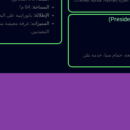
المساحة:
64 م².
الإطلالة:
بانورامية على البح
المميزات:
غرفة معيشة منفص
التنفيذيين.
ة، حمام سبا، خدمة بتلر.