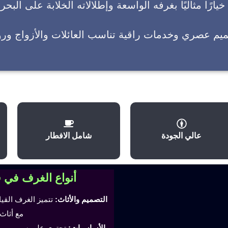
يارًا مثاليًا بغرفه الواسعة وإطلالاته الخلابة على البحر
ميم عصري وخدمات راقية تناسب العائلات والأزواج وروا
عالي الجودة
شامل الافطار
أنواع الغرف في 
التصميم والأثاث:
تتميز الغرف القي
مع أثاث
الأساسيات:
تحتوي على سرير مري