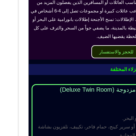
ناسب العائلات أو المسافرين الذين يفضلون المزيد من
الخصوصية والراحة، ويمكن أن تستوعب عائلات كبيرة أو مجموعات تصل إلى 4-6 أشخاص في
الإطلالات: تمنح الأجنحة إطلالات بانورامية على البحر أو
حيطة بالمدينة، ما يضفي جواً من السحر والترف على كل
حظة يقضيها الضيف.
للحجز والاستفسار
لاء المختلفة
Deluxe Twin R)
 البحر.
و سرير كينج، حمام فاخر، تكييف، تلفزيون بشاشة
مجانية.