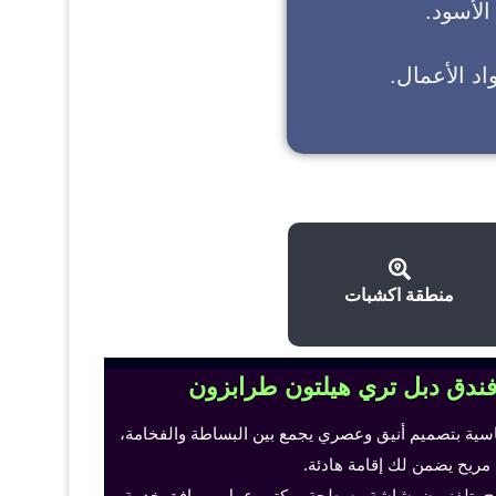
 الأسود.
د الأعمال.
منطقة اكشبات
فندق دبل تري هيلتون طرابزون
اسية بتصميم أنيق وعصري يجمع بين البساطة والفخامة،
 مريح يضمن لك إقامة هادئة.
ح، تلفزيون بشاشة مسطحة، مكتب عمل ومرافق خدمة