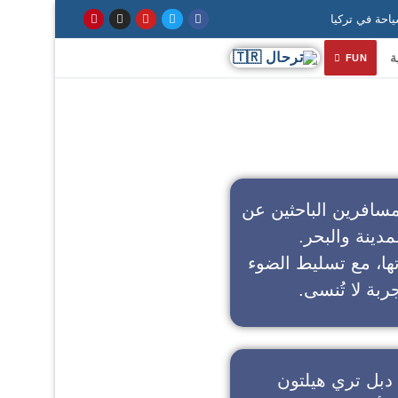
ة
FUN
سافرين الباحثين عن
مدينة والبحر.
تها، مع تسليط الضوء
ربة لا تُنسى.
دبل تري هيلتون