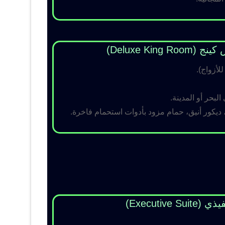
Deluxe King )
لبحر أو المدينة.
 ديكور أنيق، حمام مزود بأدوات استحمام فاخرة.
Executive Su)