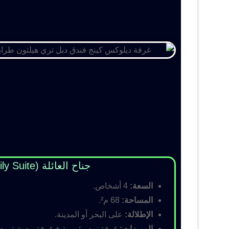
جناح العائلة (Family Suite)
السعة:
4 أشخاص.
المساحة:
68 م².
الإطلالة:
على البحر أو المدينة.
المميزات:
غرفة نوم رئيسية + غرفة معيشة مع أس