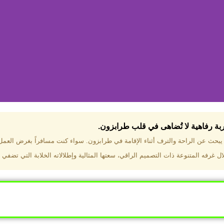
جربة رفاهية لا تُضاهى في قلب طرابزون.​
تختار فندق دبل تري هيلتون طرا
ن يبحث عن الراحة والترف أثناء الإقامة في طرابزون. سواء كنت مسافراً بغرض العم
 غرفه المتنوعة ذات التصميم الراقي، سعتها المثالية وإطلالاته الخلابة التي تضفي 
ب طرابزون بالقرب من أهم المعالم السياحية. إطلالات ساحرة عل
. مرافق متكاملة تشمل مسبحًا داخليًا، سبا، صالة ألعاب رياضية، 
Click Here