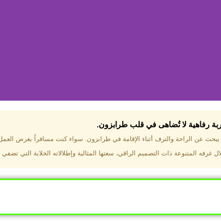
جربة رفاهية لا تُضاهى في قلب طرابزون.​
تختار فندق دبل تري هيلتون طرا
ن يبحث عن الراحة والترف أثناء الإقامة في طرابزون. سواء كنت مسافراً بغرض العم
 غرفه المتنوعة ذات التصميم الراقي، سعتها المثالية وإطلالاته الخلابة التي تضفي 
ب طرابزون بالقرب من أهم المعالم السياحية. إطلالات ساحرة عل
. مرافق متكاملة تشمل مسبحًا داخليًا، سبا، صالة ألعاب رياضية، 
Click Here