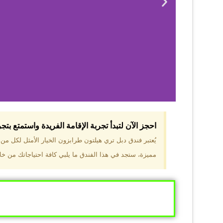
احجز الآن لتبدأ تجربة الإقامة الفريدة واستمتع بت
لماذا 
يُعتبر فندق دبل تري هيلتون طرابزون الخيار الأمثل لكل م
مميزة، ستجد في هذا الفندق ما يلبي كافة احتياجاتك من خلال
موقع مميز في قل
والجبال الخضراء