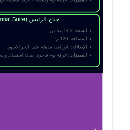
جناح الرئيس (Presidential Suite)
السعة:
2-4 أشخاص.
المساحة:
120 م².
الإطلالة:
بانورامية مذهلة على البحر الأسود.
المميزات:
غرفة نوم فاخرة، صالة استقبال واسع