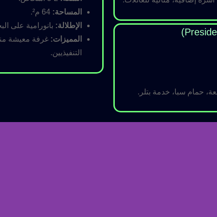
المساحة:
64 م².
الإطلالة:
بانورامية على البح
المميزات:
غرفة معيشة منفص
التنفيذيين.
ة، حمام سبا، خدمة بتلر.