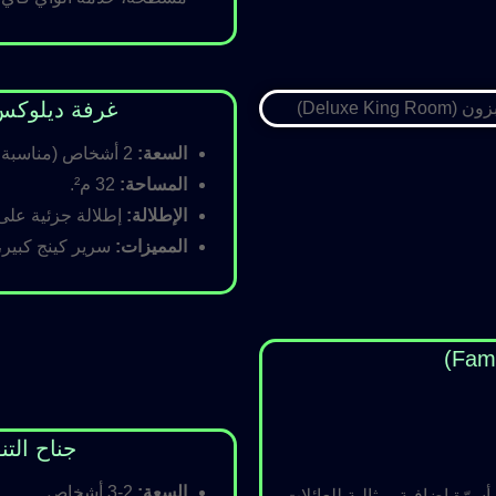
غرفة ديلوكس كينج (Room
السعة:
2 أشخاص (مناسبة للأزواج).
المساحة:
32 م².
الإطلالة:
إطلالة جزئية على ا
المميزات:
سرير كينج كبير،
جناح التنفيذي (ite
السعة:
2-3 أشخاص.
رّة إضافية، مثالية للعائلات.