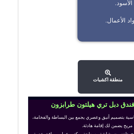
 الأسود.
د الأعمال.
منطقة اكشبات
فندق دبل تري هيلتون طرابزون
اسية بتصميم أنيق وعصري يجمع بين البساطة والفخامة،
 مريح يضمن لك إقامة هادئة.
ح، تلفزيون بشاشة مسطحة، مكتب عمل ومرافق خدمة