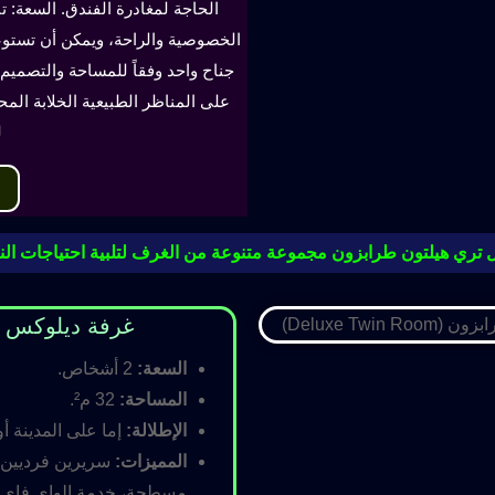
الحاجة لمغادرة الفندق. السعة: ت
جناح واحد وفقاً للمساحة والتصميم. 
على المناظر الطبيعية الخلابة الم
ل
 تري هيلتون طرابزون مجموعة متنوعة من الغرف لتلبية احتياجات النز
غرفة ديلوكس مزدوجة (oom
السعة:
2 أشخاص.
المساحة:
32 م².
الإطلالة:
إما على المدينة أو
المميزات:
سريرين فرديين أ
مسطحة، خدمة الواي فاي ال