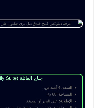
جناح العائلة (Family Suite)
السعة:
4 أشخاص.
المساحة:
68 م².
الإطلالة:
على البحر أو المدينة.
المميزات:
غرفة نوم رئيسية + غرفة معيشة مع أس