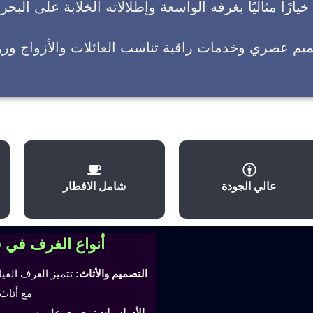
يارًا مثاليًا بغرفه الواسعة وإطلالاته الخلابة على البحر
ميم عصري وخدمات راقية تناسب العائلات والأزواج وروا
عالي الجودة
شامل الافطار
أنواع الغرف في 
التصميم والأثاث:
تتميز الغرف القي
مع أثاث
الأساسيات:
تحتوي على سرير مري