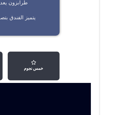
طرابزون
يعد خ
يتميز الفندق بتص
خمس نجوم