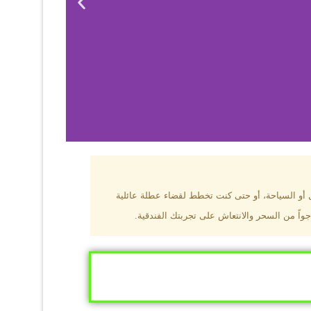
بزون؟
ل أو السياحة، أو حتى كنت تخطط لقضاء عطلة عائلية
جواً من السحر والانتعاش على تجربتك الفندقية.
ى البحر الأسود
ومطاعم عالمية.