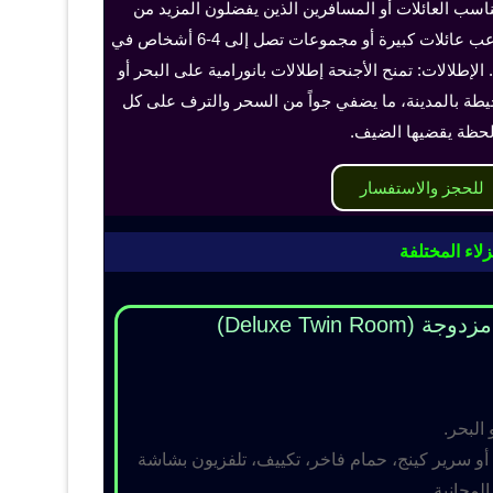
ناسب العائلات أو المسافرين الذين يفضلون المزيد من
الخصوصية والراحة، ويمكن أن تستوعب عائلات كبيرة أو مجموعات تصل إلى 4-6 أشخاص في
الإطلالات: تمنح الأجنحة إطلالات بانورامية على البحر أو
حيطة بالمدينة، ما يضفي جواً من السحر والترف على كل
حظة يقضيها الضيف.
للحجز والاستفسار
لاء المختلفة
Deluxe Twin R)
 البحر.
و سرير كينج، حمام فاخر، تكييف، تلفزيون بشاشة
مجانية.