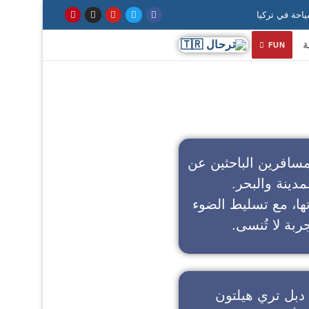
ة
FUN
سافرين الباحثين عن
مدينة والبحر.
تها، مع تسليط الضوء
ربة لا تُنسى.
دبل تري هيلتون