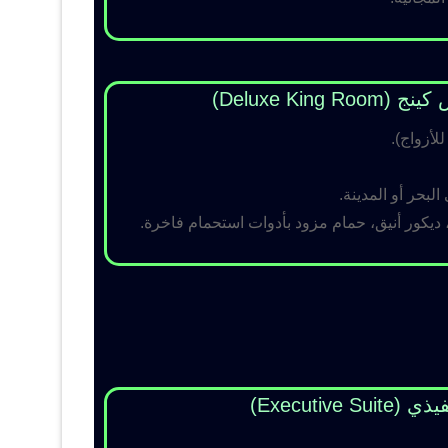
Deluxe King )
لبحر أو المدينة.
 ديكور أنيق، حمام مزود بأدوات استحمام فاخرة.
Executive Su)