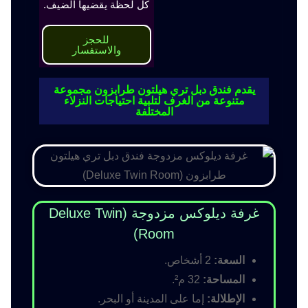
كل لحظة يقضيها الضيف.
للحجز
والاستفسار
يقدم فندق دبل تري هيلتون طرابزون مجموعة
متنوعة من الغرف لتلبية احتياجات النزلاء
المختلفة
غرفة ديلوكس مزدوجة (Deluxe Twin
Room)
السعة:
2 أشخاص.
المساحة:
32 م².
الإطلالة:
إما على المدينة أو البحر.