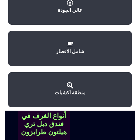
عالي الجودة
شامل الافطار
منطقة اكشبات
أنواع الغرف في
فندق دبل تري
هيلتون طرابزون