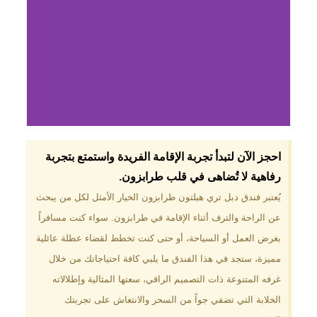
لماذا تختار فندق دبل
احجز الآن لتبدأ تجربة الإقامة الفريدة واستمتع بتجربة
تري هيلتون
رفاهية لا تُضاهى في قلب طرابزون.​
طرابزون؟
يُعتبر فندق دبل تري هيلتون طرابزون الخيار الأمثل لكل من يبحث
عن الراحة والترف أثناء الإقامة في طرابزون. سواء كنت مسافراً
موقع مميز في قلب طرابزون بالقرب
من أهم المعالم السياحية. إطلالات
بغرض العمل أو السياحة، أو حتى كنت تخطط لقضاء عطلة عائلية
ساحرة على البحر الأسود والجبال
مميزة، ستجد في هذا الفندق ما يلبي كافة احتياجاتك من خلال
الخضراء. مرافق متكاملة تشمل
مسبحًا داخليًا، سبا، صالة ألعاب
غرفه المتنوعة ذات التصميم الراقي، سعتها المثالية وإطلالاته
رياضية، ومطاعم عالمية.
الخلابة التي تضفي جواً من السحر والانتعاش على تجربتك