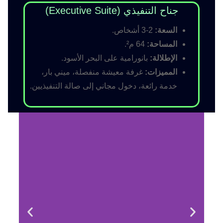
جناح التنفيذي (Executive Suite)
السعة:
2-3 أشخاص.
المساحة:
64 م².
الإطلالة:
بانورامية على البحر الأسود.
المميزات:
غرفة معيشة منفصلة، ميني بار،
خدمة رائعة، دخول مجاني إلى صالة التنفيذيين.