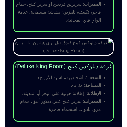
المميزات:
سريرين فرديين أو سرير كينج، حمام
فاخر، تكييف، تلفزيون بشاشة مسطحة، خدمة
الواي فاي المجانية.
غرفة ديلوكس كينج (Deluxe King Room)
السعة:
2 أشخاص (مناسبة للأزواج).
المساحة:
32 م².
الإطلالة:
إطلالة جزئية على البحر أو المدينة.
المميزات:
سرير كينج كبير، ديكور أنيق، حمام
مزود بأدوات استحمام فاخرة.