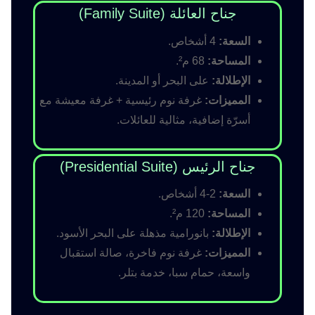
جناح العائلة (Family Suite)
السعة:
4 أشخاص.
المساحة:
68 م².
الإطلالة:
على البحر أو المدينة.
المميزات:
غرفة نوم رئيسية + غرفة معيشة مع
أسرّة إضافية، مثالية للعائلات.
جناح الرئيس (Presidential Suite)
السعة:
2-4 أشخاص.
المساحة:
120 م².
الإطلالة:
بانورامية مذهلة على البحر الأسود.
المميزات:
غرفة نوم فاخرة، صالة استقبال
واسعة، حمام سبا، خدمة بتلر.