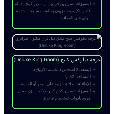
المميزات:
سريرين فرديين أو سرير كينج، حمام
فاخر، تكييف، تلفزيون بشاشة مسطحة، خدمة
الواي فاي المجانية.
غرفة ديلوكس كينج (Deluxe King Room)
السعة:
2 أشخاص (مناسبة للأزواج).
المساحة:
32 م².
الإطلالة:
إطلالة جزئية على البحر أو المدينة.
المميزات:
سرير كينج كبير، ديكور أنيق، حمام
مزود بأدوات استحمام فاخرة.