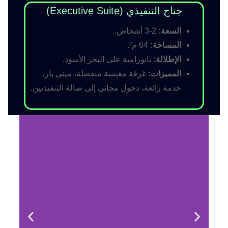
جناح التنفيذي (Executive Suite)
السعة:
2-3 أشخاص.
المساحة:
64 م².
الإطلالة:
بانورامية على البحر الأسود.
المميزات:
غرفة معيشة منفصلة، ميني بار،
خدمة رائعة، دخول مجاني إلى صالة التنفيذيين.