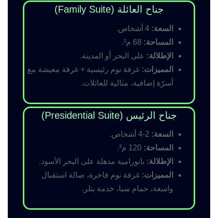
جناح العائلة (Family Suite)
السعة:
4 أشخاص.
المساحة:
68 م².
الإطلالة:
على البحر أو المدينة.
المميزات:
غرفة نوم رئيسية + غرفة معيشة مع
أسرّة إضافية، مثالية للعائلات.
جناح الرئيس (Presidential Suite)
السعة:
2-4 أشخاص.
المساحة:
120 م².
الإطلالة:
بانورامية مذهلة على البحر الأسود.
المميزات:
غرفة نوم فاخرة، صالة استقبال
واسعة، حمام سبا، خدمة بتلر.