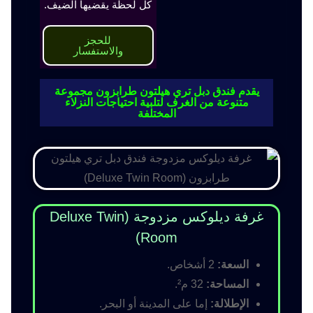
كل لحظة يقضيها الضيف.
للحجز
والاستفسار
يقدم فندق دبل تري هيلتون طرابزون مجموعة
متنوعة من الغرف لتلبية احتياجات النزلاء
المختلفة
غرفة ديلوكس مزدوجة (Deluxe Twin
Room)
السعة:
2 أشخاص.
المساحة:
32 م².
الإطلالة:
إما على المدينة أو البحر.