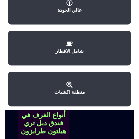
عالي الجودة
شامل الافطار
منطقة اكشبات
أنواع الغرف في
فندق دبل تري
هيلتون طرابزون