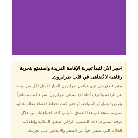
لماذا تختار فندق دبل
احجز الآن لتبدأ تجربة الإقامة الفريدة واستمتع بتجربة
تري هيلتون
رفاهية لا تُضاهى في قلب طرابزون.​
طرابزون؟
يُعتبر فندق دبل تري هيلتون طرابزون الخيار الأمثل لكل من يبحث
عن الراحة والترف أثناء الإقامة في طرابزون. سواء كنت مسافراً
موقع مميز في قلب طرابزون بالقرب
من أهم المعالم السياحية. إطلالات
بغرض العمل أو السياحة، أو حتى كنت تخطط لقضاء عطلة عائلية
ساحرة على البحر الأسود والجبال
مميزة، ستجد في هذا الفندق ما يلبي كافة احتياجاتك من خلال
الخضراء. مرافق متكاملة تشمل
مسبحًا داخليًا، سبا، صالة ألعاب
غرفه المتنوعة ذات التصميم الراقي، سعتها المثالية وإطلالاته
رياضية، ومطاعم عالمية.
الخلابة التي تضفي جواً من السحر والانتعاش على تجربتك