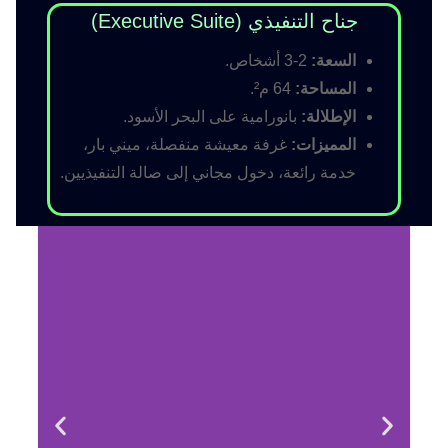
جناح التنفيذي (Executive Suite)
السعة:
2-3 أشخاص.
المساحة:
64 م².
الإطلالة:
بانورامية على البحر الأسود.
المميزات:
غرفة معيشة منفصلة، ميني بار،
خدمة رائعة، دخول مجاني إلى صالة التنفيذيين.