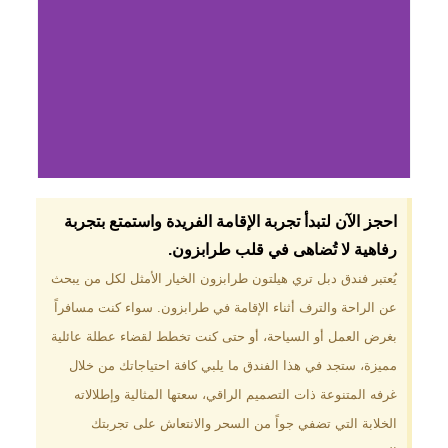
لماذا تختار فندق دبل
احجز الآن لتبدأ تجربة الإقامة الفريدة واستمتع بتجربة
تري هيلتون
رفاهية لا تُضاهى في قلب طرابزون.​
طرابزون؟
يُعتبر فندق دبل تري هيلتون طرابزون الخيار الأمثل لكل من يبحث
عن الراحة والترف أثناء الإقامة في طرابزون. سواء كنت مسافراً
موقع مميز في قلب طرابزون بالقرب
من أهم المعالم السياحية. إطلالات
بغرض العمل أو السياحة، أو حتى كنت تخطط لقضاء عطلة عائلية
ساحرة على البحر الأسود والجبال
مميزة، ستجد في هذا الفندق ما يلبي كافة احتياجاتك من خلال
الخضراء. مرافق متكاملة تشمل
مسبحًا داخليًا، سبا، صالة ألعاب
غرفه المتنوعة ذات التصميم الراقي، سعتها المثالية وإطلالاته
رياضية، ومطاعم عالمية.
الخلابة التي تضفي جواً من السحر والانتعاش على تجربتك