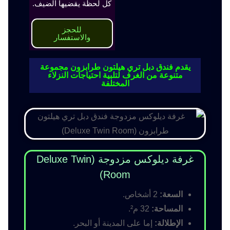
كل لحظة يقضيها الضيف.
للحجز
والاستفسار
يقدم فندق دبل تري هيلتون طرابزون مجموعة
متنوعة من الغرف لتلبية احتياجات النزلاء
المختلفة
غرفة ديلوكس مزدوجة (Deluxe Twin
Room)
السعة:
2 أشخاص.
المساحة:
32 م².
الإطلالة:
إما على المدينة أو البحر.