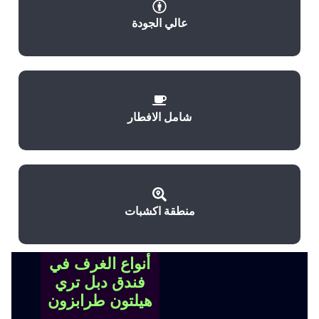
عالي الجودة
شامل الافطار
منطقة اكشبات
أنواع الغرف في
فندق دبل تري
هيلتون طرابزون