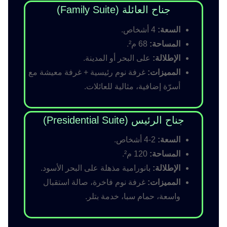
جناح العائلة (Family Suite)
السعة:
4 أشخاص.
المساحة:
68 م².
الإطلالة:
على البحر أو المدينة.
المميزات:
غرفة نوم رئيسية + غرفة معيشة مع
أسرّة إضافية، مثالية للعائلات.
جناح الرئيس (Presidential Suite)
السعة:
2-4 أشخاص.
المساحة:
120 م².
الإطلالة:
بانورامية مذهلة على البحر الأسود.
المميزات:
غرفة نوم فاخرة، صالة استقبال
واسعة، حمام سبا، خدمة بتلر.