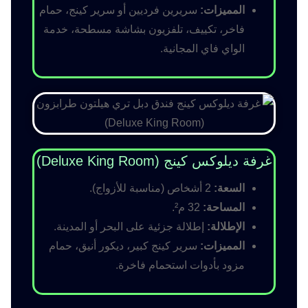
المميزات:
سريرين فرديين أو سرير كينج، حمام
فاخر، تكييف، تلفزيون بشاشة مسطحة، خدمة
الواي فاي المجانية.
غرفة ديلوكس كينج (Deluxe King Room)
السعة:
2 أشخاص (مناسبة للأزواج).
المساحة:
32 م².
الإطلالة:
إطلالة جزئية على البحر أو المدينة.
المميزات:
سرير كينج كبير، ديكور أنيق، حمام
مزود بأدوات استحمام فاخرة.