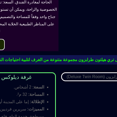
الحاجة لمغادرة الفندق. السعة: ت
جناح واحد وفقاً للمساحة والتصميم. 
على المناظر الطبيعية الخلابة الم
ل
 تري هيلتون طرابزون مجموعة متنوعة من الغرف لتلبية احتياجات النز
غرفة ديلوكس مزدوجة (oom
السعة:
2 أشخاص.
المساحة:
32 م².
الإطلالة:
إما على المدينة أو
المميزات:
سريرين فرديين أ
مسطحة، خدمة الواي فاي ال