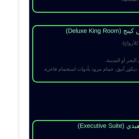
Deluxe King )
لبحر أو المدينة.
 ديكور أنيق، حمام مزود بأدوات استحمام فاخرة.
Executive Su)