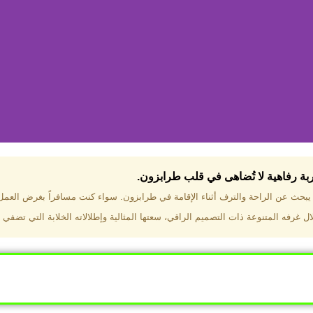
جربة رفاهية لا تُضاهى في قلب طرابزون.​
تختار فندق دبل تري هيلتون طرا
ن يبحث عن الراحة والترف أثناء الإقامة في طرابزون. سواء كنت مسافراً بغرض العم
 غرفه المتنوعة ذات التصميم الراقي، سعتها المثالية وإطلالاته الخلابة التي تضفي 
ب طرابزون بالقرب من أهم المعالم السياحية. إطلالات ساحرة عل
. مرافق متكاملة تشمل مسبحًا داخليًا، سبا، صالة ألعاب رياضية، 
Click Here