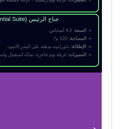
جناح الرئيس (Presidential Suite)
السعة:
2-4 أشخاص.
المساحة:
120 م².
الإطلالة:
بانورامية مذهلة على البحر الأسود.
المميزات:
غرفة نوم فاخرة، صالة استقبال واسع