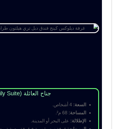
جناح العائلة (Family Suite)
السعة:
4 أشخاص.
المساحة:
68 م².
الإطلالة:
على البحر أو المدينة.
المميزات:
غرفة نوم رئيسية + غرفة معيشة مع أس