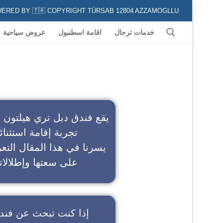
POWERED BY 🇹🇷 COPYRIGHT TÜRSAB 12804 AZZAMOGLLU جميع الخدمات السياحية في كافة المناطق و المدن التركية لكل من يعشق السياحة
خدمات ترحال
اقامة اسطنبول
عروض سياحية
ف
يقع فندق دبل تري هيلتون 
تجربة إقامة استثنائ
يسرنا في هذا المقال التعر
على سعتها وإطلالاته
إذا كنت تبحث عن
فند