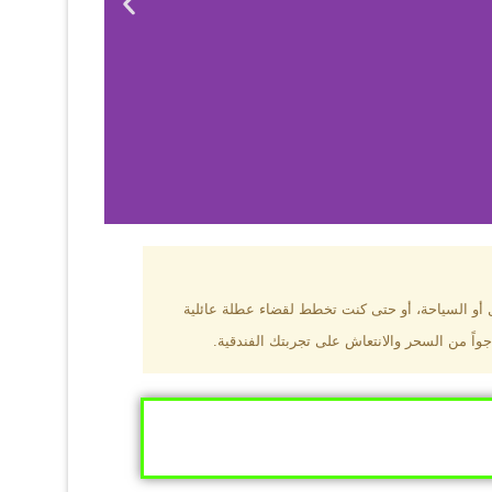
بزون؟
ل أو السياحة، أو حتى كنت تخطط لقضاء عطلة عائلية
جواً من السحر والانتعاش على تجربتك الفندقية.
ى البحر الأسود
ومطاعم عالمية.