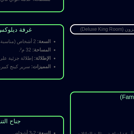
غرفة ديلوكس كينج (Room
السعة:
2 أشخاص (مناسبة للأزواج).
المساحة:
32 م².
الإطلالة:
إطلالة جزئية على ا
المميزات:
سرير كينج كبير،
جناح التنفيذي (ite
السعة:
2-3 أشخاص.
رّة إضافية، مثالية للعائلات.