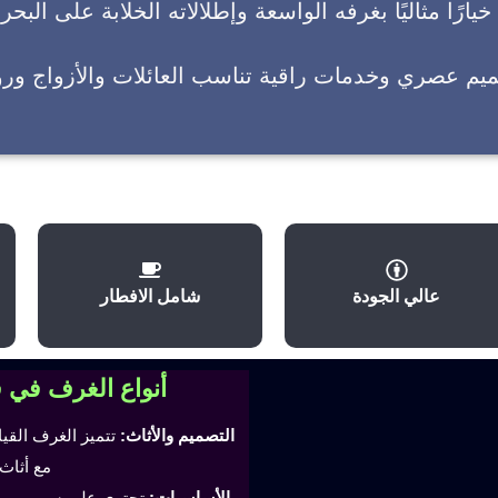
يارًا مثاليًا بغرفه الواسعة وإطلالاته الخلابة على البحر
ميم عصري وخدمات راقية تناسب العائلات والأزواج وروا
عالي الجودة
شامل الافطار
أنواع الغرف في 
التصميم والأثاث:
تتميز الغرف القي
مع أثاث
الأساسيات:
تحتوي على سرير مري