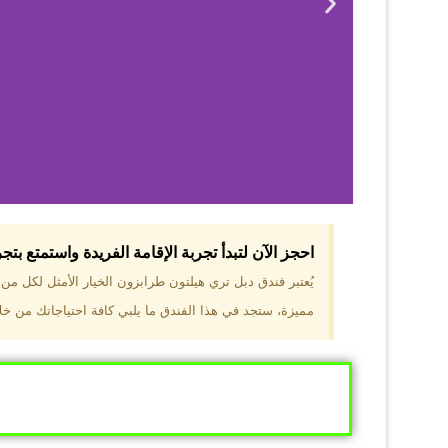
احجز الآن لتبدأ تجربة الإقامة الفريدة واستمتع بت
لماذا 
يُعتبر فندق دبل تري هيلتون طرابزون الخيار الأمثل لكل م
مميزة، ستجد في هذا الفندق ما يلبي كافة احتياجاتك من خلال
موقع مميز في قل
والجبال الخضراء