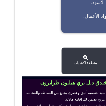
 الأسود.
د الأعمال.
منطقة اكشبات
فندق دبل تري هيلتون طرابزون
اسية بتصميم أنيق وعصري يجمع بين البساطة والفخامة،
 مريح يضمن لك إقامة هادئة.
ح، تلفزيون بشاشة مسطحة، مكتب عمل ومرافق خدمة