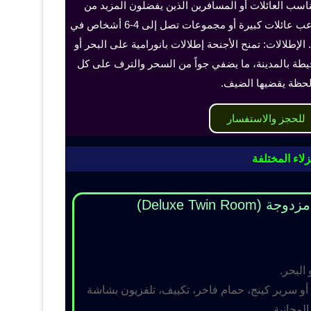
ناسب العائلات أو المسافرين الذين يفضلون المزيد من
الخصوصية والراحة، ويمكن أن تستوعب عائلات كبيرة أو مجموعات تصل إلى 4-6 أشخاص في
الإطلالات: تمنح الأجنحة إطلالات بانورامية على البحر أو
حيطة بالمدينة، ما يضفي جواً من السحر والترف على كل
حظة يقضيها الضيف.
للحجز والاستفسار
لاء المختلفة
Deluxe Twin R)
 البحر.
و سرير كينج، حمام فاخر، تكييف، تلفزيون بشاشة
مجانية.