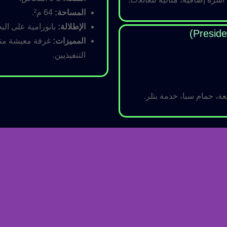
المساحة:
64 م².
الإطلالة:
بانورامية على البح
المميزات:
غرفة معيشة منفص
التنفيذيين.
ة، حمام سبا، خدمة بتلر.