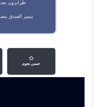
طرابزون
يعد خ
يتميز الفندق بتص
خمس نجوم