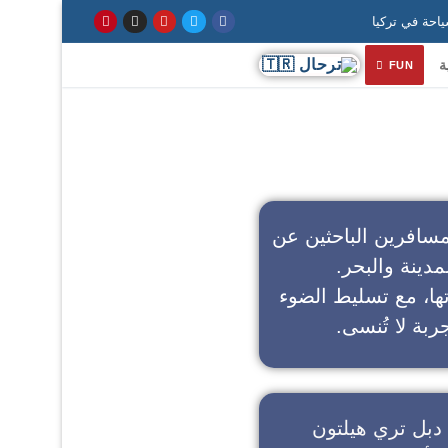
ة
FUN
سافرين الباحثين عن
مدينة والبحر.
تها، مع تسليط الضوء
ربة لا تُنسى.
دبل تري هيلتون