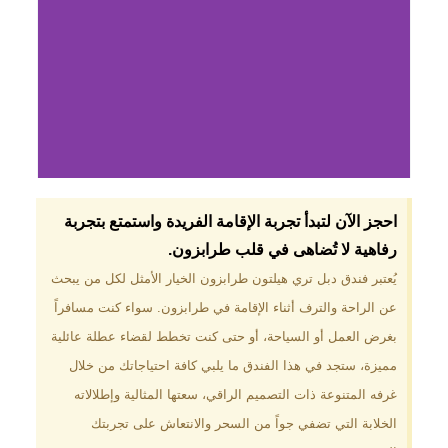
لماذا تختار فندق دبل
احجز الآن لتبدأ تجربة الإقامة الفريدة واستمتع بتجربة
تري هيلتون
رفاهية لا تُضاهى في قلب طرابزون.​
طرابزون؟
يُعتبر فندق دبل تري هيلتون طرابزون الخيار الأمثل لكل من يبحث
عن الراحة والترف أثناء الإقامة في طرابزون. سواء كنت مسافراً
موقع مميز في قلب طرابزون بالقرب
من أهم المعالم السياحية. إطلالات
بغرض العمل أو السياحة، أو حتى كنت تخطط لقضاء عطلة عائلية
ساحرة على البحر الأسود والجبال
مميزة، ستجد في هذا الفندق ما يلبي كافة احتياجاتك من خلال
الخضراء. مرافق متكاملة تشمل
مسبحًا داخليًا، سبا، صالة ألعاب
غرفه المتنوعة ذات التصميم الراقي، سعتها المثالية وإطلالاته
رياضية، ومطاعم عالمية.
الخلابة التي تضفي جواً من السحر والانتعاش على تجربتك