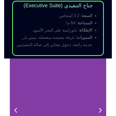
جناح التنفيذي (Executive Suite)
السعة:
2-3 أشخاص.
المساحة:
64 م².
الإطلالة:
بانورامية على البحر الأسود.
المميزات:
غرفة معيشة منفصلة، ميني بار،
خدمة رائعة، دخول مجاني إلى صالة التنفيذيين.