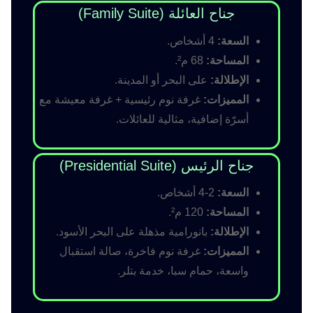
جناح العائلة (Family Suite)
السعة:
4 أشخاص.
المساحة:
68 م².
الإطلالة:
على البحر أو المدينة.
المميزات:
غرفة نوم رئيسية + غرفة معيشة مع
أسرّة إضافية، مثالية للعائلات.
جناح الرئيس (Presidential Suite)
السعة:
2-4 أشخاص.
المساحة:
120 م².
الإطلالة:
بانورامية مذهلة على البحر الأسود.
المميزات:
غرفة نوم فاخرة، صالة استقبال
واسعة، حمام سبا، خدمة بتلر.