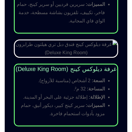
المميزات:
سريرين فرديين أو سرير كينج، حمام
فاخر، تكييف، تلفزيون بشاشة مسطحة، خدمة
الواي فاي المجانية.
غرفة ديلوكس كينج (Deluxe King Room)
السعة:
2 أشخاص (مناسبة للأزواج).
المساحة:
32 م².
الإطلالة:
إطلالة جزئية على البحر أو المدينة.
المميزات:
سرير كينج كبير، ديكور أنيق، حمام
مزود بأدوات استحمام فاخرة.