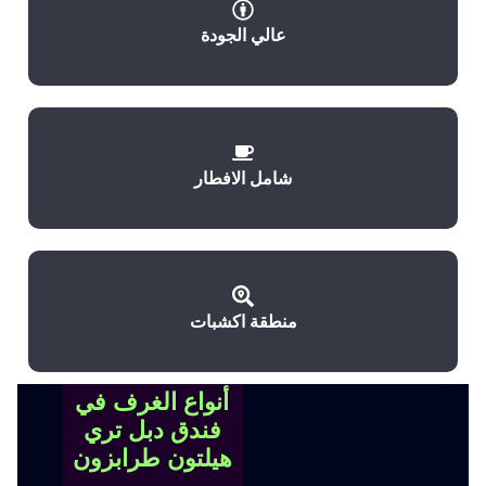
عالي الجودة
شامل الافطار
منطقة اكشبات
أنواع الغرف في
فندق دبل تري
هيلتون طرابزون