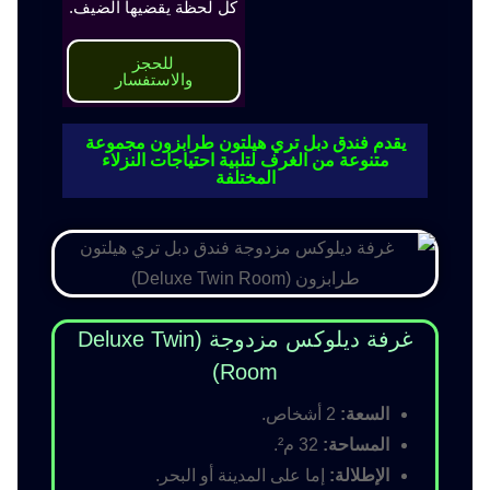
كل لحظة يقضيها الضيف.
للحجز
والاستفسار
يقدم فندق دبل تري هيلتون طرابزون مجموعة
متنوعة من الغرف لتلبية احتياجات النزلاء
المختلفة
غرفة ديلوكس مزدوجة (Deluxe Twin
Room)
السعة:
2 أشخاص.
المساحة:
32 م².
الإطلالة:
إما على المدينة أو البحر.