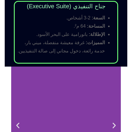
جناح التنفيذي (Executive Suite)
السعة:
2-3 أشخاص.
المساحة:
64 م².
الإطلالة:
بانورامية على البحر الأسود.
المميزات:
غرفة معيشة منفصلة، ميني بار،
خدمة رائعة، دخول مجاني إلى صالة التنفيذيين.