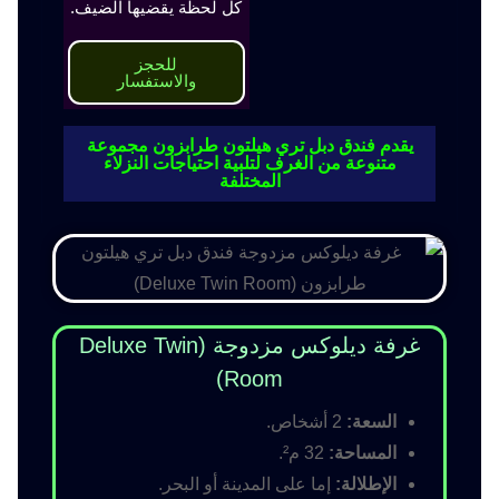
كل لحظة يقضيها الضيف.
للحجز
والاستفسار
يقدم فندق دبل تري هيلتون طرابزون مجموعة
متنوعة من الغرف لتلبية احتياجات النزلاء
المختلفة
غرفة ديلوكس مزدوجة (Deluxe Twin
Room)
السعة:
2 أشخاص.
المساحة:
32 م².
الإطلالة:
إما على المدينة أو البحر.