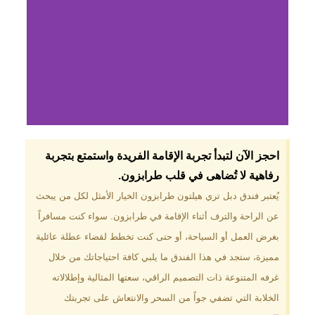
لماذا تختار فندق دبل
احجز الآن لتبدأ تجربة الإقامة الفريدة واستمتع بتجربة
تري هيلتون
رفاهية لا تُضاهى في قلب طرابزون.​
طرابزون؟
يُعتبر فندق دبل تري هيلتون طرابزون الخيار الأمثل لكل من يبحث
عن الراحة والترف أثناء الإقامة في طرابزون. سواء كنت مسافراً
موقع مميز في قلب طرابزون بالقرب
من أهم المعالم السياحية. إطلالات
بغرض العمل أو السياحة، أو حتى كنت تخطط لقضاء عطلة عائلية
ساحرة على البحر الأسود والجبال
مميزة، ستجد في هذا الفندق ما يلبي كافة احتياجاتك من خلال
الخضراء. مرافق متكاملة تشمل
مسبحًا داخليًا، سبا، صالة ألعاب
غرفه المتنوعة ذات التصميم الراقي، سعتها المثالية وإطلالاته
رياضية، ومطاعم عالمية.
الخلابة التي تضفي جواً من السحر والانتعاش على تجربتك