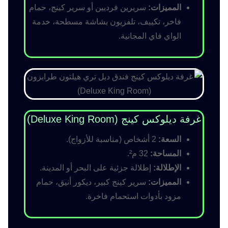
المميزات:
سريرين فرديين أو سرير كينج، حمام
فاخر، تكييف، تلفزيون بشاشة مسطحة، خدمة
الواي فاي المجانية.
غرفة ديلوكس كينج (Deluxe King Room)
السعة:
2 أشخاص (مناسبة للأزواج).
المساحة:
32 م².
الإطلالة:
إطلالة جزئية على البحر أو المدينة.
المميزات:
سرير كينج كبير، ديكور أنيق، حمام
مزود بأدوات استحمام فاخرة.