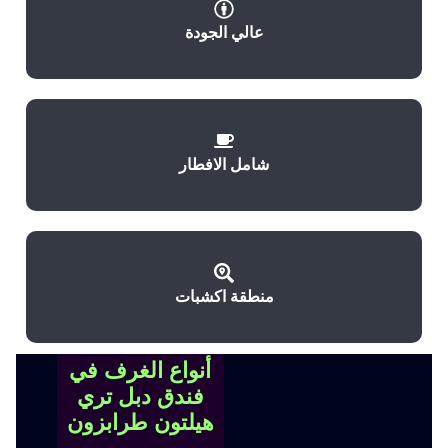
عالي الجودة
شامل الافطار
منطقة اكشبات
أنواع الغرف في
فندق دبل تري
هيلتون طرابزون