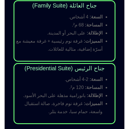
جناح العائلة (Family Suite)
السعة:
4 أشخاص.
المساحة:
68 م².
الإطلالة:
على البحر أو المدينة.
المميزات:
غرفة نوم رئيسية + غرفة معيشة مع
أسرّة إضافية، مثالية للعائلات.
جناح الرئيس (Presidential Suite)
السعة:
2-4 أشخاص.
المساحة:
120 م².
الإطلالة:
بانورامية مذهلة على البحر الأسود.
المميزات:
غرفة نوم فاخرة، صالة استقبال
واسعة، حمام سبا، خدمة بتلر.