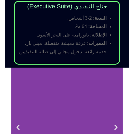
جناح التنفيذي (Executive Suite)
السعة:
2-3 أشخاص.
المساحة:
64 م².
الإطلالة:
بانورامية على البحر الأسود.
المميزات:
غرفة معيشة منفصلة، ميني بار،
خدمة رائعة، دخول مجاني إلى صالة التنفيذيين.