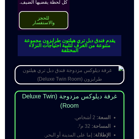
كل لحظة يقضيها الضيف.
للحجز
والاستفسار
يقدم فندق دبل تري هيلتون طرابزون مجموعة
متنوعة من الغرف لتلبية احتياجات النزلاء
المختلفة
غرفة ديلوكس مزدوجة (Deluxe Twin
Room)
السعة:
2 أشخاص.
المساحة:
32 م².
الإطلالة:
إما على المدينة أو البحر.