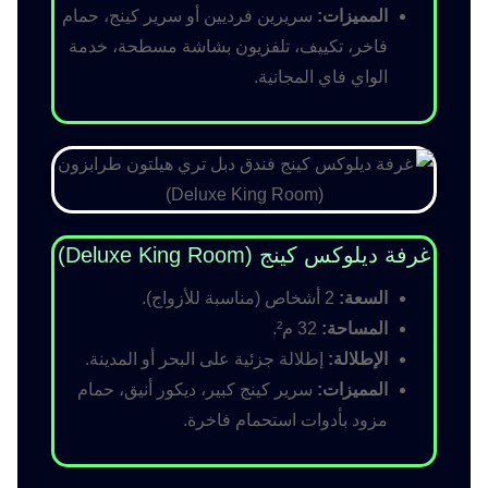
المميزات:
سريرين فرديين أو سرير كينج، حمام
فاخر، تكييف، تلفزيون بشاشة مسطحة، خدمة
الواي فاي المجانية.
غرفة ديلوكس كينج (Deluxe King Room)
السعة:
2 أشخاص (مناسبة للأزواج).
المساحة:
32 م².
الإطلالة:
إطلالة جزئية على البحر أو المدينة.
المميزات:
سرير كينج كبير، ديكور أنيق، حمام
مزود بأدوات استحمام فاخرة.