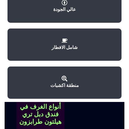
عالي الجودة
شامل الافطار
منطقة اكشبات
أنواع الغرف في
فندق دبل تري
هيلتون طرابزون