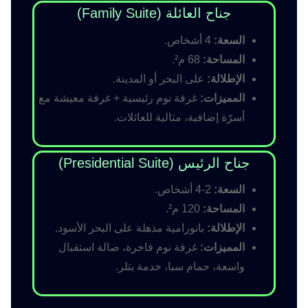
جناح العائلة (Family Suite)
السعة:
4 أشخاص.
المساحة:
68 م².
الإطلالة:
على البحر أو المدينة.
المميزات:
غرفة نوم رئيسية + غرفة معيشة مع
أسرّة إضافية، مثالية للعائلات.
جناح الرئيس (Presidential Suite)
السعة:
2-4 أشخاص.
المساحة:
120 م².
الإطلالة:
بانورامية مذهلة على البحر الأسود.
المميزات:
غرفة نوم فاخرة، صالة استقبال
واسعة، حمام سبا، خدمة بتلر.