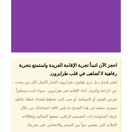
لماذا تختار فندق دبل
احجز الآن لتبدأ تجربة الإقامة الفريدة واستمتع بتجربة
تري هيلتون
رفاهية لا تُضاهى في قلب طرابزون.​
طرابزون؟
يُعتبر فندق دبل تري هيلتون طرابزون الخيار الأمثل لكل من يبحث
عن الراحة والترف أثناء الإقامة في طرابزون. سواء كنت مسافراً
موقع مميز في قلب طرابزون بالقرب
من أهم المعالم السياحية. إطلالات
بغرض العمل أو السياحة، أو حتى كنت تخطط لقضاء عطلة عائلية
ساحرة على البحر الأسود والجبال
مميزة، ستجد في هذا الفندق ما يلبي كافة احتياجاتك من خلال
الخضراء. مرافق متكاملة تشمل
مسبحًا داخليًا، سبا، صالة ألعاب
غرفه المتنوعة ذات التصميم الراقي، سعتها المثالية وإطلالاته
رياضية، ومطاعم عالمية.
الخلابة التي تضفي جواً من السحر والانتعاش على تجربتك